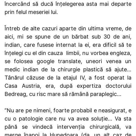
încercând să ducă înțelegerea asta mai departe
prin felul meseriei lui.
Întreb de alte cazuri aparte din ultima vreme, de
aici, mi se spune de un bărbat sub 30 de ani,
indian, care fusese internat la ei, era dificil să te
înțelegi cu el din cauza limbii, nu vorbea engleza,
se folosea google translate, uneori venea un
medic indian de la chirurgie plastică să ajute…
Tânărul căzuse de la etajul IV, a fost operat la
Casa Austria, era, după expertiza doctorului
Bedreag, cu risc mare să rămână paraplegic…
”Nu are pe nimeni, foarte probabil e neasigurat, e
cu o patologie care nu va avea soluție… Va sta
până se vindecă intervenția chirurgicală, va
merge înapoi la Hunedoara (da, un alt caz de