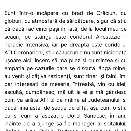
Sunt într-o încăpere cu brad de Crăciun, cu
globuri, cu atmosferă de sărbătoare, sigur că știu
că dacă fac cinci pași în față, de la locul meu pe
scaun, pe stânga este coridorul Anestezie –
Terapie Intensivă, iar pe dreapta este coridorul
ATI Coronarieni, știu că lucrurile nu sunt niciodată
ușoare aici, încerc să mă pliez și cu mintea și cu
empatia pe cazurile care se discută lângă mine,
au venit și câțiva rezidenți, sunt tineri și faini, îmi
par interesați de meserie, întreabă, vin cu idei,
ascultă, cumpănesc, mă uit la ei și mă gândesc
cum va arăta ATI-ul de mâine al Județeanului, și
dacă linia asta, de secție de elită, așa cum o știu
eu și cum a așezat-o Dorel Săndesc, în ani,
înainte de a ajunge să fie manager al spitalului,