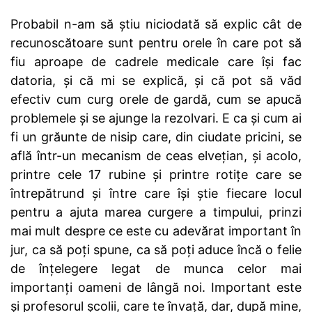
Probabil n-am să știu niciodată să explic cât de
recunoscătoare sunt pentru orele în care pot să
fiu aproape de cadrele medicale care își fac
datoria, și că mi se explică, și că pot să văd
efectiv cum curg orele de gardă, cum se apucă
problemele și se ajunge la rezolvari. E ca și cum ai
fi un grăunte de nisip care, din ciudate pricini, se
află într-un mecanism de ceas elvețian, și acolo,
printre cele 17 rubine și printre rotițe care se
întrepătrund și între care își știe fiecare locul
pentru a ajuta marea curgere a timpului, prinzi
mai mult despre ce este cu adevărat important în
jur, ca să poți spune, ca să poți aduce încă o felie
de înțelegere legat de munca celor mai
importanți oameni de lângă noi. Important este
și profesorul școlii, care te învață, dar, după mine,