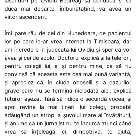
lăsându-l pe Ovidiu Bedreag să conducă și să
ducă mai departe, îmbunătățind, va avea un
viitor ascendent.
Îmi pare rău de cei din Hunedoara, de pacientul
lor pe care le-ar vrea internat la Timișoara, dar
am încredere în judecata lui Ovidiu și sper că vor
avea și cei de acolo. Doctorul explică și la telefon,
pentru colegii lui, și și pentru mine, ca să fiu
convinsă că aceasta este cea mai bună variantă,
și apreciez că, în ciuda oboselii și a cazurilor
grave care nu se termină niciodată aici, explică
tuturor așezat, fără să ridice o secundă vocea, și
apoi revine la mai tinerii lui colegi, probabil
adăugând un strop la șuvoiul mare al învățăturii,
și anume că un jurnalist nu te încurcă atunci când
vrea să înțeleagă, ci, dimpotrivă, te ajută,