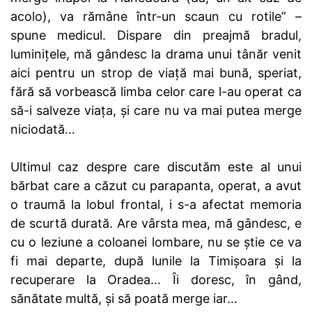
acolo), va rămâne într-un scaun cu rotile” –
spune medicul. Dispare din preajmă bradul,
luminițele, mă gândesc la drama unui tânăr venit
aici pentru un strop de viață mai bună, speriat,
fără să vorbească limba celor care l-au operat ca
să-i salveze viața, și care nu va mai putea merge
niciodată…
Ultimul caz despre care discutăm este al unui
bărbat care a căzut cu parapanta, operat, a avut
o traumă la lobul frontal, i s-a afectat memoria
de scurtă durată. Are vârsta mea, mă gândesc, e
cu o leziune a coloanei lombare, nu se știe ce va
fi mai departe, după lunile la Timișoara și la
recuperare la Oradea… Îi doresc, în gând,
sănătate multă, și să poată merge iar…