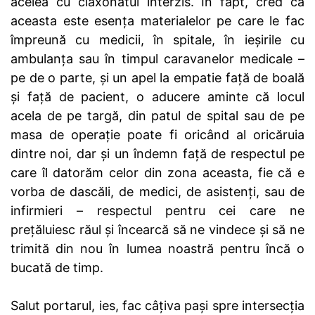
acelea cu claxonatul interzis. În fapt, cred că
aceasta este esența materialelor pe care le fac
împreună cu medicii, în spitale, în ieșirile cu
ambulanța sau în timpul caravanelor medicale –
pe de o parte, și un apel la empatie față de boală
și față de pacient, o aducere aminte că locul
acela de pe targă, din patul de spital sau de pe
masa de operație poate fi oricând al oricăruia
dintre noi, dar și un îndemn față de respectul pe
care îl datorăm celor din zona aceasta, fie că e
vorba de dascăli, de medici, de asistenți, sau de
infirmieri – respectul pentru cei care ne
prețăluiesc răul și încearcă să ne vindece și să ne
trimită din nou în lumea noastră pentru încă o
bucată de timp.
Salut portarul, ies, fac câțiva pași spre intersecția