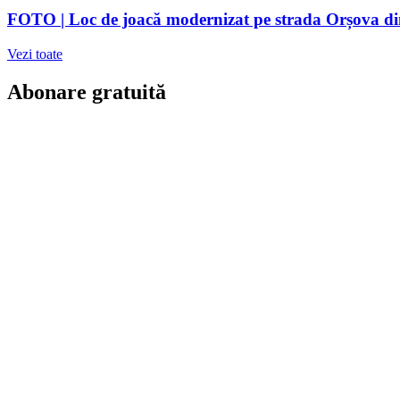
FOTO | Loc de joacă modernizat pe strada Orșova din 
Vezi toate
Abonare gratuită