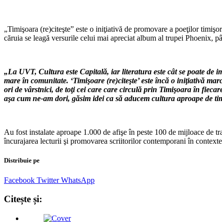
„Timişoara (re)citeşte” este o iniţiativă de promovare a poeţilor tim
căruia se leagă versurile celui mai apreciat album al trupei Phoenix, 
„La UVT, Cultura este Capitală, iar literatura este cât se poate de 
mare în comunitate. ‘Timişoare (re)citeşte’ este încă o iniţiativă ma
ori de vârstnici, de toţi cei care care circulă prin Timişoara în fi
aşa cum ne-am dori, găsim idei ca să aducem cultura aproape de ti
Au fost instalate aproape 1.000 de afişe în peste 100 de mijloace de tra
încurajarea lecturii şi promovarea scriitorilor contemporani în context
Distribuie pe
Facebook
Twitter
WhatsApp
Citește și: