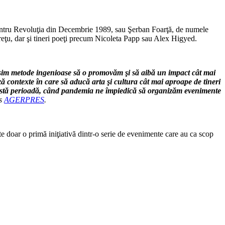
 pentru Revoluţia din Decembrie 1989, sau Şerban Foarţă, de numele
reţu, dar şi tineri poeţi precum Nicoleta Papp sau Alex Higyed.
 găsim metode ingenioase să o promovăm şi să aibă un impact cât mai
ză contexte în care să aducă arta şi cultura cât mai aproape de tineri
 această perioadă, când pandemia ne împiedică să organizăm evenimente
is
AGERPRES
.
ste doar o primă iniţiativă dintr-o serie de evenimente care au ca scop