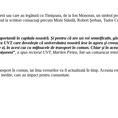
işoreni sau care au legătură cu Timişoara, de la Ion Monoran, un simbol
până la scriitori consacraţi precum Moni Stănilă, Robert Şerban, Tudor C
importantă în capitala noastră. Şi pentru că are un rol semnificativ,
rca UVT care dovedeşte că universitatea noastră iese în agora şi creea
ecare zi, în acest caz cu mijloacele de transport în comun. Chiar şi în
mişoreni”
, a spus rectorul UVT, Marilen Pirtea, într-un comunicat rem
nsport în comun, iar lista versurilor va fi actualizată în timp. Aceasta e
e inedite, care au impact pentru comunitate.