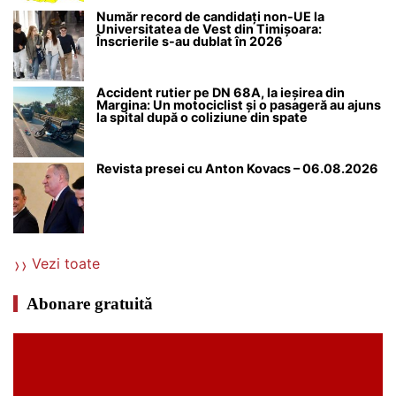
Număr record de candidați non-UE la
Universitatea de Vest din Timișoara:
Înscrierile s-au dublat în 2026
Accident rutier pe DN 68A, la ieșirea din
Margina: Un motociclist și o pasageră au ajuns
la spital după o coliziune din spate
Revista presei cu Anton Kovacs – 06.08.2026
Vezi toate
Abonare gratuită