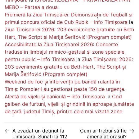
MEBO – Partea a doua
Premieră la Ziua Timișoarei: Demonstrații de Teqball și
primul concurs oficial de Cub Rubik – Info Timișoara
la
Ziua Timișoarei 2026: 203 evenimente gratuite cu Beth
Hart, The Script și Marija Šerifović (Program complet)
Accesibilitate la Ziua Timișoarei 2026: Concerte
traduse în limbajul mimico-gestual și zone speciale
pentru public – Info Timișoara
la
Ziua Timișoarei 2026:
203 evenimente gratuite cu Beth Hart, The Script și
Marija Šerifović (Program complet)
Weekend de foc și intervenții pe bandă rulantă în
Timiș: Pompierii au gestionat peste 150 de urgențe.
Alertă de vijelii și caniculă – Info Timișoara
la
Cod
galben de furtuni, vijelii și grindină în aproape jumătate
de țară: județul Timiș, printre cele mai vizate zone
Navigare
A evadat un deținut la
Cum ar trebui să fie
Timișoara! Sunați la 112
amenajat orașul?