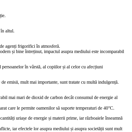
ție.
în altul.
de agenți frigorifici în atmosferă.
modern și bine întreținut, impactul asupra mediului este incomparabil
persoanelor în vârstă, al copiilor și al celor cu afecțiuni
de emisii, mult mai importante, sunt tratate cu multă indulgență.
arabil mai mari de dioxid de carbon decât consumul de energie al
parat care le permite oamenilor să suporte temperaturi de 40°C.
antități uriașe de energie și materii prime, iar războaiele înseamnă
icte, iar efectele lor asupra mediului și asupra societății sunt mult