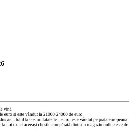
26
de vină
e euro și este vândut la 21000-24000 de euro.
us aici, totul la costuri totale le 1 euro, este vândut pe piață europeană 
r la noi exact aceeași chestie cumpărată dintr-un magazin online este de