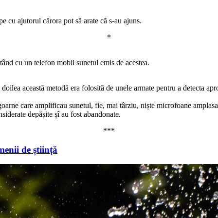
e cu ajutorul cărora pot să arate că s-au ajuns.
*
ectând cu un telefon mobil sunetul emis de acestea.
doilea această metodă era folosită de unele armate pentru a detecta apro
oarne care amplificau sunetul, fie, mai târziu, niște microfoane amplasa
nsiderate depășite șî au fost abandonate.
***
enii de știință