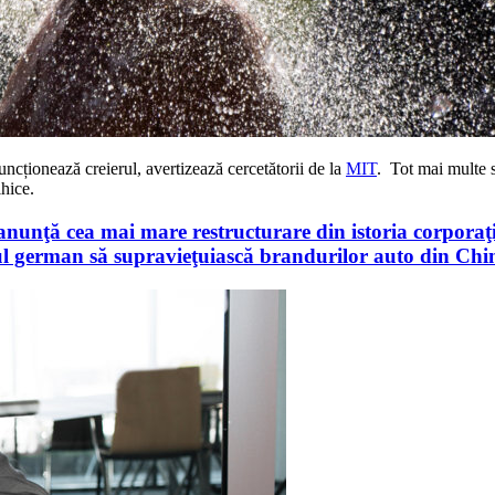
uncționează creierul, avertizează cercetătorii de la
MIT
. Tot mai multe s
ihice.
unţă cea mai mare restructurare din istoria corporaţii
upul german să supravieţuiască brandurilor auto din Ch