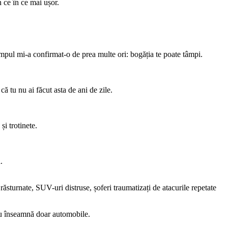
 ce în ce mai ușor.
timpul mi-a confirmat-o de prea multe ori: bogăția te poate tâmpi.
ă tu nu ai făcut asta de ani de zile.
și trotinete.
.
răsturnate, SUV-uri distruse, șoferi traumatizați de atacurile repetate
ă nu înseamnă doar automobile.