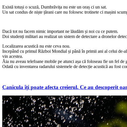
Există totuși o scuză, Dumbrăvița nu este un oraș ci un sat.
Un sat condus de niște țărani care nu folosesc trotinete ci mașini scump
Dacă tot nu facem nimic important ne lăudăm și noi cu ce putem.
Doi studenți militari au realizat un sistem de detectare a dronelor det
Localizarea acustică nu este ceva nou.
Incepând cu primul Război Mondial și până în primii ani al celui de-al 
vin acestea.
Ăia nu aveau telefoane mobile pe atunci așa că foloseau fie un fel de g
Odată cu inventarea radarului sistemele de detecție acustică au fost co
Canicula îți poate afecta creierul.
Ce au descoperit oam