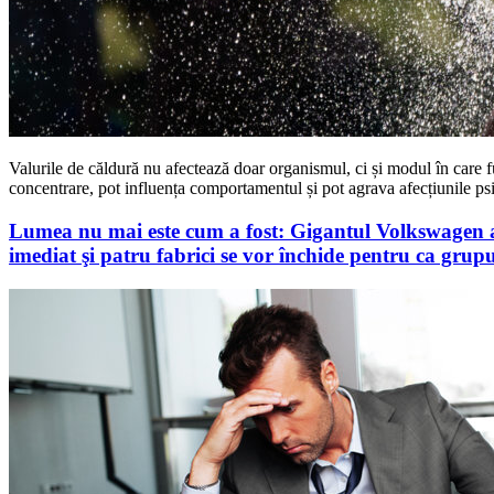
Valurile de căldură nu afectează doar organismul, ci și modul în care f
concentrare, pot influența comportamentul și pot agrava afecțiunile ps
Lumea nu mai este cum a fost: Gigantul Volkswagen an
imediat şi patru fabrici se vor închide pentru ca gr