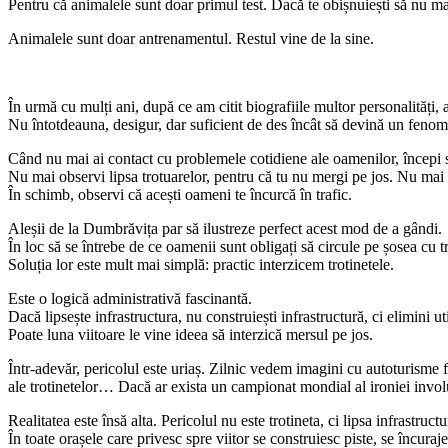
Pentru că animalele sunt doar primul test. Dacă te obișnuiești să nu ma
Animalele sunt doar antrenamentul. Restul vine de la sine.
În urmă cu mulți ani, după ce am citit biografiile multor personalități,
Nu întotdeauna, desigur, dar suficient de des încât să devină un feno
Când nu mai ai contact cu problemele cotidiene ale oamenilor, începi 
Nu mai observi lipsa trotuarelor, pentru că tu nu mergi pe jos. Nu mai ob
În schimb, observi că acești oameni te încurcă în trafic.
Aleșii de la Dumbrăvița par să ilustreze perfect acest mod de a gândi.
În loc să se întrebe de ce oamenii sunt obligați să circule pe șosea cu tro
Soluția lor este mult mai simplă: practic interzicem trotinetele.
Este o logică administrativă fascinantă.
Dacă lipsește infrastructura, nu construiești infrastructură, ci elimini u
Poate luna viitoare le vine ideea să interzică mersul pe jos.
Într-adevăr, pericolul este uriaș. Zilnic vedem imagini cu autoturisme f
ale trotinetelor… Dacă ar exista un campionat mondial al ironiei invol
Realitatea este însă alta. Pericolul nu este trotineta, ci lipsa infrastr
În toate orașele care privesc spre viitor se construiesc piste, se încuraj