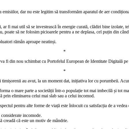
 emisiilor, dar nu este legitim să transformăm aparatul de aer condiționa
 ar fi mai util să se investească în energie curată, clădiri bine izolate, te
nu, poate să ne folosim picioarele pentru a ne deplasa, cel puțin din când
poluatori rămân aproape neatinși.
*
a va fi din nou schimbat cu Portofelul European de Identitate Digitală pe
*
i timișorenii au avut, la un moment dat, inițiativa lor cu porumbeii. Acum
orma o mare parte a societății într-o populație tot mai imbecilă și tot ma
vă prin eliminarea celui mai slab sau a celui incomod.
ectul pentru alte forme de viață este înlocuit cu satisfacția de a vedea 
e considerate incomode.
să creadă că este un motiv de mândrie.