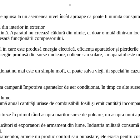
*
ie ajunsă la un asemenea nivel încât aproape că poate fi numită conspira
in interior în exterior.
uință. Aparatul nu creează căldură din nimic, ci doar o mută dintr-un loc 
cesară funcționării compresorului.
în care este produsă energia electrică, eficiența aparatelor și pierderile 
energie produsă din surse nucleare, eoliene sau solare, iar aparatul este 
ionat nu mai este un simplu moft, ci poate salva vieți, în special în cazul 
 campanii împotriva aparatelor de aer condiționat, în timp ce alte surse 
 lume.
ă anual cantități uriașe de combustibili fosili și emit cantități incomp
centreze în primul rând asupra marilor surse de poluare, nu asupra unui a
ucători și exportatori de armament din lume. Industria militară consumă c
t.
oamenilor, armele nu produc confort sau bunăstare; ele există pentru confl