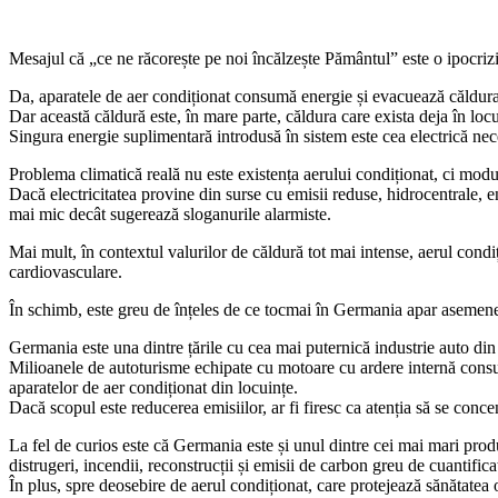
Mesajul că „ce ne răcorește pe noi încălzește Pământul” este o ipocriz
Da, aparatele de aer condiționat consumă energie și evacuează căldura d
Dar această căldură este, în mare parte, căldura care exista deja în loc
Singura energie suplimentară introdusă în sistem este cea electrică ne
Problema climatică reală nu este existența aerului condiționat, ci modul 
Dacă electricitatea provine din surse cu emisii reduse, hidrocentrale, 
mai mic decât sugerează sloganurile alarmiste.
Mai mult, în contextul valurilor de căldură tot mai intense, aerul condiț
cardiovasculare.
În schimb, este greu de înțeles de ce tocmai în Germania apar asemenea
Germania este una dintre țările cu cea mai puternică industrie auto din
Milioanele de autoturisme echipate cu motoare cu ardere internă consum
aparatelor de aer condiționat din locuințe.
Dacă scopul este reducerea emisiilor, ar fi firesc ca atenția să se con
La fel de curios este că Germania este și unul dintre cei mai mari prod
distrugeri, incendii, reconstrucții și emisii de carbon greu de cuantifica
În plus, spre deosebire de aerul condiționat, care protejează sănătatea 