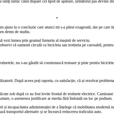
i simți nimic când dispare cel lipsit de apărare, următorul pas devine din
*
 am ajuns la o concluzie care atunci mi s-a părut exagerată, dar pe care 
men demn de studiu.
să vezi lumea prin geamul fumuriu al mașinii de serviciu.
servi că oamenii circulă cu bicicleta sau trotineta pe carosabil, pentru c
tinetele, nu s-au gândit să construiască trotuare și piste pentru biciclete 
tilizatorii. După aceea poți raporta, cu satisfacție, că ai rezolvat problema
ăcute zob după ce au fost lovite frontal de trotinete electrice. Camioane 
untare, o asemenea justificare ar merita fără îndoială un loc pe podium.
ucturii și incapacitatea administrației de a înțelege că mobilitatea modern
ează transportul alternativ și se încearcă reducerea traficului auto.