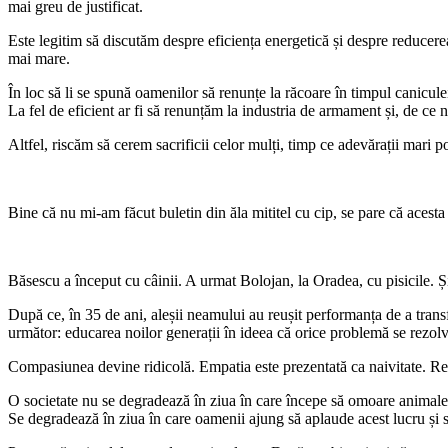
mai greu de justificat.
Este legitim să discutăm despre eficiența energetică și despre reducerea
mai mare.
În loc să li se spună oamenilor să renunțe la răcoare în timpul caniculei,
La fel de eficient ar fi să renunțăm la industria de armament și, de ce 
Altfel, riscăm să cerem sacrificii celor mulți, timp ce adevărații mari 
Bine că nu mi-am făcut buletin din ăla mititel cu cip, se pare că acest
Băsescu a început cu câinii. A urmat Bolojan, la Oradea, cu pisicile. Ș
După ce, în 35 de ani, aleșii neamului au reușit performanța de a transf
următor: educarea noilor generații în ideea că orice problemă se rezol
Compasiunea devine ridicolă. Empatia este prezentată ca naivitate. Resp
O societate nu se degradează în ziua în care începe să omoare animal
Se degradează în ziua în care oamenii ajung să aplaude acest lucru și 