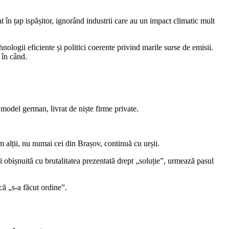
t în țap ispășitor, ignorând industrii care au un impact climatic mult
hnologii eficiente și politici coerente privind marile surse de emisii.
 în când.
 model german, livrat de niște firme private.
 alții, nu numai cei din Brașov, continuă cu urșii.
i obișnuită cu brutalitatea prezentată drept „soluție”, urmează pasul
că „s-a făcut ordine”.