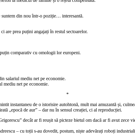
elefon la medicul de familie și o rețetă compensată.
e suntem din nou într-o poziție… interesantă.
are prea puțini angajați în restul sectoarelor.
 puțin comparativ cu omologii lor europeni.
din salariul mediu net pe economie.
iul mediu net pe economie.
*
mintit instantaneu de o istorisire autohtonă, mult mai amuzantă și, culmea
ărată „epocă de aur” – dar nu în sensul creației, ci al reproducției.
igorescu” decât ar fi reușit să picteze bietul om dacă ar fi avut zece vieți
dreescu – cu toții s-au dovedit, postum, niște adevărați roboți industrial