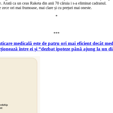
e. Arată ca un ceas Raketa din anii 70 căruia i s-a eliminat cadranul.
 zece ori mai frumoase, mai clare și cu prețuri mai oneste.
*
***
icare medicală este de patru ori mai eficient decât medi
ționează între ei și “dezbat ipoteze până ajung la un di