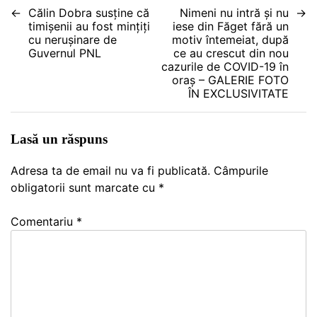
Navigare
Călin Dobra susține că
Nimeni nu intră și nu
timișenii au fost mințiți
iese din Făget fără un
în
cu nerușinare de
motiv întemeiat, după
Guvernul PNL
ce au crescut din nou
articole
cazurile de COVID-19 în
oraș – GALERIE FOTO
ÎN EXCLUSIVITATE
Lasă un răspuns
Adresa ta de email nu va fi publicată.
Câmpurile
obligatorii sunt marcate cu
*
Comentariu
*