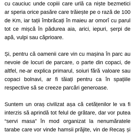
cu cauciuc unde copiii care urlă ca niște bezmetici
ar speria orice pasăre care trăiește pe o rază de 100
de Km, iar tații îmbrăcați în maieu ar omorî cu parul
tot ce mișcă în pădurea aia, arici, iepuri, șerpi de
apă, vulpi sau căprioare.
Și, pentru că oamenii care vin cu mașina în parc au
nevoie de locuri de parcare, o parte din copaci, de
altfel, ne-ar explica primarul, soiuri fără valoare sau
copaci bolnavi, ar fi tăiați pentru ca în spațiile
respective să se creeze parcări generoase.
Suntem un oraș civilizat așa că cetățenilor le va fi
interzis să aprindă tot felul de grătare, dar vor putea
“servi masa” în mod organizat la nenumăratele
tarabe care vor vinde hamsii prăjite, vin de Recaș și