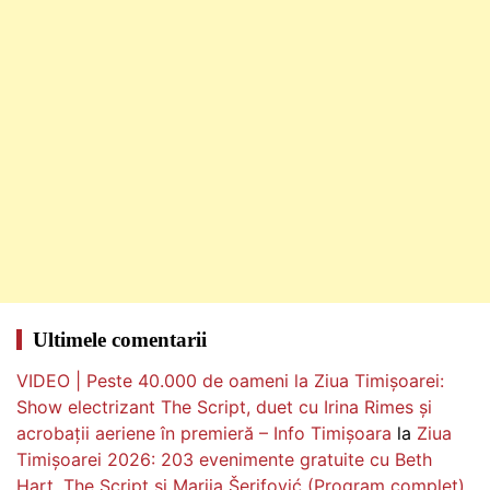
Ultimele comentarii
VIDEO | Peste 40.000 de oameni la Ziua Timișoarei:
Show electrizant The Script, duet cu Irina Rimes și
acrobații aeriene în premieră – Info Timișoara
la
Ziua
Timișoarei 2026: 203 evenimente gratuite cu Beth
Hart, The Script și Marija Šerifović (Program complet)