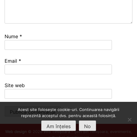
Nume
*
Email
*
Site web
Acest site folosește cookie-uri. Continuarea navigării
reprezintă acceptul dvs. pentru această folosință.
Am înțeles
No
Web design
© 2026
Info Timișoara
- Știri din Timișoara, evenimente,