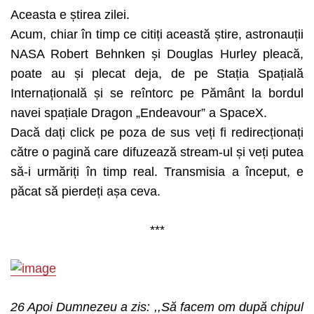
Aceasta e știrea zilei.
Acum, chiar în timp ce citiți această știre, astronauții
NASA Robert Behnken și Douglas Hurley pleacă,
poate au și plecat deja, de pe Stația Spațială
Internațională și se reîntorc pe Pământ la bordul
navei spațiale Dragon „Endeavour” a SpaceX.
Dacă dați click pe poza de sus veți fi redirecționați
către o pagină care difuzează stream-ul și veți putea
să-i urmăriți în timp real. Transmisia a început, e
păcat să pierdeți așa ceva.
***
26 Apoi Dumnezeu a zis: ,,Să facem om după chipul