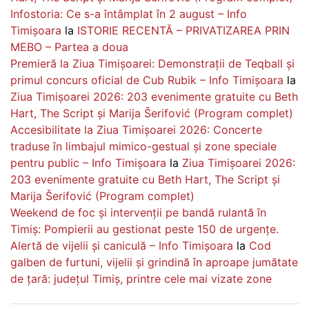
Infostoria: Ce s-a întâmplat în 2 august – Info
Timișoara
la
ISTORIE RECENTĂ – PRIVATIZAREA PRIN
MEBO – Partea a doua
Premieră la Ziua Timișoarei: Demonstrații de Teqball și
primul concurs oficial de Cub Rubik – Info Timișoara
la
Ziua Timișoarei 2026: 203 evenimente gratuite cu Beth
Hart, The Script și Marija Šerifović (Program complet)
Accesibilitate la Ziua Timișoarei 2026: Concerte
traduse în limbajul mimico-gestual și zone speciale
pentru public – Info Timișoara
la
Ziua Timișoarei 2026:
203 evenimente gratuite cu Beth Hart, The Script și
Marija Šerifović (Program complet)
Weekend de foc și intervenții pe bandă rulantă în
Timiș: Pompierii au gestionat peste 150 de urgențe.
Alertă de vijelii și caniculă – Info Timișoara
la
Cod
galben de furtuni, vijelii și grindină în aproape jumătate
de țară: județul Timiș, printre cele mai vizate zone