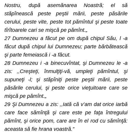
Nostru, după asemănarea Noastră; el să
stăpînească peste peştii mării, peste păsările
cerului, peste vite, peste tot pămîntul şi peste toate
tîrîtoarele cari se mişcă pe pămînt.„
27 Dumnezeu a făcut pe om după chipul Său, l -a
făcut după chipul lui Dumnezeu; parte bărbătească
şi parte femeiască i -a făcut.
28 Dumnezeu i -a binecuvîntat, şi Dumnezeu le -a
zis: ,,Creşteţi, înmulţiţi-vă, umpleţi pămîntul, şi
supuneţi -l; şi stăpîniţi peste peştii mării, peste
păsările cerului, şi peste orice vieţuitoare care se
mişcă pe pămînt.„
29 Şi Dumnezeu a zis: ,,Iată că v’am dat orice iarbă
care face sămînţă şi care este pe faţa întregului
pămînt, şi orice pom, care are în el rod cu sămînţă:
aceasta să fie hrana voastră.”