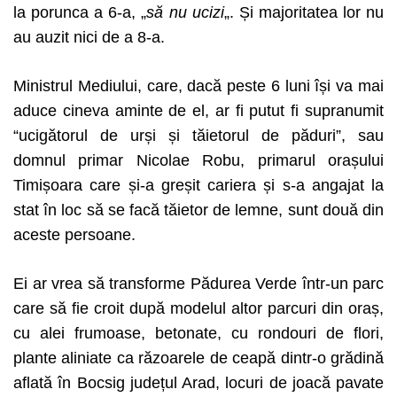
la porunca a 6-a, „
să nu ucizi
„. Și majoritatea lor nu
au auzit nici de a 8-a.
Ministrul Mediului, care, dacă peste 6 luni își va mai
aduce cineva aminte de el, ar fi putut fi supranumit
“ucigătorul de urși și tăietorul de păduri”, sau
domnul primar Nicolae Robu, primarul orașului
Timișoara care și-a greșit cariera și s-a angajat la
stat în loc să se facă tăietor de lemne, sunt două din
aceste persoane.
Ei ar vrea să transforme Pădurea Verde într-un parc
care să fie croit după modelul altor parcuri din oraș,
cu alei frumoase, betonate, cu rondouri de flori,
plante aliniate ca răzoarele de ceapă dintr-o grădină
aflată în Bocsig județul Arad, locuri de joacă pavate