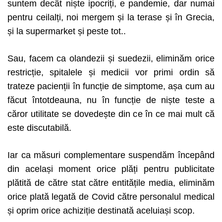
suntem decât niște ipocriți, e pandemie, dar numai
pentru ceilalți, noi mergem și la terase și în Grecia,
și la supermarket și peste tot..
Sau, facem ca olandezii și suedezii, eliminăm orice
restricție, spitalele și medicii vor primi ordin să
trateze pacienții în funcție de simptome, așa cum au
făcut întotdeauna, nu în funcție de niște teste a
căror utilitate se dovedește din ce în ce mai mult că
este discutabilă.
Iar ca măsuri complementare suspendăm începând
din același moment orice plăți pentru publicitate
plătită de către stat către entitățile media, eliminăm
orice plată legată de Covid către personalul medical
și oprim orice achiziție destinată aceluiași scop.