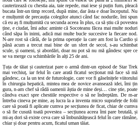
cauterizează cu chestia aia, taie repede, mai iese și puțin fum, pleacă
bucata într-un timp record, după mine, dar ăsta e doar începutul. Nu
e mulțumit de precauția colegilor atunci când fac nodurile, îmi spun
că eu aș fi mulțumită cu secunda aceea în plus, ca să știu că povestea
ține, e ciudat, îmi aduc aminte că Socoteanu făcea mai multe noduri
când săpa în inimi, adică mai multe bucle succesive la fiecare nod.
N-are rost să cârâi, de la prima operație la care am fost la Cardio și
până acum a trecut mai bine de un sfert de secol, s-au schimbat
scule, și oameni, și abordări, doar nu pot să nu mă gândesc spre ce
se va merge cu schimbările în alți 25 de ani.
Țuța de tăiat și cauterizat pare o armă dintr-un episod de Star Trek
mai vechiuț, iar felul în care arată ficatul secționat mă face să mă
gândesc, ca la un test de futurologie, care vor fi găselnițele viitorului
în chirurgia hepatică, mintea mea de novice avansează idei, îmi țin
gura, n-am chef să râdă oamenii ăștia de mine deși… cine știe, poate
cândva exact spre chestiile respective o să ne îndreptăm. De m-ar
întreba cineva pe mine, aș lucra la a inventa micro suprafețe de folii
care să poată fi aplicate cumva pe secțiunea de ficat, chiar de cumva
o să fie cusută toată povestea – secțiunea aceea îmi pare brutală, și
mi-aș dori să existe ceva care să îmbunătățească felul în care rămâne,
chiar și doar pentru acum, ficatul uman tăiat.