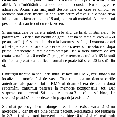
altfel. Am îmbătrânit amândoi, coane – constat. Nu e regret, e
admirație. Acum știu mai mult despre cele cu care se umplu, se
locuiesc anii ăștia trecuți. Îi dădusem acum câteva zile o poză de-a
lui pe care o făcusem acum 18 ani, pentru alt material. Au trecut ani
peste noi, dar au trecut cu rost, zic eu.
Și urmează cele pe care le întreb și le aflu, de final, în ritm alert – le
parafrazez. Așadar, intervenții de genul acesta se fac aici vreo 40-50
pe an, iar în țară se mai fac doar la București și Cluj. Doamna de azi
a fost operată anterior de cancer de colon, avea și metastazele, după
prima intervenție a făcut chimioterapie, iar a treia tumoră de azi
coafa vena hepatică medie (înțeleg că e termen acreditat). 65 la sută
din ficat a plecat, dar cu ficat normal se poate trăi și cu 20 la sută din
el.
Chirurgul trebuie să știe unde intră, se face un RMN, vezi unde sunt
localizate tumorile față de vase. Ține minte ca un dentist cariile
anterioare ale pacientului – RMN-ul doamnei era de acum două
săptămâni, chirurgul păstrase în memorie poziționările, tot. Dar
surprize pot interveni. Știa unde e tumora 3, și că nu stă bine, dar
spera să poată să o abordeze prin plaga deja existentă.
S-a uitat pe ecograf cum ajunge la ea. Putea exista variantă să nu
abordeze 3, dar nu era bine pentru pacient. Metastazele pot reapărea
în 2-3 ani, și mai poți interveni dar e bine să rămână cât mai mult