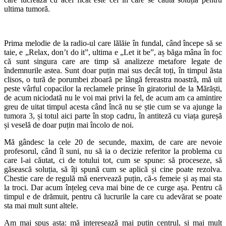
ultima tumoră.
Prima melodie de la radio-ul care lălăie în fundal, când începe să se
taie, e „Relax, don’t do it”, ultima e „Let it be”, aș băga mâna în foc
că sunt singura care are timp să analizeze metafore legate de
îndemnurile astea. Sunt doar puțin mai sus decât toți, în timpul ăsta
clisos, o tură de porumbei zboară pe lângă fereastra noastră, mă uit
peste vârful copacilor la reclamele prinse în giratoriul de la Mărăști,
de acum niciodată nu le voi mai privi la fel, de acum am ca amintire
greu de uitat timpul acesta când încă nu se știe cum se va ajunge la
tumora 3, și totul aici parte în stop cadru, în antiteză cu viața gureșă
și veselă de doar puțin mai încolo de noi.
Mă gândesc la cele 20 de secunde, maxim, de care are nevoie
profesorul, când îl suni, nu să ia o decizie referitor la problema cu
care l-ai căutat, ci de totului tot, cum se spune: să proceseze, să
găsească soluția, să îți spună cum se aplică și cine poate rezolva.
Chestie care de regulă mă enervează puțin, că-s femeie și aș mai sta
la troci. Dar acum înțeleg ceva mai bine de ce curge așa. Pentru că
timpul e de drămuit, pentru că lucrurile la care cu adevărat se poate
sta mai mult sunt altele.
Am mai spus asta: mă interesează mai puțin centrul, și mai mult