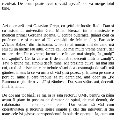
rezolvat. De acum poate avea o viață așezată, de va merge totul
bine.
Azi operează prof Octavian Crețu, cu șeful de lucrări Radu Dan și
cu asistentul universitar Gelu Mihai Breaza, iar la anestezie e
medicul primar Gordana Boanță. O echipă puternică, ținând cont că
profesorul e și rector al Universității de Medicină și Farmacie
„Victor Babeș” din Timișoara. Uneori mai număr anii de când mă
știu cu un medic sau altul, dintre cei „de mai multă vreme tineri”, dar
nu prea des. De o vreme, lucrurile se împart mai simplu, în „mulți”
sau „puțini”. Cei la care ar fi de numărat decenii intră la „mulți”.
Tavi o spune mai simplu decât mine. Mă prezintă cuiva, nu mai știu
cui, cred că asistentei care trebuie să-mi dea costumația de sală, mă
gândesc intens la ce va urma să văd și să pozez, și la tusea pe care o
port cu mine și care trebuie să nu deranjeze, aud doar un „Pe
Ramona o știu de o viață” și zâmbesc. Da, s-au strâns ani, decenii.
Intră la „mult”.
De doi ani tot bâzâi să mă ia la sală rectorul UMF, pentru că până
acum îl știam în postura de director de spital, de mai demult, de
colaborator la materiale, de rector. Dar voiam să văd cum
operativitatea și lucrurile spuse simplu și clar din interviuri și din
toate cele își găsesc corespondentul în sala de operații. Ia, cum am