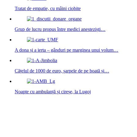
Tratat de empatie, cu mâini ciobite
Grup de lucru propus între medici anesteziști…
A dona și a ierta – gânduri pe marginea unui volum…
Cățelul de 1000 de euro, șarpele de pe boată și…
Noapte cu ambulanță și cireșe, la Lugoj