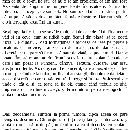
mea că nu o să-mi fie rău, că nu o să am probleme, că am mai fost.
Asistenta de lângă mine nu pare foarte încrezătoare. Și mă tot
întreabă, la început, de sunt ok. Nu sunt ok, dar asta e strict pentru
că nu pot să văd, și deja am făcut febră de frustrare. Dar cum știu că
e o intervenție grea, îmi țin gura…
Se ajunge la ficat, nu se șovăie mult, se taie ce e de tăiat. Finalmente
văd și eu ceva, cum se ridică puțin ficatul din plagă, să se poată
lucra. Ce ciudat… Văd formațiunea albicioasă ce iese pe peretele
ficatului. Ca novice, n-ai zice că de treaba aia, de dantelăria aia
discretă, ce nu pare să fie mușcătoare de viață, se poate muri. Dar se
poate. Îmi aduc aminte de ficatul scos la un transplant hepatic pe
care l-am pozat la Fundeni, cândva. Textură, culoare. Dar erau
afecțiuni diferite. Aici dușmanul e cancerul, care a pușcat deja în trei
locuri, plecând de la colon, în ficatul acesta. Și, dincolo de dantelăria
aceea discretă pe care o văd eu, răul merge și în jos. Profesorul știe
unde e, cât e, și, ca toate să fie ok, atunci când trebuie se uită,
împreună cu mai tinerii colegi, și la monitorul pe care ecograful îi
arată cum stau lucrurile.
Dar, deocamdată, suntem la prima tumoră, cipca aceea ce pare
benignă, deși nu e. Chirurgul ia o țuță ce și taie și cauterizează, și
arată ca un uscător de păr, în felul în care-mi decodez eu sculăria
nouă care se folosește, îmi spune că vasele de până la 2 milimetri se