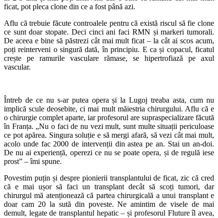
ficat, pot pleca clone din ce a fost până azi.
Aflu că trebuie făcute controalele pentru că există riscul să fie clone
ce sunt doar stopate. Deci cinci ani faci RMN și markeri tumorali.
De aceea e bine să păstrezi cât mai mult ficat – la cât ai scos acum,
poți reinterveni o singură dată, în principiu. E ca și copacul, ficatul
crește pe ramurile vasculare rămase, se hipertrofiază pe axul
vascular.
Întreb de ce nu s-ar putea opera și la Lugoj treaba asta, cum nu
implică scule deosebite, ci mai mult măiestria chirurgului. Aflu că e
o chirurgie complet aparte, iar profesorul are supraspecializare făcută
în Franța. „Nu o faci de nu vezi mult, sunt multe situații periculoase
ce pot apărea. Singura soluție e să mergi afară, să vezi cât mai mult,
acolo unde fac 2000 de intervenții din astea pe an. Stai un an-doi.
De nu ai experiență, operezi ce nu se poate opera, și de regulă iese
prost” – îmi spune.
Povestim puțin și despre pionierii transplantului de ficat, zic că cred
că e mai ușor să faci un transplant decât să scoți tumori, dar
chirurgul mă atenționează că partea chirurgicală a unui transplant e
doar cam 20 la sută din poveste. Ne amintim de visele de mai
demult, legate de transplantul hepatic – și profesorul Fluture îl avea,