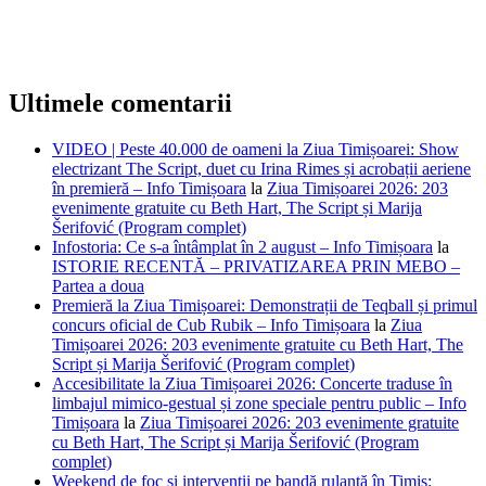
Ultimele comentarii
VIDEO | Peste 40.000 de oameni la Ziua Timișoarei: Show
electrizant The Script, duet cu Irina Rimes și acrobații aeriene
în premieră – Info Timișoara
la
Ziua Timișoarei 2026: 203
evenimente gratuite cu Beth Hart, The Script și Marija
Šerifović (Program complet)
Infostoria: Ce s-a întâmplat în 2 august – Info Timișoara
la
ISTORIE RECENTĂ – PRIVATIZAREA PRIN MEBO –
Partea a doua
Premieră la Ziua Timișoarei: Demonstrații de Teqball și primul
concurs oficial de Cub Rubik – Info Timișoara
la
Ziua
Timișoarei 2026: 203 evenimente gratuite cu Beth Hart, The
Script și Marija Šerifović (Program complet)
Accesibilitate la Ziua Timișoarei 2026: Concerte traduse în
limbajul mimico-gestual și zone speciale pentru public – Info
Timișoara
la
Ziua Timișoarei 2026: 203 evenimente gratuite
cu Beth Hart, The Script și Marija Šerifović (Program
complet)
Weekend de foc și intervenții pe bandă rulantă în Timiș: