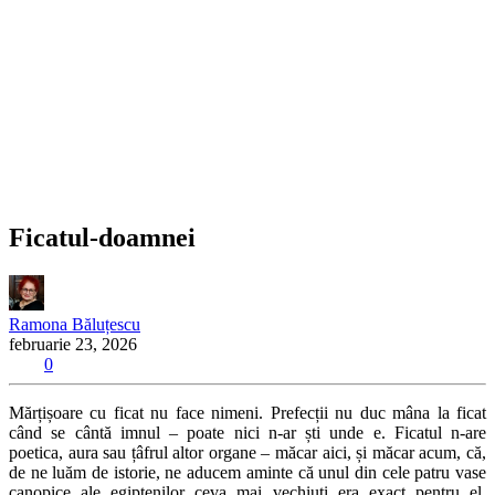
Ficatul-doamnei
Ramona Băluțescu
februarie 23, 2026
0
Mărțișoare cu ficat nu face nimeni. Prefecții nu duc mâna la ficat
când se cântă imnul – poate nici n-ar ști unde e. Ficatul n-are
poetica, aura sau țâfrul altor organe – măcar aici, și măcar acum, că,
de ne luăm de istorie, ne aducem aminte că unul din cele patru vase
canopice ale egiptenilor ceva mai vechiuți era exact pentru el.