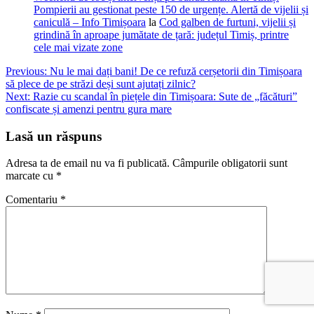
Pompierii au gestionat peste 150 de urgențe. Alertă de vijelii și
caniculă – Info Timișoara
la
Cod galben de furtuni, vijelii și
grindină în aproape jumătate de țară: județul Timiș, printre
cele mai vizate zone
Navigare
Previous:
Nu le mai dați bani! De ce refuză cerșetorii din Timișoara
să plece de pe străzi deși sunt ajutați zilnic?
în
Next:
Razie cu scandal în piețele din Timișoara: Sute de „făcături”
articole
confiscate și amenzi pentru gura mare
Lasă un răspuns
Adresa ta de email nu va fi publicată.
Câmpurile obligatorii sunt
marcate cu
*
Comentariu
*