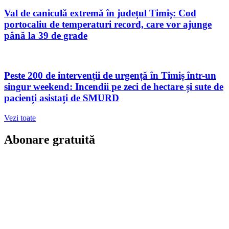
Val de caniculă extremă în județul Timiș: Cod
portocaliu de temperaturi record, care vor ajunge
până la 39 de grade
Peste 200 de intervenții de urgență în Timiș într-un
singur weekend: Incendii pe zeci de hectare și sute de
pacienți asistați de SMURD
Vezi toate
Abonare gratuită