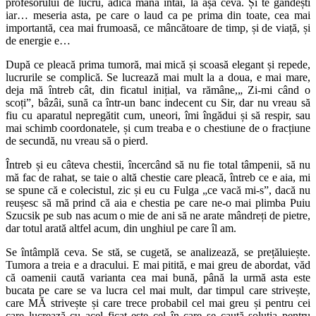
profesorului de lucru, adică mâna întâi, la așa ceva. Și te gândești
iar… meseria asta, pe care o laud ca pe prima din toate, cea mai
importantă, cea mai frumoasă, ce mâncătoare de timp, și de viață, și
de energie e…
După ce pleacă prima tumoră, mai mică și scoasă elegant și repede,
lucrurile se complică. Se lucrează mai mult la a doua, e mai mare,
deja mă întreb cât, din ficatul inițial, va rămâne,„ Zi-mi când o
scoți”, bâzâi, sună ca într-un banc indecent cu Sir, dar nu vreau să
fiu cu aparatul nepregătit cum, uneori, îmi îngădui și să respir, sau
mai schimb coordonatele, și cum treaba e o chestiune de o fracțiune
de secundă, nu vreau să o pierd.
Întreb și eu câteva chestii, încercând să nu fie total tâmpenii, să nu
mă fac de rahat, se taie o altă chestie care pleacă, întreb ce e aia, mi
se spune că e colecistul, zic și eu cu Fulga „ce vacă mi-s”, dacă nu
reușesc să mă prind că aia e chestia pe care ne-o mai plimba Puiu
Szucsik pe sub nas acum o mie de ani să ne arate mândreți de pietre,
dar totul arată altfel acum, din unghiul pe care îl am.
Se întâmplă ceva. Se stă, se cugetă, se analizează, se prețăluiește.
Tumora a treia e a dracului. E mai pitită, e mai greu de abordat, văd
că oamenii caută varianta cea mai bună, până la urmă asta este
bucata pe care se va lucra cel mai mult, dar timpul care strivește,
care MĂ strivește și care trece probabil cel mai greu și pentru cei
care lucrează cu acel ficat este cel în care se caută soluția pentru