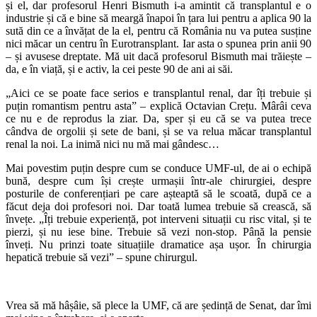
și el, dar profesorul Henri Bismuth i-a amintit că transplantul e o
industrie și că e bine să meargă înapoi în țara lui pentru a aplica 90 la
sută din ce a învățat de la el, pentru că România nu va putea susține
nici măcar un centru în Eurotransplant. Iar asta o spunea prin anii 90
– și avusese dreptate. Mă uit dacă profesorul Bismuth mai trăiește –
da, e în viață, și e activ, la cei peste 90 de ani ai săi.
„
Aici ce se poate face serios e transplantul renal, dar îți trebuie și
puțin romantism pentru asta” – explică Octavian Crețu. Mârâi ceva
ce nu e de reprodus la ziar. Da, sper și eu că se va putea trece
cândva de orgolii și sete de bani, și se va relua măcar transplantul
renal la noi. La inimă nici nu mă mai gândesc…
Mai povestim puțin despre cum se conduce UMF-ul, de ai o echipă
bună, despre cum își crește urmașii într-ale chirurgiei, despre
posturile de conferențiari pe care așteaptă să le scoată, după ce a
făcut deja doi profesori noi. Dar toată lumea trebuie să crească, să
învețe. „Îți trebuie experiență, pot interveni situații cu risc vital, și te
pierzi, și nu iese bine. Trebuie să vezi non-stop. Până la pensie
înveți. Nu prinzi toate situațiile dramatice așa ușor. În chirurgia
hepatică trebuie să vezi” – spune chirurgul.
Vrea să mă hâșâie, să plece la UMF, că are ședință de Senat, dar îmi