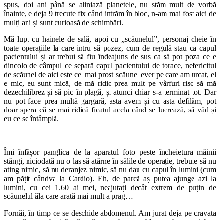
spus, doi ani până se aliniază planetele, nu stăm mult de vorbă
înainte, e deja 9 trecute fix când intrăm în bloc, n-am mai fost aici de
mulți ani și sunt curioasă de schimbări.
Mă lupt cu hainele de sală, apoi cu „scăunelul”, personaj cheie în
toate operațiile la care intru să pozez, cum de regulă stau ca capul
pacientului și ar trebui să fiu îndeajuns de sus ca să pot poza ce e
dincolo de câmpul ce separă capul pacientului de torace, nefericitul
de scăunel de aici este cel mai prost scăunel ever pe care am urcat, el
e mic, eu sunt mică, de mă ridic prea mult pe vârfuri risc să mă
dezechilibrez și să pic în plagă, și atunci chiar s-a terminat tot. Dar
nu pot face prea multă gargară, asta avem și cu asta defilăm, pot
doar spera că se mai ridică ficatul acela când se lucrează, să văd și
eu ce se întâmplă.
Îmi înfășor panglica de la aparatul foto peste încheietura mâinii
stângi, niciodată nu o las să atârne în sălile de operație, trebuie să nu
ating nimic, să nu deranjez nimic, să nu dau cu capul în lumini (cum
am pățit cândva la Cardio). Eh, de parcă aș putea ajunge azi la
lumini, cu cei 1.60 ai mei, neajutați decât extrem de puțin de
scăunelul ăla care arată mai mult a prag…
Fornăi, în timp ce se deschide abdomenul. Am jurat deja pe cravata