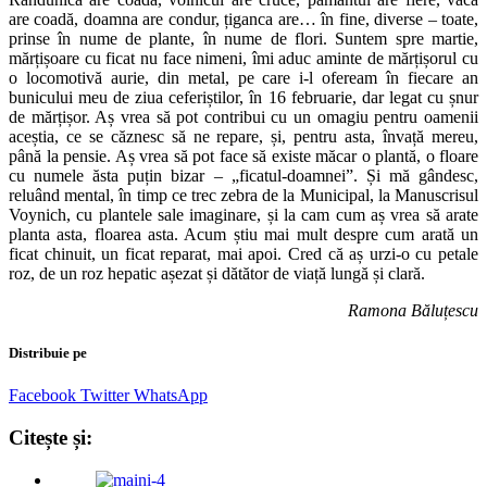
are coadă, doamna are condur, țiganca are… în fine, diverse – toate,
prinse în nume de plante, în nume de flori. Suntem spre martie,
mărțișoare cu ficat nu face nimeni, îmi aduc aminte de mărțișorul cu
o locomotivă aurie, din metal, pe care i-l ofeream în fiecare an
bunicului meu de ziua ceferiștilor, în 16 februarie, dar legat cu șnur
de mărțișor. Aș vrea să pot contribui cu un omagiu pentru oamenii
aceștia, ce se căznesc să ne repare, și, pentru asta, învață mereu,
până la pensie. Aș vrea să pot face să existe măcar o plantă, o floare
cu numele ăsta puțin bizar – „ficatul-doamnei”. Și mă gândesc,
reluând mental, în timp ce trec zebra de la Municipal, la Manuscrisul
Voynich, cu plantele sale imaginare, și la cam cum aș vrea să arate
planta asta, floarea asta. Acum știu mai mult despre cum arată un
ficat chinuit, un ficat reparat, mai apoi. Cred că aș urzi-o cu petale
roz, de un roz hepatic așezat și dătător de viață lungă și clară.
Ramona Băluțescu
Distribuie pe
Facebook
Twitter
WhatsApp
Citește și: