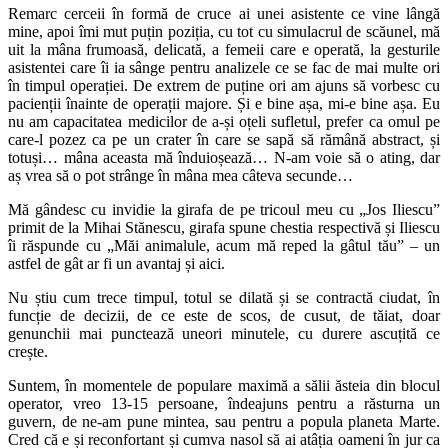
Remarc cerceii în formă de cruce ai unei asistente ce vine lângă
mine, apoi îmi mut puțin poziția, cu tot cu simulacrul de scăunel, mă
uit la mâna frumoasă, delicată, a femeii care e operată, la gesturile
asistentei care îi ia sânge pentru analizele ce se fac de mai multe ori
în timpul operației. De extrem de puține ori am ajuns să vorbesc cu
pacienții înainte de operații majore. Și e bine așa, mi-e bine așa. Eu
nu am capacitatea medicilor de a-și oțeli sufletul, prefer ca omul pe
care-l pozez ca pe un crater în care se sapă să rămână abstract, și
totuși… mâna aceasta mă înduioșează… N-am voie să o ating, dar
aș vrea să o pot strânge în mâna mea câteva secunde…
Mă gândesc cu invidie la girafa de pe tricoul meu cu „Jos Iliescu”
primit de la Mihai Stănescu, girafa spune chestia respectivă și Iliescu
îi răspunde cu „Măi animalule, acum mă reped la gâtul tău” – un
astfel de gât ar fi un avantaj și aici.
Nu știu cum trece timpul, totul se dilată și se contractă ciudat, în
funcție de decizii, de ce este de scos, de cusut, de tăiat, doar
genunchii mai punctează uneori minutele, cu durere ascuțită ce
crește.
Suntem, în momentele de populare maximă a sălii ăsteia din blocul
operator, vreo 13-15 persoane, îndeajuns pentru a răsturna un
guvern, de ne-am pune mintea, sau pentru a popula planeta Marte.
Cred că e și reconfortant și cumva nasol să ai atâția oameni în jur ca