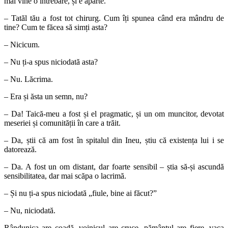
mai vine o întrebare, și e aparte.
– Tatăl tău a fost tot chirurg. Cum îți spunea când era mândru de
tine? Cum te făcea să simți asta?
– Nicicum.
– Nu ți-a spus niciodată asta?
– Nu. Lăcrima.
– Era și ăsta un semn, nu?
– Da! Taică-meu a fost și el pragmatic, și un om muncitor, devotat
meseriei și comunității în care a trăit.
– Da, știi că am fost în spitalul din Ineu, știu că existența lui i se
datorează.
– Da. A fost un om distant, dar foarte sensibil – știa să-și ascundă
sensibilitatea, dar mai scăpa o lacrimă.
– Și nu ți-a spus niciodată „fiule, bine ai făcut?”
– Nu, niciodată.
Rândunica are coadă, voinicul are cruce, pământul are fiere, vaca