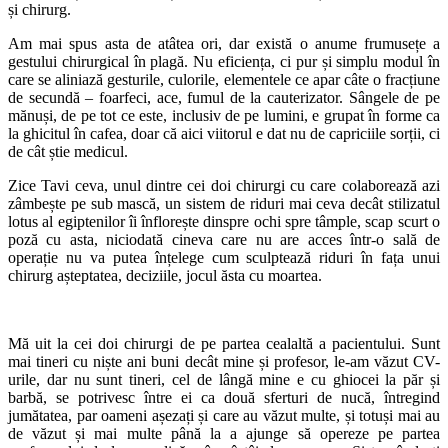
și chirurg.
Am mai spus asta de atâtea ori, dar există o anume frumusețe a
gestului chirurgical în plagă. Nu eficiența, ci pur și simplu modul în
care se aliniază gesturile, culorile, elementele ce apar câte o fracțiune
de secundă – foarfeci, ace, fumul de la cauterizator. Sângele de pe
mănuși, de pe tot ce este, inclusiv de pe lumini, e grupat în forme ca
la ghicitul în cafea, doar că aici viitorul e dat nu de capriciile sorții, ci
de cât știe medicul.
Zice Tavi ceva, unul dintre cei doi chirurgi cu care colaborează azi
zâmbește pe sub mască, un sistem de riduri mai ceva decât stilizatul
lotus al egiptenilor îi înflorește dinspre ochi spre tâmple, scap scurt o
poză cu asta, niciodată cineva care nu are acces într-o sală de
operație nu va putea înțelege cum sculptează riduri în fața unui
chirurg așteptatea, deciziile, jocul ăsta cu moartea.
Mă uit la cei doi chirurgi de pe partea cealaltă a pacientului. Sunt
mai tineri cu niște ani buni decât mine și profesor, le-am văzut CV-
urile, dar nu sunt tineri, cel de lângă mine e cu ghiocei la păr și
barbă, se potrivesc între ei ca două sferturi de nucă, întregind
jumătatea, par oameni așezați și care au văzut multe, și totuși mai au
de văzut și mai multe până la a ajunge să opereze pe partea