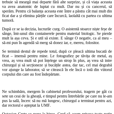
trebuie să meargă mai departe fără alte surprize, și că viața aceasta
va avea anatomic de luptat cu mult. Dar nu și cu cancerul, să
sperăm. Pentru că balanța aceasta este între a păstra cât mai mult din
ficat dar a și elimina părțile care încurcă, laolaltă cu partea cu ultima
tumoră.
După ce se ia decizia, lucrurile curg. O asistentă stoarce niște feșe de
sânge, într-unul din containerele pentru material biologic. Se pierde
mult la așa ceva. Și e util să existe. E sânge O negativ, ca al meu –
să-mi pun în agendă să merg să donez iar, e, mereu, folositor.
Se termină destul de repede totul, după ce pleacă ultima bucată de
ficat – imensă pentru mine. Le fotografiez pe tăvița de metal, aș
vrea, aș vrea mult să pot înțelege un strop în plus, aș vrea să intre
chirurgul și să secționeze și bucățile astea, dar tac, cel mai degrabă
vor ajunge la laborator, să se citească în ele încă o iotă din viitorul
corpului din care au fost îndepărtate.
Ne schimbăm, mergem în cabinetul profesorului, tragem pe gât cu
sete un ceai de la gheață, e timpul pentru întrebările pe care nu le-am
pus la sală, încerc să nu mă lungesc, chirurgul a terminat pentru azi,
dar rectorul e așteptat la UMF.
Octavian Crețu se pune la birou. Cred că acum privesc toate puțin