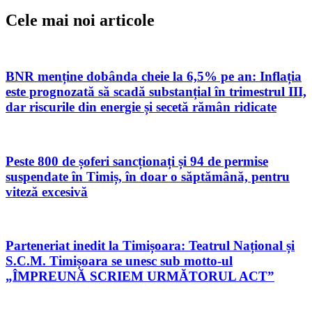
Cele mai noi articole
BNR menține dobânda cheie la 6,5% pe an: Inflația
este prognozată să scadă substanțial în trimestrul III,
dar riscurile din energie și secetă rămân ridicate
Peste 800 de șoferi sancționați și 94 de permise
suspendate în Timiș, în doar o săptămână, pentru
viteză excesivă
Parteneriat inedit la Timișoara: Teatrul Național și
S.C.M. Timișoara se unesc sub motto-ul
„ÎMPREUNĂ SCRIEM URMĂTORUL ACT”