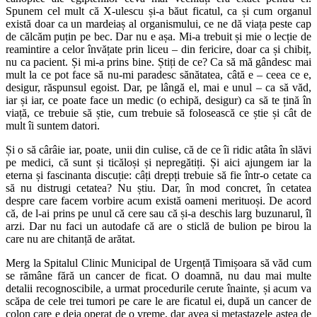
Spunem cel mult că X-ulescu și-a băut ficatul, ca și cum organul
există doar ca un mardeiaș al organismului, ce ne dă viața peste cap
de călcăm puțin pe bec. Dar nu e așa. Mi-a trebuit și mie o lecție de
reamintire a celor învățate prin liceu – din fericire, doar ca și chibiț,
nu ca pacient. Și mi-a prins bine. Știți de ce? Ca să mă gândesc mai
mult la ce pot face să nu-mi paradesc sănătatea, câtă e – ceea ce e,
desigur, răspunsul egoist. Dar, pe lângă el, mai e unul – ca să văd,
iar și iar, ce poate face un medic (o echipă, desigur) ca să te țină în
viață, ce trebuie să știe, cum trebuie să folosească ce știe și cât de
mult îi suntem datori.
Și o să cârâie iar, poate, unii din culise, că de ce îi ridic atâta în slăvi
pe medici, că sunt și ticăloși și nepregătiți. Și aici ajungem iar la
eterna și fascinanta discuție: câți drepți trebuie să fie într-o cetate ca
să nu distrugi cetatea? Nu știu. Dar, în mod concret, în cetatea
despre care facem vorbire acum există oameni merituoși. De acord
că, de l-ai prins pe unul că cere sau că și-a deschis larg buzunarul, îl
arzi. Dar nu faci un autodafe că are o sticlă de bulion pe birou la
care nu are chitanță de arătat.
Merg la Spitalul Clinic Municipal de Urgență Timișoara să văd cum
se rămâne fără un cancer de ficat. O doamnă, nu dau mai multe
detalii recognoscibile, a urmat procedurile cerute înainte, și acum va
scăpa de cele trei tumori pe care le are ficatul ei, după un cancer de
colon care e deja operat de o vreme, dar avea și metastazele astea de