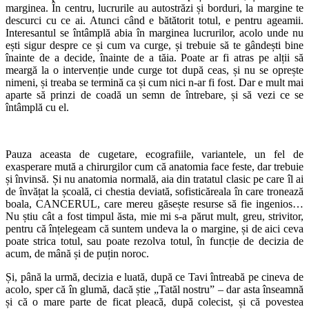
marginea. În centru, lucrurile au autostrăzi și borduri, la margine te
descurci cu ce ai. Atunci când e bătătorit totul, e pentru ageamii.
Interesantul se întâmplă abia în marginea lucrurilor, acolo unde nu
ești sigur despre ce și cum va curge, și trebuie să te gândești bine
înainte de a decide, înainte de a tăia. Poate ar fi atras pe alții să
meargă la o intervenție unde curge tot după ceas, și nu se oprește
nimeni, și treaba se termină ca și cum nici n-ar fi fost. Dar e mult mai
aparte să prinzi de coadă un semn de întrebare, și să vezi ce se
întâmplă cu el.
Pauza aceasta de cugetare, ecografiile, variantele, un fel de
exasperare mută a chirurgilor cum că anatomia face feste, dar trebuie
și învinsă. Și nu anatomia normală, aia din tratatul clasic pe care îl ai
de învățat la școală, ci chestia deviată, sofisticăreala în care tronează
boala, CANCERUL, care mereu găsește resurse să fie ingenios…
Nu știu cât a fost timpul ăsta, mie mi s-a părut mult, greu, strivitor,
pentru că înțelegeam că suntem undeva la o margine, și de aici ceva
poate strica totul, sau poate rezolva totul, în funcție de decizia de
acum, de mână și de puțin noroc.
Și, până la urmă, decizia e luată, după ce Tavi întreabă pe cineva de
acolo, sper că în glumă, dacă știe „Tatăl nostru” – dar asta înseamnă
și că o mare parte de ficat pleacă, după colecist, și că povestea