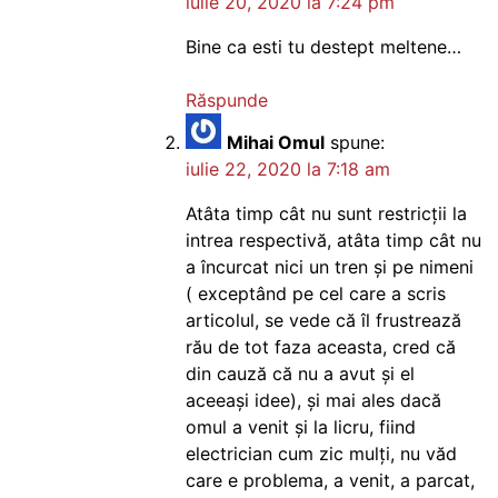
iulie 20, 2020 la 7:24 pm
Bine ca esti tu destept meltene…
Răspunde
Mihai Omul
spune:
iulie 22, 2020 la 7:18 am
Atâta timp cât nu sunt restricții la
intrea respectivă, atâta timp cât nu
a încurcat nici un tren și pe nimeni
( exceptând pe cel care a scris
articolul, se vede că îl frustrează
rău de tot faza aceasta, cred că
din cauză că nu a avut și el
aceeași idee), și mai ales dacă
omul a venit și la licru, fiind
electrician cum zic mulți, nu văd
care e problema, a venit, a parcat,