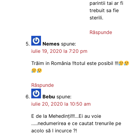
parintii tai ar fi
trebuit sa fie
sterili.
Răspunde
Nemes
spune:
iulie 19, 2020 la 7:20 pm
Trăim in România !!totul este posibil !!!
Răspunde
Bebu
spune:
iulie 20, 2020 la 10:50 am
E de la Mehedinți!!!…Ei au voie
…..nedumerirea e ce cautat trenurile pe
acolo să l incurce ?!