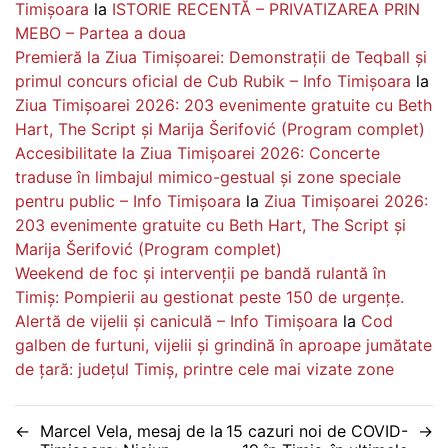
Timișoara
la
ISTORIE RECENTĂ – PRIVATIZAREA PRIN
MEBO – Partea a doua
Premieră la Ziua Timișoarei: Demonstrații de Teqball și
primul concurs oficial de Cub Rubik – Info Timișoara
la
Ziua Timișoarei 2026: 203 evenimente gratuite cu Beth
Hart, The Script și Marija Šerifović (Program complet)
Accesibilitate la Ziua Timișoarei 2026: Concerte
traduse în limbajul mimico-gestual și zone speciale
pentru public – Info Timișoara
la
Ziua Timișoarei 2026:
203 evenimente gratuite cu Beth Hart, The Script și
Marija Šerifović (Program complet)
Weekend de foc și intervenții pe bandă rulantă în
Timiș: Pompierii au gestionat peste 150 de urgențe.
Alertă de vijelii și caniculă – Info Timișoara
la
Cod
galben de furtuni, vijelii și grindină în aproape jumătate
de țară: județul Timiș, printre cele mai vizate zone
Navigare
Marcel Vela, mesaj de la
15 cazuri noi de COVID-