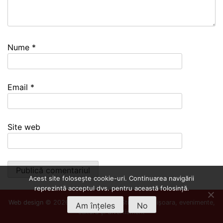
Nume
*
Email
*
Site web
Acest site folosește cookie-uri. Continuarea navigării
reprezintă acceptul dvs. pentru această folosință.
Web design
© 2026
Info Timișoara
- Știri din Timișoara, evenimente,
Am înțeles
No
cultură și divertisment