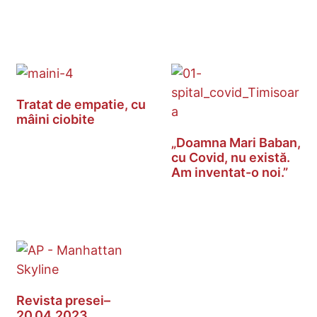
Tratat de empatie, cu
mâini ciobite
„Doamna Mari Baban,
cu Covid, nu există.
Am inventat-o noi.”
Revista presei–
20.04.2023