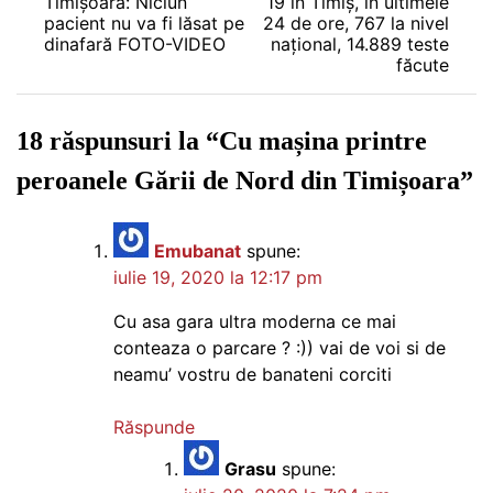
Timișoara: Niciun
19 în Timiș, în ultimele
în
pacient nu va fi lăsat pe
24 de ore, 767 la nivel
dinafară FOTO-VIDEO
național, 14.889 teste
articole
făcute
18 răspunsuri la “
Cu mașina printre
peroanele Gării de Nord din Timișoara
”
Emubanat
spune:
iulie 19, 2020 la 12:17 pm
Cu asa gara ultra moderna ce mai
conteaza o parcare ? :)) vai de voi si de
neamu’ vostru de banateni corciti
Răspunde
Grasu
spune: