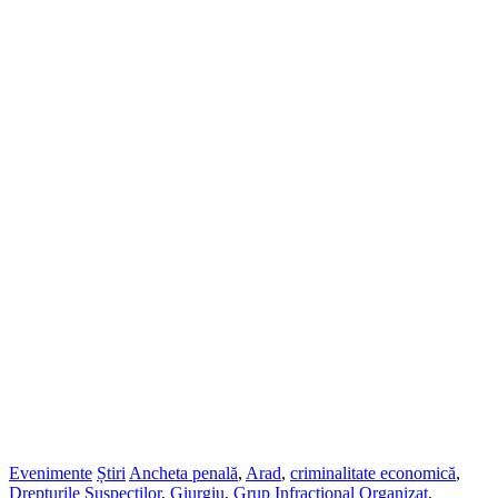
Evenimente
Știri
Ancheta penală
,
Arad
,
criminalitate economică
,
Drepturile Suspecților
,
Giurgiu
,
Grup Infracțional Organizat
,