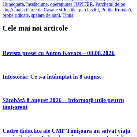
Hunedoara
,
înșelăciune
,
operațiunea JUPITER
,
Parchetul de pe
lângă Înalta Curte de Casație și Justiție
,
percheziții
,
Poliția Română
,
probe ridicate
,
spălare de bani
,
Timiș
Cele mai noi articole
Revista presei cu Anton Kovacs – 08.08.2026
Infostoria: Ce s-a întâmplat în 8 august
Sâmbătă 8 august 2026 – Informații utile pentru
timișoreni
Cadre didactice ale UMF Timișoara au salvat viața