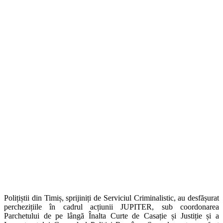
Polițiștii din Timiș, sprijiniți de Serviciul Criminalistic, au desfășurat
perchezițiile în cadrul acțiunii JUPITER, sub coordonarea
Parchetului de pe lângă Înalta Curte de Casație și Justiție și a