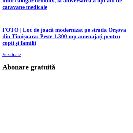
unui călugăr ortodox, la aniversarea a opt ani de
caravane medicale
FOTO | Loc de joacă modernizat pe strada Orșova
din Timișoara: Peste 1.300 mp amenajați pentru
copii și familii
Vezi toate
Abonare gratuită