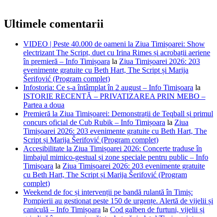
Ultimele comentarii
VIDEO | Peste 40.000 de oameni la Ziua Timișoarei: Show
electrizant The Script, duet cu Irina Rimes și acrobații aeriene
în premieră – Info Timișoara
la
Ziua Timișoarei 2026: 203
evenimente gratuite cu Beth Hart, The Script și Marija
Šerifović (Program complet)
Infostoria: Ce s-a întâmplat în 2 august – Info Timișoara
la
ISTORIE RECENTĂ – PRIVATIZAREA PRIN MEBO –
Partea a doua
Premieră la Ziua Timișoarei: Demonstrații de Teqball și primul
concurs oficial de Cub Rubik – Info Timișoara
la
Ziua
Timișoarei 2026: 203 evenimente gratuite cu Beth Hart, The
Script și Marija Šerifović (Program complet)
Accesibilitate la Ziua Timișoarei 2026: Concerte traduse în
limbajul mimico-gestual și zone speciale pentru public – Info
Timișoara
la
Ziua Timișoarei 2026: 203 evenimente gratuite
cu Beth Hart, The Script și Marija Šerifović (Program
complet)
Weekend de foc și intervenții pe bandă rulantă în Timiș:
Pompierii au gestionat peste 150 de urgențe. Alertă de vijelii și
caniculă – Info Timișoara
la
Cod galben de furtuni, vijelii și