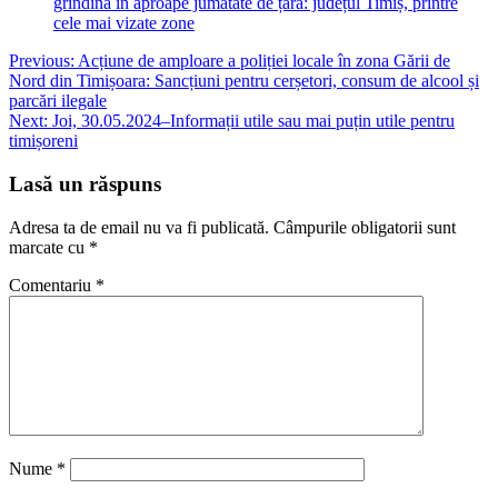
grindină în aproape jumătate de țară: județul Timiș, printre
cele mai vizate zone
Navigare
Previous:
Acțiune de amploare a poliției locale în zona Gării de
Nord din Timișoara: Sancțiuni pentru cerșetori, consum de alcool și
în
parcări ilegale
articole
Next:
Joi, 30.05.2024–Informații utile sau mai puțin utile pentru
timișoreni
Lasă un răspuns
Adresa ta de email nu va fi publicată.
Câmpurile obligatorii sunt
marcate cu
*
Comentariu
*
Nume
*