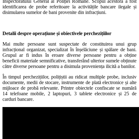
Inspectoratului General al Poliției Române. Scopul acestora a fost
identificarea de probe referitoare la activitățile bancare ilegale și
disimularea sumelor de bani provenite din infracțiuni.
Detalii despre operațiune și obiectivele perchezițiilor
Mai multe persoane sunt suspectate de constituirea unui grup
infracțional organizat, specializat în înșelăciune și spălare de bani.
Grupul ar fi indus în eroare diverse persoane pentru a obține
beneficii materiale semnificative, transferând ulterior sumele obținute
către diverse persoane pentru a disimula proveniența ilicită a banilor.
În timpul perchezițiilor, polițiștii au ridicat multiple probe, inclusiv
documente, medii de stocare, instrumente de plată electronice și alte
mijloace de probă relevante. Printre obiectele confiscate se numără
14 telefoane mobile, 2 laptopuri, 3 tablete electronice și 25 de
carduri bancare.