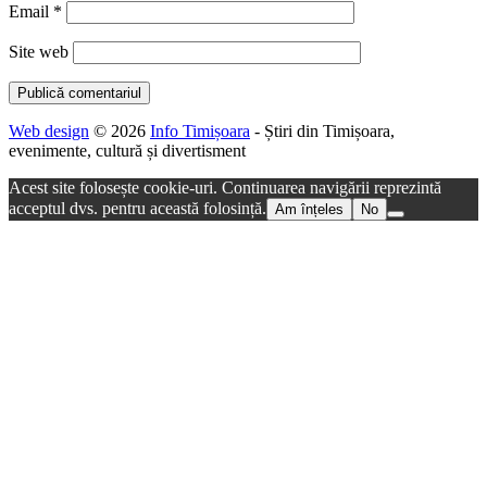
Email
*
Site web
Web design
© 2026
Info Timișoara
- Știri din Timișoara,
evenimente, cultură și divertisment
Acest site folosește cookie-uri. Continuarea navigării reprezintă
acceptul dvs. pentru această folosință.
Am înțeles
No