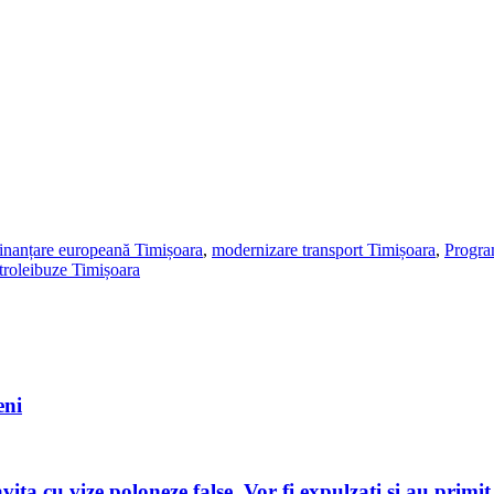
finanțare europeană Timișoara
,
modernizare transport Timișoara
,
Progra
troleibuze Timișoara
eni
ița cu vize poloneze false. Vor fi expulzați și au primit