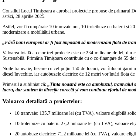
Consiliul Local Timișoara a aprobat proiectele propuse de primarul Dom
astăzi, 28 aprilie 2025.
Astfel, vor fi cumpărate 10 tramvaie noi, 10 troleibuze cu baterii și 20
modernizare a mobilității urbane.
„Fără bani europeni ar fi fost imposibil să modernizăm flota de tran
Valoarea totală a celor trei proiecte este de 234 milioane de lei, 
Sustenabilă. Primăria Timișoara contribuie cu o co-finanțare de 55 de 
Noile tramvaie, fiecare cu cel puțin 150 de locuri, vor înlocui garnitu
diesel învechite, iar autobuzele electrice de 12 metri vor întări flota d
Primarul a subliniat că:
„Ținta noastră este ca autobuzul, tramvaiul s
lucru, dar suntem în direcția corectă și vom continua efortul de mod
Valoarea detaliată a proiectelor:
10 tramvaie: 135,7 milioane lei (cu TVA), valoare eligibilă solic
10 troleibuze cu baterii: 27,2 milioane lei (cu TVA), valoare elig
20 autobuze electrice: 71,2 milioane lei (cu TVA), valoare eligibi