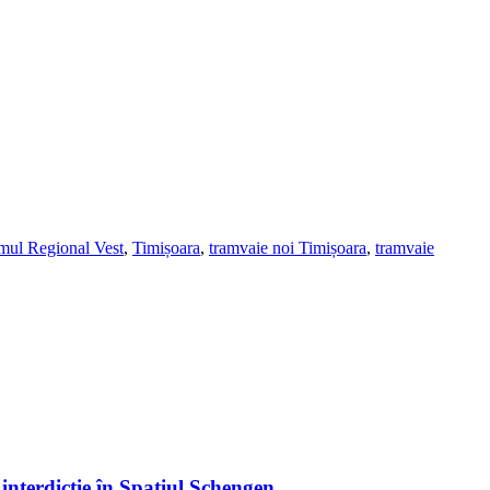
mul Regional Vest
,
Timișoara
,
tramvaie noi Timișoara
,
tramvaie
 interdicție în Spațiul Schengen