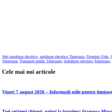
Știri
autobuze electrice
,
autobuze electrice Timișoara
,
Dominic Fritz
,
Timișoara
,
Transport public Timișoara
,
troleibuze electrice Timișoara
,
Cele mai noi articole
Vineri 7 august 2026 – Informații utile pentru timișor
Trei cetățeni chinezi, prinși la frontiera Stamora-Morav