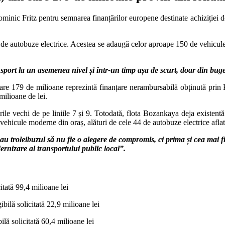
inic Fritz pentru semnarea finanțărilor europene destinate achiziției de
 de autobuze electrice. Acestea se adaugă celor aproape 150 de vehicule d
sport la un asemenea nivel și într-un timp așa de scurt, doar din buge
din care 179 de milioane reprezintă finanțare nerambursabilă obținută 
milioane de lei.
rile vechi de pe liniile 7 și 9. Totodată, flota Bozankaya deja existent
e vehicule moderne din oraș, alături de cele 44 de autobuze electrice aflate
au troleibuzul să nu fie o alegere de compromis, ci prima și cea mai f
ernizare al transportului public local”.
itată 99,4 milioane lei
ibilă solicitată 22,9 milioane lei
lă solicitată 60,4 milioane lei