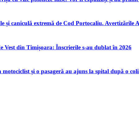
țiale și caniculă extremă de Cod Portocaliu. Avertizăril
 Vest din Timișoara: Înscrierile s-au dublat în 2026
motociclist și o pasageră au ajuns la spital după o coli