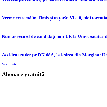
Vreme extremă în Timiș și în țară: Vijelii, ploi toren
Număr record de candidați non-UE la Universitatea de
Accident rutier pe DN 68A, la ieșirea din Margina: Un 
Vezi toate
Abonare gratuită