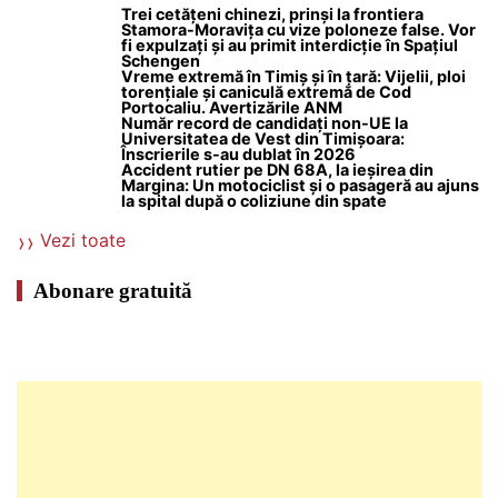
Trei cetățeni chinezi, prinși la frontiera
Stamora-Moravița cu vize poloneze false. Vor
fi expulzați și au primit interdicție în Spațiul
Schengen
Vreme extremă în Timiș și în țară: Vijelii, ploi
torențiale și caniculă extremă de Cod
Portocaliu. Avertizările ANM
Număr record de candidați non-UE la
Universitatea de Vest din Timișoara:
Înscrierile s-au dublat în 2026
Accident rutier pe DN 68A, la ieșirea din
Margina: Un motociclist și o pasageră au ajuns
la spital după o coliziune din spate
Vezi toate
Abonare gratuită