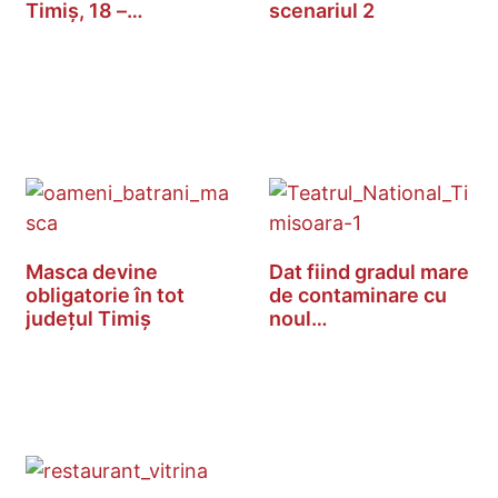
Timiș, 18 –…
scenariul 2
Masca devine
Dat fiind gradul mare
obligatorie în tot
de contaminare cu
județul Timiș
noul…