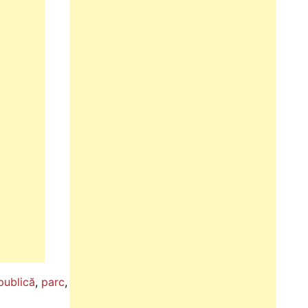
publică
,
parc
,