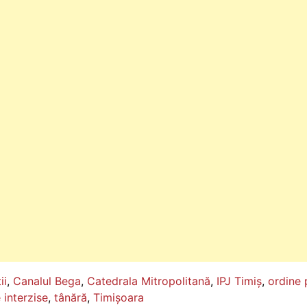
ii
,
Canalul Bega
,
Catedrala Mitropolitană
,
IPJ Timiș
,
ordine 
 interzise
,
tânără
,
Timișoara