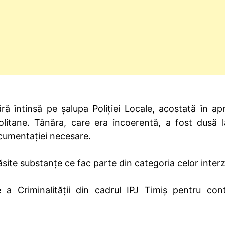
nără întinsă pe șalupa Poliției Locale, acostată în ap
olitane. Tânăra, care era incoerentă, a fost dusă l
 documentației necesare.
găsite substanțe ce fac parte din categoria celor interz
a Criminalității din cadrul IPJ Timiș pentru con