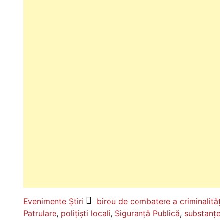
Evenimente
Știri
birou de combatere a criminalităț
Patrulare
,
polițiști locali
,
Siguranță Publică
,
substanțe