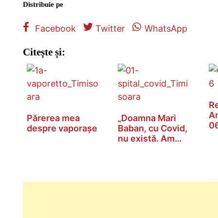
Distribuie pe
Facebook
Twitter
WhatsApp
Citește și:
Re
An
Părerea mea
„Doamna Mari
0
despre vaporașe
Baban, cu Covid,
nu există. Am
inventat-o noi.”