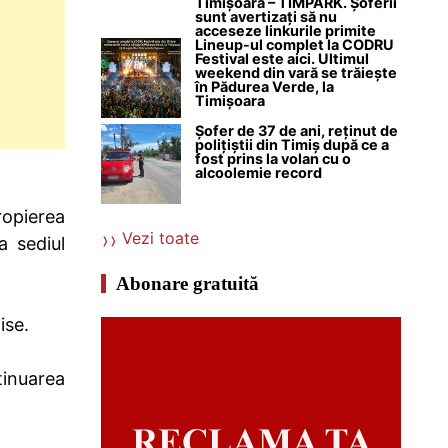
Timișoara – TIMPARK. Șoferii
sunt avertizați să nu
acceseze linkurile primite
Lineup-ul complet la CODRU
Festival este aici. Ultimul
weekend din vară se trăiește
în Pădurea Verde, la
Timișoara
Șofer de 37 de ani, reținut de
polițiștii din Timiș după ce a
fost prins la volan cu o
alcoolemie record
ropierea
Vezi toate
a sediul
Abonare gratuită
ise.
tinuarea