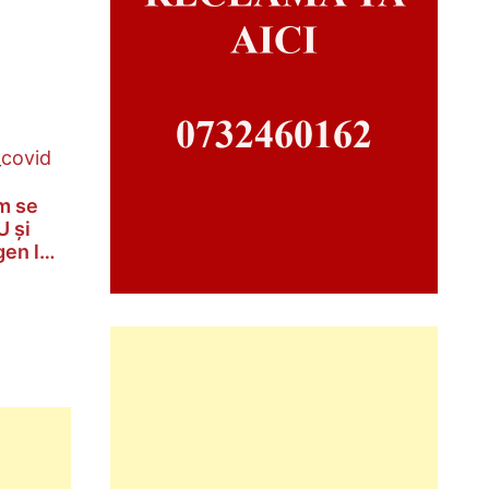
m se
U și
gen la