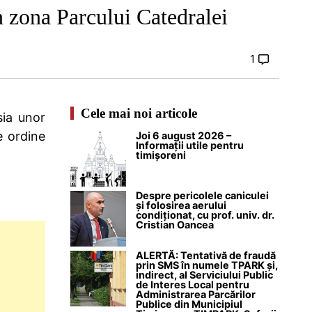
în zona Parcului Catedralei
1
Cele mai noi articole
sia unor
e ordine
Joi 6 august 2026 –
Informații utile pentru
timișoreni
Despre pericolele caniculei
și folosirea aerului
condiționat, cu prof. univ. dr.
Cristian Oancea
ALERTĂ: Tentativă de fraudă
prin SMS în numele TPARK și,
indirect, al Serviciului Public
de Interes Local pentru
Administrarea Parcărilor
Publice din Municipiul