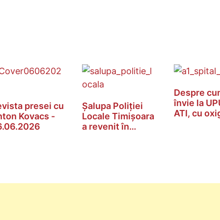
Despre cu
învie la UP
vista presei cu
Șalupa Poliției
ATI, cu oxi
ton Kovacs -
Locale Timișoara
năsuc
6.06.2026
a revenit în…