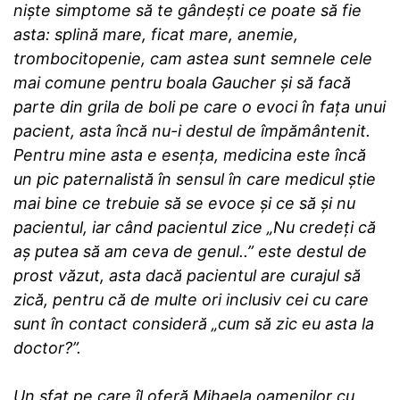
niște simptome să te gândești ce poate să fie
asta: splină mare, ficat mare, anemie,
trombocitopenie, cam astea sunt semnele cele
mai comune pentru boala Gaucher și să facă
parte din grila de boli pe care o evoci în fața unui
pacient, asta încă nu-i destul de împământenit.
Pentru mine asta e esența, medicina este încă
un pic paternalistă în sensul în care medicul știe
mai bine ce trebuie să se evoce și ce să și nu
pacientul, iar când pacientul zice „Nu credeți că
aș putea să am ceva de genul..” este destul de
prost văzut, asta dacă pacientul are curajul să
zică, pentru că de multe ori inclusiv cei cu care
sunt în contact consideră „cum să zic eu asta la
doctor?”.
Un sfat pe care îl oferă Mihaela oamenilor cu