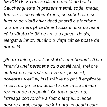
SE POATE. Ea nu s-a lăsat definită de boala
Gaucher și este în prezent mamă, soție, medic,
femeie, și nu în ultimul rând, un suflet care se
bucură de viață chiar dacă poartă o afecțiune
rară pe umeri, plină de entuziasm mi-a povestit
că la vârsta de 38 de ani s-a apucat de ski,
alergat și înnot, ducând o viață cât se poate de
normală.
„Pentru mine, a fost destul de emoționant să iau
interviu unei persoane cu o boală rară, trei ore
au fost de ajuns să-mi rezume, pe scurt,
povestea vieții ei, însă trăirile nu pot fi explicate
în cuvinte și nici pe departe transmise într-un
rezumat de trei pagini. Cu toate acestea,
întreaga convorbire a fost o lecție…o lecție
despre curaj, curajul de înfrunta un destin care