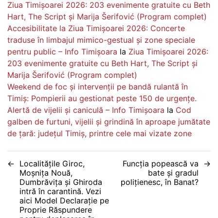
Ziua Timișoarei 2026: 203 evenimente gratuite cu Beth
Hart, The Script și Marija Šerifović (Program complet)
Accesibilitate la Ziua Timișoarei 2026: Concerte
traduse în limbajul mimico-gestual și zone speciale
pentru public – Info Timișoara
la
Ziua Timișoarei 2026:
203 evenimente gratuite cu Beth Hart, The Script și
Marija Šerifović (Program complet)
Weekend de foc și intervenții pe bandă rulantă în
Timiș: Pompierii au gestionat peste 150 de urgențe.
Alertă de vijelii și caniculă – Info Timișoara
la
Cod
galben de furtuni, vijelii și grindină în aproape jumătate
de țară: județul Timiș, printre cele mai vizate zone
Navigare
Localitățile Giroc,
Funcția popească va
Moșnița Nouă,
bate și gradul
în
Dumbrăvița și Ghiroda
polițienesc, în Banat?
intră în carantină. Vezi
articole
aici Model Declarație pe
Proprie Răspundere