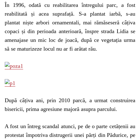
În 1996, odată cu reabilitarea întregului parc, a fost
reabilitată și acea suprafață. S-a plantat iarbă, s-au
plantat niște arbori ornamentali, mai rămăseseră câțiva
copaci și din perioada anterioară, înspre strada Lidia se
amenajase un mic loc de joacă, după ce vegetația urma
să se maturizeze locul nu ar fi arătat rău.
După câțiva ani, prin 2010 parcă, a urmat construirea
bisericii, prima agresiune majoră asupra parcului.
A fost un întreg scandal atunci, pe de o parte cetățenii au
protestat împotriva distrugerii unei părți din Pădurice, pe