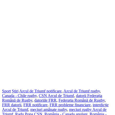
Sport
Știri
Arcul de Triumf notificare
,
Arcul de Triumf rugby
,
Canada - Chile rugby
,
CSN Arcul de Triumf
,
datorii Federația
Română de Rugby
,
datoriile FRR
,
Federația Română de Rugby
,
FRR datorii
,
FRR notificare
,
FRR probleme financiare
,
interdicție
Arcul de Triumf
,
meciuri amânate rugby
,
meciuri rugby Arcul de
Triumf
,
Radu Popa CSN
,
România - Canada anulare
,
România -