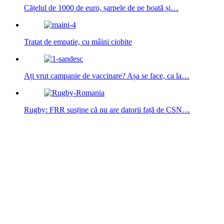
Cățelul de 1000 de euro, șarpele de pe boată și…
Tratat de empatie, cu mâini ciobite
Ați vrut campanie de vaccinare? Așa se face, ca la…
Rugby: FRR susține că nu are datorii față de CSN…