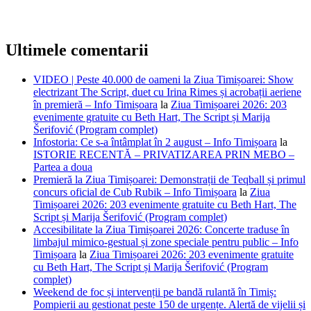
Ultimele comentarii
VIDEO | Peste 40.000 de oameni la Ziua Timișoarei: Show
electrizant The Script, duet cu Irina Rimes și acrobații aeriene
în premieră – Info Timișoara
la
Ziua Timișoarei 2026: 203
evenimente gratuite cu Beth Hart, The Script și Marija
Šerifović (Program complet)
Infostoria: Ce s-a întâmplat în 2 august – Info Timișoara
la
ISTORIE RECENTĂ – PRIVATIZAREA PRIN MEBO –
Partea a doua
Premieră la Ziua Timișoarei: Demonstrații de Teqball și primul
concurs oficial de Cub Rubik – Info Timișoara
la
Ziua
Timișoarei 2026: 203 evenimente gratuite cu Beth Hart, The
Script și Marija Šerifović (Program complet)
Accesibilitate la Ziua Timișoarei 2026: Concerte traduse în
limbajul mimico-gestual și zone speciale pentru public – Info
Timișoara
la
Ziua Timișoarei 2026: 203 evenimente gratuite
cu Beth Hart, The Script și Marija Šerifović (Program
complet)
Weekend de foc și intervenții pe bandă rulantă în Timiș:
Pompierii au gestionat peste 150 de urgențe. Alertă de vijelii și