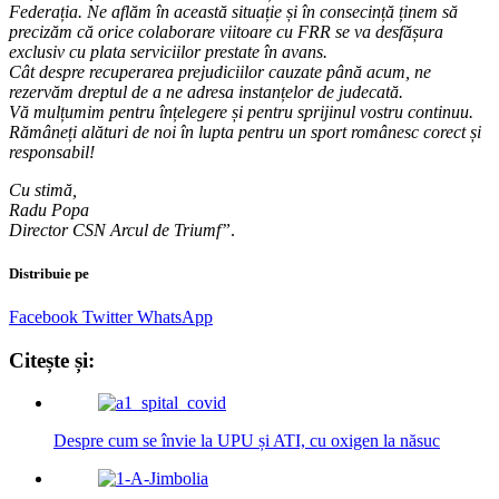
Federația. Ne aflăm în această situație și în consecință ținem să
precizăm că orice colaborare viitoare cu FRR se va desfășura
exclusiv cu plata serviciilor prestate în avans.
Cât despre recuperarea prejudiciilor cauzate până acum, ne
rezervăm dreptul de a ne adresa instanțelor de judecată.
Vă mulțumim pentru înțelegere și pentru sprijinul vostru continuu.
Rămâneți alături de noi în lupta pentru un sport românesc corect și
responsabil!
Cu stimă,
Radu Popa
Director CSN Arcul de Triumf”
.
Distribuie pe
Facebook
Twitter
WhatsApp
Citește și:
Despre cum se învie la UPU și ATI, cu oxigen la năsuc