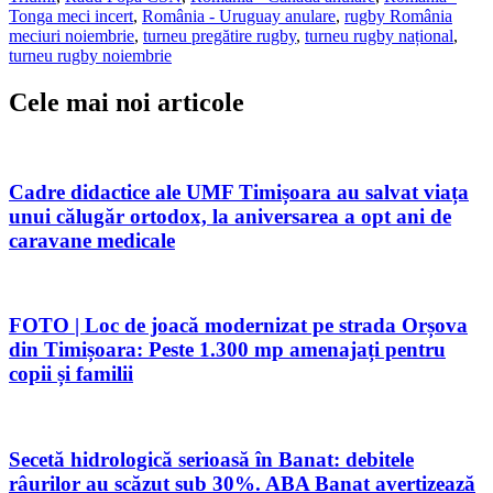
Tonga meci incert
,
România - Uruguay anulare
,
rugby România
meciuri noiembrie
,
turneu pregătire rugby
,
turneu rugby național
,
turneu rugby noiembrie
Cele mai noi articole
Cadre didactice ale UMF Timișoara au salvat viața
unui călugăr ortodox, la aniversarea a opt ani de
caravane medicale
FOTO | Loc de joacă modernizat pe strada Orșova
din Timișoara: Peste 1.300 mp amenajați pentru
copii și familii
Secetă hidrologică serioasă în Banat: debitele
râurilor au scăzut sub 30%. ABA Banat avertizează