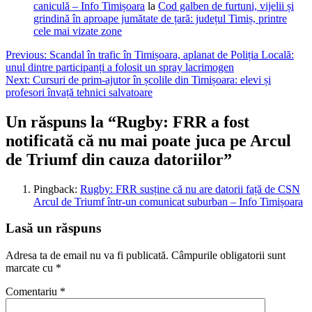
caniculă – Info Timișoara
la
Cod galben de furtuni, vijelii și
grindină în aproape jumătate de țară: județul Timiș, printre
cele mai vizate zone
Navigare
Previous:
Scandal în trafic în Timișoara, aplanat de Poliția Locală:
unul dintre participanți a folosit un spray lacrimogen
în
Next:
Cursuri de prim-ajutor în școlile din Timișoara: elevi și
articole
profesori învață tehnici salvatoare
Un răspuns la “
Rugby: FRR a fost
notificată că nu mai poate juca pe Arcul
de Triumf din cauza datoriilor
”
Pingback:
Rugby: FRR susține că nu are datorii față de CSN
Arcul de Triumf într-un comunicat suburban – Info Timișoara
Lasă un răspuns
Adresa ta de email nu va fi publicată.
Câmpurile obligatorii sunt
marcate cu
*
Comentariu
*