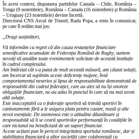
În acest context, disputarea partidelor Canada – Chile, România –
Tonga (9 noiembrie), România – Canada (16 noiembrie) și România
– Uruguay (23 noiembrie) devine încertă.
Directorul CNS Arcul de Triumf, Radu Popa, a emis în comunicat,
pe care îl redăm mai jos:
„Dragi susținători,
Vă informăm cu regret că din cauza restanțelor financiare
semnificative acumulate de Federația Română de Rugby, suntem
nevoiți să anulăm toate evenimentele solicitate de această instituție
în cadrul complexului.
Am întârziat cât s-a putut de mult această măsură, am căutat soluții,
am încercat să suplinim aceste deficiențe majore, însă
comportamentul neserios și lipsa de responsabilitate demonstrată de
responsabilii din cadrul federației, care au ales să nu își onoreze
obligațiile financiare, ne-au adus în punctul în care să nu mai avem
altă soluție.
Este inacceptabil ca o federație sportivă să trimită sportivi în
cantonamente fără a le asigura plata pentru cazare, masă și alte
nevoi esențiale. De asemenea este o atitudine dăunătoare și
iresponsabilă să li se ceară sportivilor performanță în condițiile în
care niciunul nu beneficiază de un suport financiar.
Aceste acțiuni pun în pericol integritatea sportului românesc, dar și
stabilitatea financiară a altor societăți care colaborează cu