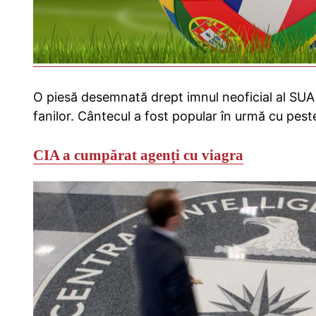
O piesă desemnată drept imnul neoficial al SUA
fanilor. Cântecul a fost popular în urmă cu pest
CIA a cumpărat agenți cu viagra