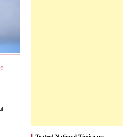
e
ul
Teatrul Național Timișoara