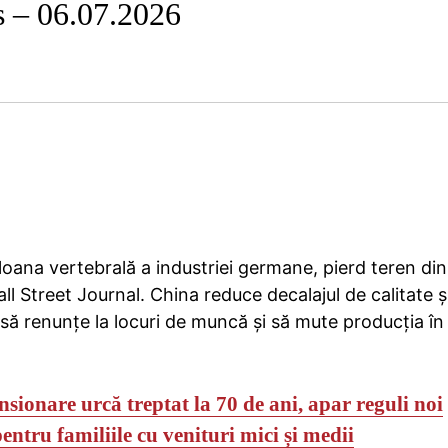
s – 06.07.2026
loana vertebrală a industriei germane, pierd teren di
l Street Journal. China reduce decalajul de calitate ș
ă renunțe la locuri de muncă și să mute producția în
sionare urcă treptat la 70 de ani, apar reguli noi
ntru familiile cu venituri mici și medii