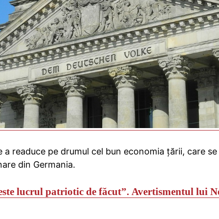
a readuce pe drumul cel bun economia țării, care se 
rnare din Germania.
ste lucrul patriotic de făcut”.
Avertismentul lui Ne