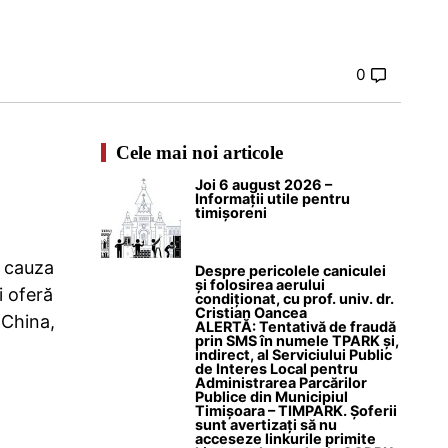
0
Cele mai noi articole
Joi 6 august 2026 –
Informații utile pentru
timișoreni
n cauza
Despre pericolele caniculei
și folosirea aerului
i oferă
condiționat, cu prof. univ. dr.
Cristian Oancea
 China,
ALERTĂ: Tentativă de fraudă
prin SMS în numele TPARK și,
indirect, al Serviciului Public
de Interes Local pentru
Administrarea Parcărilor
Publice din Municipiul
Timișoara – TIMPARK. Șoferii
sunt avertizați să nu
acceseze linkurile primite