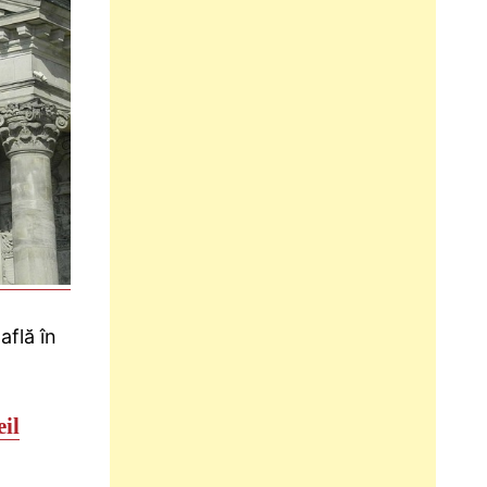
află în
il