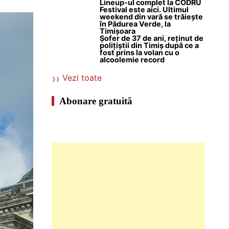
Lineup-ul complet la CODRU
Festival este aici. Ultimul
weekend din vară se trăiește
în Pădurea Verde, la
Timișoara
Șofer de 37 de ani, reținut de
polițiștii din Timiș după ce a
fost prins la volan cu o
alcoolemie record
Vezi toate
Abonare gratuită