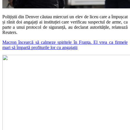
Polițiștii din Denver căutau miercuri un elev de liceu care a împușcat
și rănit doi angajați ai instituției care verificau suspectul de arme, ca
parte a unui protocol de siguranță, au declarat autoritățile, relatează
Reuters.
Macron încearcă să calmeze spiritele în Franţa. El vrea ca firmele
mari să împartă profiturile lor cu angajaţii