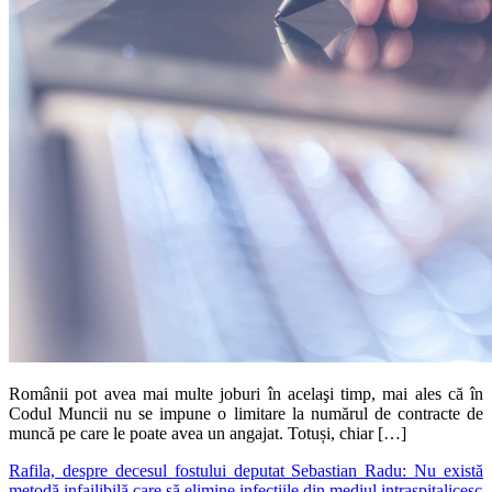
Românii pot avea mai multe joburi în acelaşi timp, mai ales că în
Codul Muncii nu se impune o limitare la numărul de contracte de
muncă pe care le poate avea un angajat. Totuși, chiar […]
Rafila, despre decesul fostului deputat Sebastian Radu: Nu există
metodă infailibilă care să elimine infecţiile din mediul intraspitalicesc