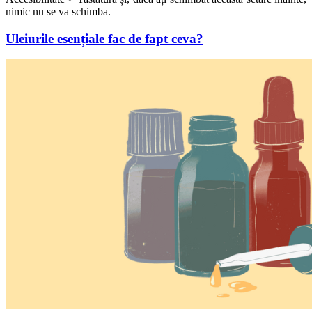
nimic nu se va schimba.
Uleiurile esențiale fac de fapt ceva?