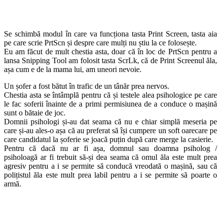
Se schimbă modul în care va funcționa tasta Print Screen, tasta aia
pe care scrie PrtScn și despre care mulți nu știu la ce folosește.
Eu am făcut de mult chestia asta, doar că în loc de PrtScn pentru a
lansa Snipping Tool am folosit tasta ScrLk, că de Print Screenul ăla,
așa cum e de la mama lui, am uneori nevoie.
Un șofer a fost bătut în trafic de un tânăr prea nervos.
Chestia asta se întâmplă pentru că și testele alea psihologice pe care
le fac soferii înainte de a primi permisiunea de a conduce o mașină
sunt o bătaie de joc.
Domnii psihologi și-au dat seama că nu e chiar simplă meseria pe
care și-au ales-o așa că au preferat să își cumpere un soft oarecare pe
care candidatul la șoferie se joacă puțin după care merge la casierie.
Pentru că dacă nu ar fi așa, domnul sau doamna psiholog /
psiholoagă ar fi trebuit să-și dea seama că omul ăla este mult prea
agresiv pentru a i se permite să conducă vreodată o mașină, sau că
polițistul ăla este mult prea labil pentru a i se permite să poarte o
armă.