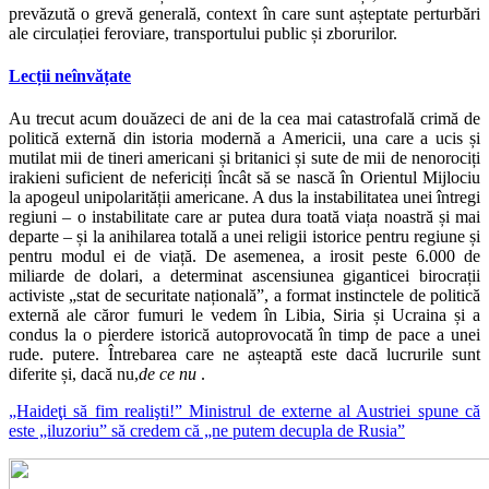
prevăzută o grevă generală, context în care sunt așteptate perturbări
ale circulației feroviare, transportului public și zborurilor.
Lecții neînvățate
Au trecut acum douăzeci de ani de la cea mai catastrofală crimă de
politică externă din istoria modernă a Americii, una care a ucis și
mutilat mii de tineri americani și britanici și sute de mii de nenorociți
irakieni suficient de nefericiți încât să se nască în Orientul Mijlociu
la apogeul unipolarității americane. A dus la instabilitatea unei întregi
regiuni – o instabilitate care ar putea dura toată viața noastră și mai
departe – și la anihilarea totală a unei religii istorice pentru regiune și
pentru modul ei de viață. De asemenea, a irosit peste 6.000 de
miliarde de dolari, a determinat ascensiunea giganticei birocrații
activiste „stat de securitate națională”, a format instinctele de politică
externă ale căror fumuri le vedem în Libia, Siria și Ucraina și a
condus la o pierdere istorică autoprovocată în timp de pace a unei
rude. putere. Întrebarea care ne așteaptă este dacă lucrurile sunt
diferite și, dacă nu,
de ce nu
.
„Haideţi să fim realişti!” Ministrul de externe al Austriei spune că
este „iluzoriu” să credem că „ne putem decupla de Rusia”