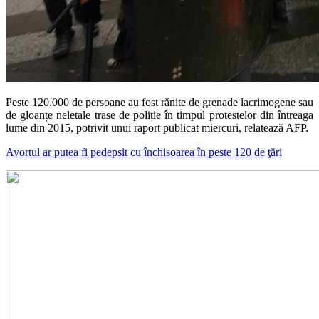
Peste 120.000 de persoane au fost rănite de grenade lacrimogene sau
de gloanțe neletale trase de poliție în timpul protestelor din întreaga
lume din 2015, potrivit unui raport publicat miercuri, relatează AFP.
Avortul ar putea fi pedepsit cu închisoarea în peste 120 de ţări