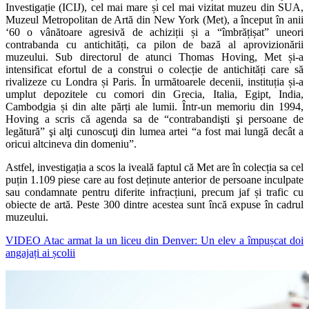
Investigație (ICIJ), cel mai mare și cel mai vizitat muzeu din SUA,
Muzeul Metropolitan de Artă din New York (Met), a început în anii
‘60 o vânătoare agresivă de achiziții și a “îmbrățișat” uneori
contrabanda cu antichități, ca pilon de bază al aprovizionării
muzeului. Sub directorul de atunci Thomas Hoving, Met și-a
intensificat efortul de a construi o colecție de antichități care să
rivalizeze cu Londra și Paris. În următoarele decenii, instituția și-a
umplut depozitele cu comori din Grecia, Italia, Egipt, India,
Cambodgia și din alte părți ale lumii. Într-un memoriu din 1994,
Hoving a scris că agenda sa de “contrabandişti şi persoane de
legătură” şi alţi cunoscuţi din lumea artei “a fost mai lungă decât a
oricui altcineva din domeniu”.
Astfel, investigația a scos la iveală faptul că Met are în colecția sa cel
puțin 1.109 piese care au fost deținute anterior de persoane inculpate
sau condamnate pentru diferite infracțiuni, precum jaf și trafic cu
obiecte de artă. Peste 300 dintre acestea sunt încă expuse în cadrul
muzeului.
VIDEO Atac armat la un liceu din Denver: Un elev a împușcat doi
angajați ai școlii