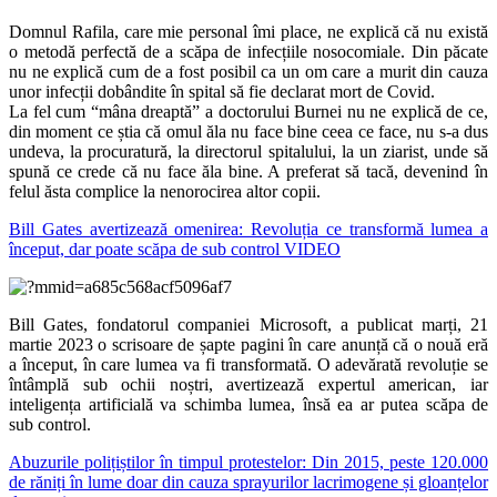
Domnul Rafila, care mie personal îmi place, ne explică că nu există
o metodă perfectă de a scăpa de infecțiile nosocomiale. Din păcate
nu ne explică cum de a fost posibil ca un om care a murit din cauza
unor infecții dobândite în spital să fie declarat mort de Covid.
La fel cum “mâna dreaptă” a doctorului Burnei nu ne explică de ce,
din moment ce știa că omul ăla nu face bine ceea ce face, nu s-a dus
undeva, la procuratură, la directorul spitalului, la un ziarist, unde să
spună ce crede că nu face ăla bine. A preferat să tacă, devenind în
felul ăsta complice la nenorocirea altor copii.
Bill Gates avertizează omenirea: Revoluția ce transformă lumea a
început, dar poate scăpa de sub control VIDEO
Bill Gates, fondatorul companiei Microsoft, a publicat marți, 21
martie 2023 o scrisoare de șapte pagini în care anunță că o nouă eră
a început, în care lumea va fi transformată. O adevărată revoluție se
întâmplă sub ochii noștri, avertizează expertul american, iar
inteligența artificială va schimba lumea, însă ea ar putea scăpa de
sub control.
Abuzurile polițiștilor în timpul protestelor: Din 2015, peste 120.000
de răniți în lume doar din cauza sprayurilor lacrimogene și gloanțelor