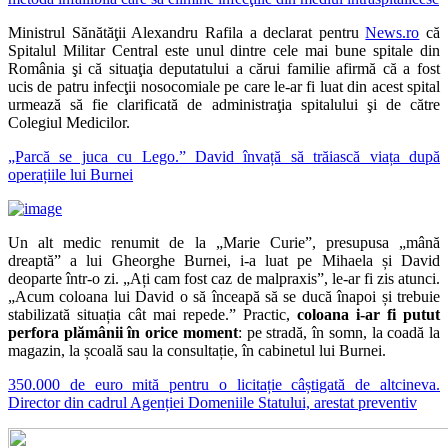
Ministrul Sănătăţii Alexandru Rafila a declarat pentru
News.ro
că
Spitalul Militar Central este unul dintre cele mai bune spitale din
România şi că situaţia deputatului a cărui familie afirmă că a fost
ucis de patru infecţii nosocomiale pe care le-ar fi luat din acest spital
urmează să fie clarificată de administraţia spitalului şi de către
Colegiul Medicilor.
„Parcă se juca cu Lego.” David învață să trăiască viața după
operațiile lui Burnei
Un alt medic renumit de la „Marie Curie”, presupusa „mână
dreaptă” a lui Gheorghe Burnei, i-a luat pe Mihaela și David
deoparte într-o zi. „Ați cam fost caz de malpraxis”, le-ar fi zis atunci.
„Acum coloana lui David o să înceapă să se ducă înapoi și trebuie
stabilizată situația cât mai repede.” Practic,
coloana i-ar fi putut
perfora plămânii în orice moment
: pe stradă, în somn, la coadă la
magazin, la școală sau la consultație, în cabinetul lui Burnei.
350.000 de euro mită pentru o licitație câștigată de altcineva.
Director din cadrul Agenției Domeniile Statului, arestat preventiv