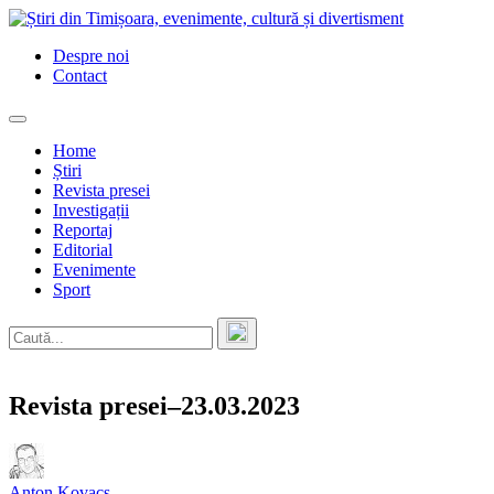
Skip
to
Despre noi
content
Contact
Home
Știri
Revista presei
Investigații
Reportaj
Editorial
Evenimente
Sport
Revista presei–23.03.2023
Anton Kovacs