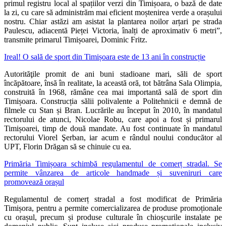
primul registru local al spațiilor verzi din Timișoara, o bază de date
la zi, cu care să administrăm mai eficient moștenirea verde a orașului
nostru. Chiar astăzi am asistat la plantarea noilor arțari pe strada
Paulescu, adiacentă Pieței Victoria, înalți de aproximativ 6 metri”,
transmite primarul Timișoarei, Dominic Fritz.
Ireal! O sală de sport din Timișoara este de 13 ani în construcție
Autorităţile promit de ani buni stadioane mari, săli de sport
încăpătoare, însă în realitate, la această oră, tot bătrâna Sala Olimpia,
construită în 1968, rămâne cea mai importantă sală de sport din
Timișoara. Construcția sălii polivalente a Politehnicii e demnă de
filmele cu Stan și Bran. Lucrările au început în 2010, în mandatul
rectorului de atunci, Nicolae Robu, care apoi a fost și primarul
Timișoarei, timp de două mandate. Au fost continuate în mandatul
rectorului Viorel Şerban, iar acum e rândul noului conducător al
UPT, Florin Drăgan să se chinuie cu ea.
Primăria Timișoara schimbă regulamentul de comerț stradal. Se
permite vânzarea de articole handmade și suveniruri care
promovează orașul
Regulamentul de comerț stradal a fost modificat de Primăria
Timișora, pentru a permite comercializarea de produse promoționale
cu orașul, precum și produse culturale în chioșcurile instalate pe