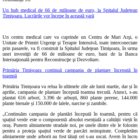
Un hub medical de 66 de milioane de euro, la Spitalul Judeţean
Timişoara. Lucrările vor începe în această vară
Un centru medical care va cuprinde un Centru de Mari Arşi, o
Unitate de Primiri Urgenţe şi Terapie Intensivă, toate interconectate
prin pasarele, va fi construit la Spitalul Judeţean Timişoara, în urma
unei investiţii de 66 de milioane de euro, bani de la Banca
Internaţională pentru Reconstrucţie şi Dezvoltare.
Primăria Timișoara continuă campania de plantare începută în
toamnă
Primăria Timișoara va relua în ultimele zile ale lunii martie, dar și în
aprilie, campania de plantare începută toamna trecută. Atunci, s-au
plantat 616 arbori, 3.396 de arbuști, 860 plante perene, 144.000
plante bienale și 150.000 de lalele, narcise și zambile.
„Continuăm campania de plantări începută în toamnă, pentru că
spațiul verde este o componentă absolut esențială a calității vieții în
oraș. Punem aliniamente stradale noi, pe unele dintre ele le folosim
pentru a proteja spațiul verde de parcări neinspirate. Completăm
aliniamente unde arborii au fost tăiați ori s-au uscat. Avem în lucru