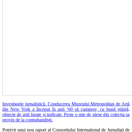
Investigație jurnalistică. Conducerea Muzeului Metropolitan de Artă
din New York a început în anii ‘60 să cumpere, cu bună știință,
obiecte de artă furate și traficate. Peste o mie de piese din colecția sa
provin de la contrabandiști.
Potrivit unui nou raport al Consorțiului Internațional de Jurnalişti de