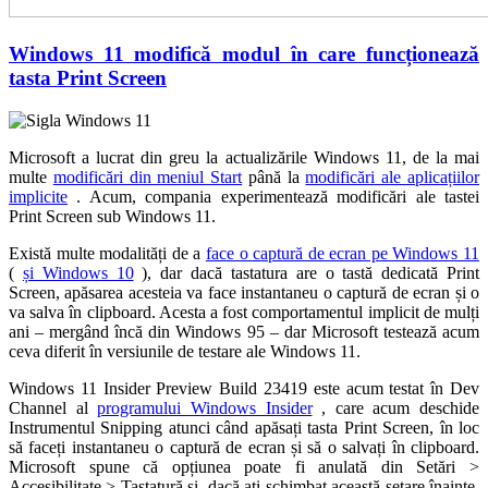
Windows 11 modifică modul în care funcționează
tasta Print Screen
Microsoft a lucrat din greu la actualizările Windows 11, de la mai
multe
modificări din meniul Start
până la
modificări ale aplicațiilor
implicite
. Acum, compania experimentează modificări ale tastei
Print Screen sub Windows 11.
Există multe modalități de a
face o captură de ecran pe Windows 11
(
și Windows 10
), dar dacă tastatura are o tastă dedicată Print
Screen, apăsarea acesteia va face instantaneu o captură de ecran și o
va salva în clipboard. Acesta a fost comportamentul implicit de mulți
ani – mergând încă din Windows 95 – dar Microsoft testează acum
ceva diferit în versiunile de testare ale Windows 11.
Windows 11 Insider Preview Build 23419 este acum testat în Dev
Channel al
programului Windows Insider
, care acum deschide
Instrumentul Snipping atunci când apăsați tasta Print Screen, în loc
să faceți instantaneu o captură de ecran și să o salvați în clipboard.
Microsoft spune că opțiunea poate fi anulată din Setări >
Accesibilitate > Tastatură și, dacă ați schimbat această setare înainte,