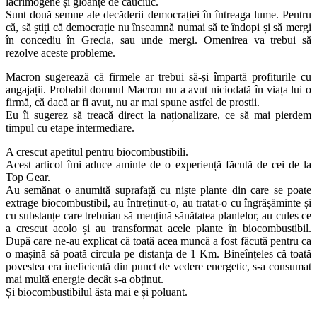
lacrimogene și gloanțe de cauciuc.
Sunt două semne ale decăderii democrației în întreaga lume. Pentru
că, să știți că democrație nu înseamnă numai să te îndopi și să mergi
în concediu în Grecia, sau unde mergi. Omenirea va trebui să
rezolve aceste probleme.
Macron sugerează că firmele ar trebui să-și împartă profiturile cu
angajații. Probabil domnul Macron nu a avut niciodată în viața lui o
firmă, că dacă ar fi avut, nu ar mai spune astfel de prostii.
Eu îi sugerez să treacă direct la naționalizare, ce să mai pierdem
timpul cu etape intermediare.
A crescut apetitul pentru biocombustibili.
Acest articol îmi aduce aminte de o experiență făcută de cei de la
Top Gear.
Au semănat o anumită suprafață cu niște plante din care se poate
extrage biocombustibil, au întreținut-o, au tratat-o cu îngrășăminte și
cu substanțe care trebuiau să mențină sănătatea plantelor, au cules ce
a crescut acolo și au transformat acele plante în biocombustibil.
După care ne-au explicat că toată acea muncă a fost făcută pentru ca
o mașină să poată circula pe distanța de 1 Km. Bineînțeles că toată
povestea era ineficientă din punct de vedere energetic, s-a consumat
mai multă energie decât s-a obținut.
Și biocombustibilul ăsta mai e și poluant.