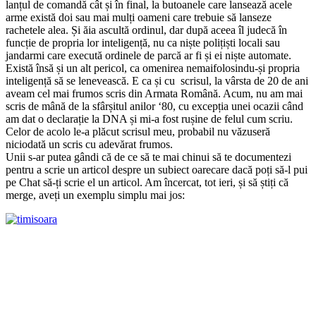
lanțul de comandă cât și în final, la butoanele care lansează acele
arme există doi sau mai mulți oameni care trebuie să lanseze
rachetele alea. Și ăia ascultă ordinul, dar după aceea îl judecă în
funcție de propria lor inteligență, nu ca niște polițiști locali sau
jandarmi care execută ordinele de parcă ar fi și ei niște automate.
Există însă și un alt pericol, ca omenirea nemaifolosindu-și propria
inteligență să se lenevească. E ca și cu scrisul, la vârsta de 20 de ani
aveam cel mai frumos scris din Armata Română. Acum, nu am mai
scris de mână de la sfârșitul anilor ‘80, cu excepția unei ocazii când
am dat o declarație la DNA și mi-a fost rușine de felul cum scriu.
Celor de acolo le-a plăcut scrisul meu, probabil nu văzuseră
niciodată un scris cu adevărat frumos.
Unii s-ar putea gândi că de ce să te mai chinui să te documentezi
pentru a scrie un articol despre un subiect oarecare dacă poți să-l pui
pe Chat să-ți scrie el un articol. Am încercat, tot ieri, și să știți că
merge, aveți un exemplu simplu mai jos: