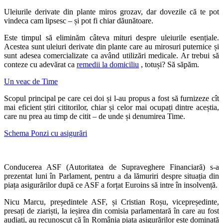
Uleiurile derivate din plante miros grozav, dar dovezile că te pot
vindeca cam lipsesc – și pot fi chiar dăunătoare.
Este timpul să eliminăm câteva mituri despre uleiurile esențiale.
Acestea sunt uleiuri derivate din plante care au mirosuri puternice și
sunt adesea comercializate ca având utilizări medicale. Ar trebui să
conteze cu adevărat ca
remedii la domiciliu
, totuși? Să săpăm.
Un veac de Time
Scopul principal pe care cei doi și l-au propus a fost să furnizeze cît
mai eficient știri cititorilor, chiar și celor mai ocupați dintre aceștia,
care nu prea au timp de citit – de unde și denumirea Time.
Schema Ponzi cu asigurări
Conducerea ASF (Autoritatea de Supraveghere Financiară) s-a
prezentat luni în Parlament, pentru a da lămuriri despre situația din
piața asigurărilor după ce ASF a forțat Euroins să intre în insolvență.
Nicu Marcu, președintele ASF, și Cristian Roșu, vicepreședinte,
presați de ziariști, la ieșirea din comisia parlamentară în care au fost
audiați, au recunoscut că în România piața asigurărilor este dominată