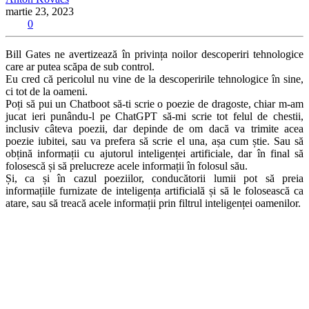
martie 23, 2023
0
Bill Gates ne avertizează în privința noilor descoperiri tehnologice
care ar putea scăpa de sub control.
Eu cred că pericolul nu vine de la descoperirile tehnologice în sine,
ci tot de la oameni.
Poți să pui un Chatboot să-ti scrie o poezie de dragoste, chiar m-am
jucat ieri punându-l pe ChatGPT să-mi scrie tot felul de chestii,
inclusiv câteva poezii, dar depinde de om dacă va trimite acea
poezie iubitei, sau va prefera să scrie el una, așa cum știe. Sau să
obțină informații cu ajutorul inteligenței artificiale, dar în final să
folosescă și să prelucreze acele informații în folosul său.
Și, ca și în cazul poeziilor, conducătorii lumii pot să preia
informațiile furnizate de inteligența artificială și să le folosească ca
atare, sau să treacă acele informații prin filtrul inteligenței oamenilor.