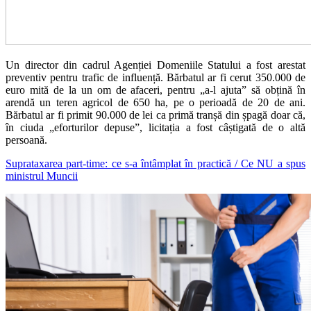
Un director din cadrul Agenției Domeniile Statului a fost arestat
preventiv pentru trafic de influență. Bărbatul ar fi cerut 350.000 de
euro mită de la un om de afaceri, pentru „a-l ajuta” să obțină în
arendă un teren agricol de 650 ha, pe o perioadă de 20 de ani.
Bărbatul ar fi primit 90.000 de lei ca primă tranșă din șpagă doar că,
în ciuda „eforturilor depuse”, licitația a fost câștigată de o altă
persoană.
Suprataxarea part-time: ce s-a întâmplat în practică / Ce NU a spus
ministrul Muncii