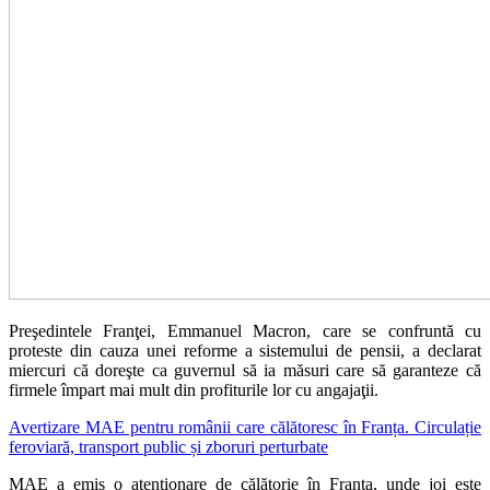
Preşedintele Franţei, Emmanuel Macron, care se confruntă cu
proteste din cauza unei reforme a sistemului de pensii, a declarat
miercuri că doreşte ca guvernul să ia măsuri care să garanteze că
firmele împart mai mult din profiturile lor cu angajaţii.
Avertizare MAE pentru românii care călătoresc în Franța. Circulație
feroviară, transport public și zboruri perturbate
MAE a emis o atenționare de călătorie în Franța, unde joi este