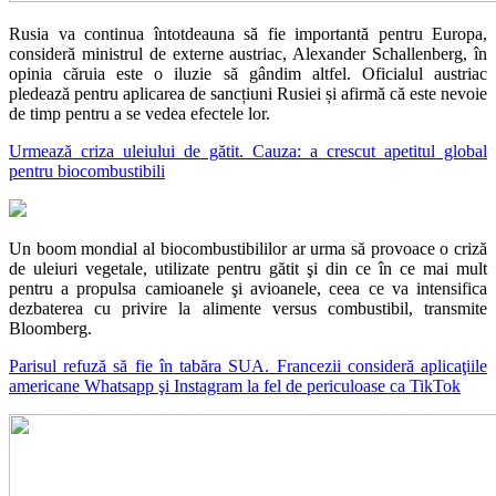
Rusia va continua întotdeauna să fie importantă pentru Europa,
consideră ministrul de externe austriac, Alexander Schallenberg, în
opinia căruia este o iluzie să gândim altfel. Oficialul austriac
pledează pentru aplicarea de sancțiuni Rusiei și afirmă că este nevoie
de timp pentru a se vedea efectele lor.
Urmează criza uleiului de gătit. Cauza: a crescut apetitul global
pentru biocombustibili
Un boom mondial al biocombustibililor ar urma să provoace o criză
de uleiuri vegetale, utilizate pentru gătit şi din ce în ce mai mult
pentru a propulsa camioanele şi avioanele, ceea ce va intensifica
dezbaterea cu privire la alimente versus combustibil, transmite
Bloomberg.
Parisul refuză să fie în tabăra SUA. Francezii consideră aplicaţiile
americane Whatsapp şi Instagram la fel de periculoase ca TikTok