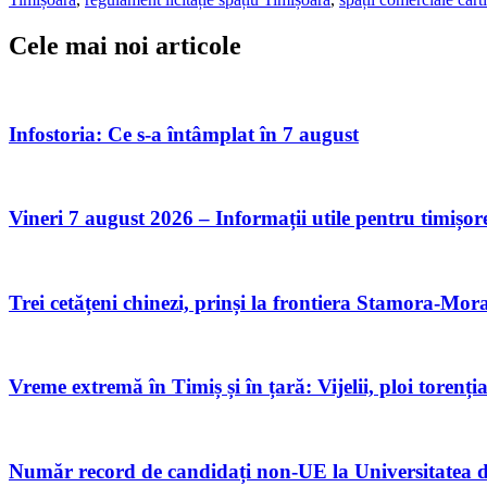
Cele mai noi articole
Infostoria: Ce s-a întâmplat în 7 august
Vineri 7 august 2026 – Informații utile pentru timișor
Trei cetățeni chinezi, prinși la frontiera Stamora-Morav
Vreme extremă în Timiș și în țară: Vijelii, ploi toren
Număr record de candidați non-UE la Universitatea de