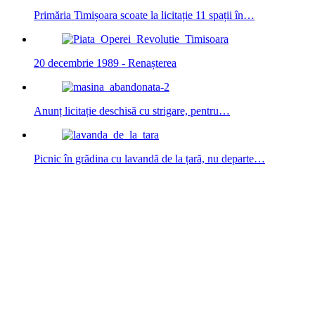
Primăria Timișoara scoate la licitație 11 spații în…
20 decembrie 1989 - Renașterea
Anunț licitație deschisă cu strigare, pentru…
Picnic în grădina cu lavandă de la țară, nu departe…