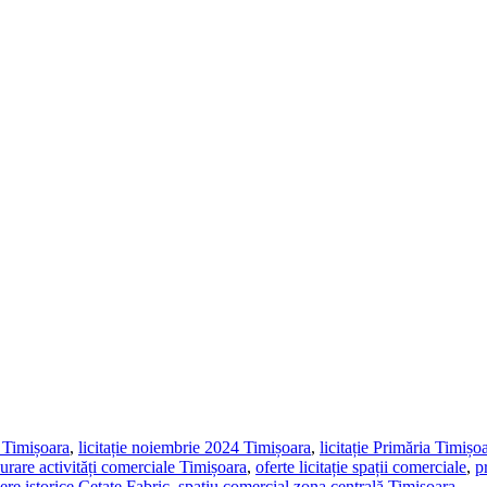
a Timișoara
,
licitație noiembrie 2024 Timișoara
,
licitație Primăria Timișo
șurare activități comerciale Timișoara
,
oferte licitație spații comerciale
,
p
iere istorice Cetate Fabric
,
spațiu comercial zona centrală Timișoara