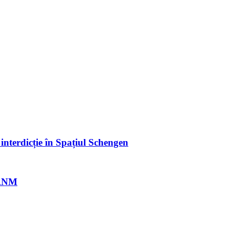
 interdicție în Spațiul Schengen
e ANM