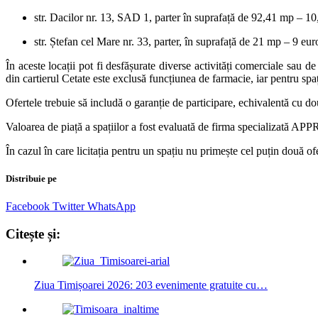
str. Dacilor nr. 13, SAD 1, parter în suprafață de 92,41 mp – 1
str. Ștefan cel Mare nr. 33, parter, în suprafață de 21 mp – 9 eu
În aceste locații pot fi desfășurate diverse activități comerciale sau 
din cartierul Cetate este exclusă funcțiunea de farmacie, iar pentru spaț
Ofertele trebuie să includă o garanție de participare, echivalentă cu do
Valoarea de piață a spațiilor a fost evaluată de firma specializată
În cazul în care licitația pentru un spațiu nu primește cel puțin două o
Distribuie pe
Facebook
Twitter
WhatsApp
Citește și:
Ziua Timișoarei 2026: 203 evenimente gratuite cu…