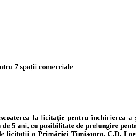
entru 7 spații comerciale
aterea la licitație pentru închirierea a ș
 de 5 ani, cu posibilitate de prelungire pen
 licitații a Primăriei Timișoara, C.D. Loga