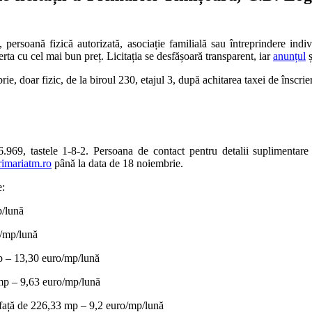
persoană fizică autorizată, asociație familială sau întreprindere indiv
ferta cu cel mai bun preț. Licitația se desfășoară transparent, iar
anunțul
ș
brie,
doar fizic,
de la biroul 230, etajul 3, după achitarea taxei de înscrie
6.969, tastele 1-8-2. Persoana de contact pentru detalii suplimentare
imariatm.ro
până la data de 18 noiembrie.
e:
p/lună
o/mp/lună
mp – 13,30 euro/mp/lună
 mp – 9,63 euro/mp/lună
afață de 226,33 mp – 9,2 euro/mp/lună