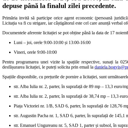
depuse până la finalul zilei precedente.
Primăria invită să participe orice agent economic (persoană juridică, 
Licitația va fi cu strigare, iar câștigătorul este cel care anunță verbal o
Documentele aferente licitației se pot obține până la data de 17 noiem
Luni – joi, orele 9:00-10:00 și 13:00-16:00
Vineri, orele 9:00-10:00
Pentru programarea unei vizite la spațiile respective, sunați la 025
desfășurarea licitației, le puteți solicita prin email la
daniela.bogyis@pr
Spațiile disponibile, cu prețurile de pornire a licitației, sunt următoarel
str. Alba Iulia nr. 2, parter, în suprafață de 89 mp – 13,3 euro/m
str. Alba Iulia nr. 2, parter, în suprafață de 38,74 mp – 13,3 eur
Piața Victoriei nr. 1/B, SAD 6, parter, în suprafață de 128,76 
str. Augustin Pacha nr. 1, SAD 6, parter, în suprafață de 145,1
str. Emanuel Ungureanu nr. 5, SAD 1, parter și subsol, în supr