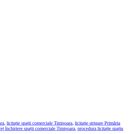
ara
,
licitație spații comerciale Timișoara
,
licitație strigare Primăria
reț închiriere spații comerciale Timișoara
,
procedura licitație spațiu