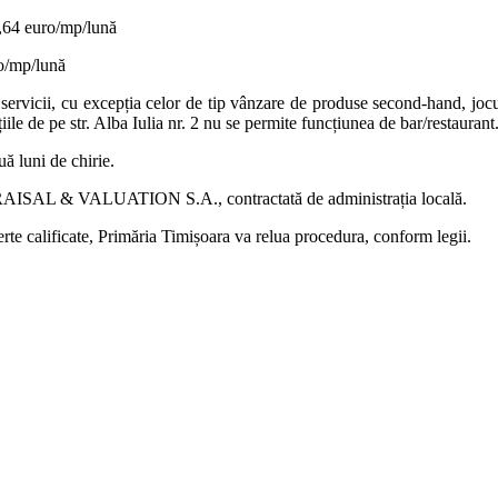
0,64 euro/mp/lună
ro/mp/lună
de servicii, cu excepția celor de tip vânzare de produse second-hand, jocu
iile de pe str. Alba Iulia nr. 2 nu se permite funcțiunea de bar/restaurant
uă luni de chirie.
 APPRAISAL & VALUATION S.A., contractată de administrația locală.
ferte calificate, Primăria Timișoara va relua procedura, conform legii.