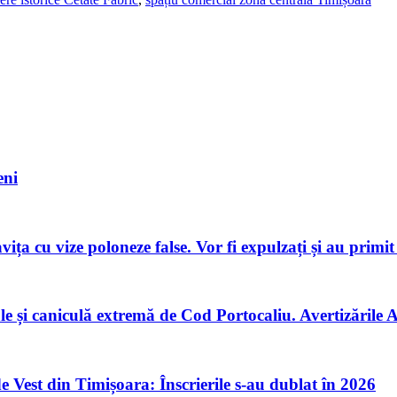
eni
ița cu vize poloneze false. Vor fi expulzați și au primit
țiale și caniculă extremă de Cod Portocaliu. Avertizăril
 Vest din Timișoara: Înscrierile s-au dublat în 2026