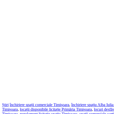
Știri
închiriere spații comerciale Timișoara
,
închiriere spațiu Alba Iuli
Timișoara
,
locații disponibile licitație Primăria Timișoara
,
locuri desfă
Timișoara
,
regulament licitație spațiu Timișoara
,
spații comerciale cart