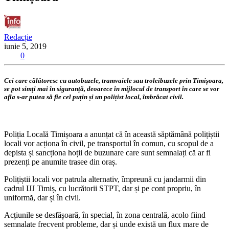
Redacție
iunie 5, 2019
0
Cei care călătoresc cu autobuzele, tramvaiele sau troleibuzele prin Timișoara,
se pot simți mai în siguranță, deoarece în mijlocul de transport în care se vor
afla s-ar putea să fie cel puțin și un polițist local, îmbrăcat civil.
Poliția Locală Timișoara a anunțat că în această săptămână polițiștii
locali vor acționa în civil, pe transportul în comun, cu scopul de a
depista și sancționa hoții de buzunare care sunt semnalați că ar fi
prezenți pe anumite trasee din oraș.
Polițiștii locali vor patrula alternativ, împreună cu jandarmii din
cadrul IJJ Timiș, cu lucrătorii STPT, dar și pe cont propriu, în
uniformă, dar și în civil.
Acțiunile se desfășoară, în special, în zona centrală, acolo fiind
semnalate frecvent probleme, dar și unde există un flux mare de