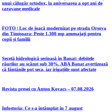
unui călugăr ortodox, la aniversarea a opt ani de
caravane medicale
FOTO | Loc de joacă modernizat pe strada Orșova
din Timișoara: Peste 1.300 mp amenajați pentru
copii și familii
Secetă hidrologică serioasă în Banat: debitele
râurilor au scăzut sub 30%. ABA Banat avertizează
că fântânile pot seca, iar irigațiile sunt afectate
Revista presei cu Anton Kovacs – 07.08.2026
Infostoria: Ce s-a întâmplat în 7 august