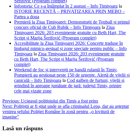
Šerifović (Program complet)
Infostoria: Ce s-a întâmplat în 2 august – Info Timișoara
la
ISTORIE RECENTĂ – PRIVATIZAREA PRIN MEBO –
Partea a doua
Premieră la Ziua Timișoarei: Demonstrații de Teqball și primul
concurs oficial de Cub Rubik – Info Timișoara
la
Ziua
Timișoarei 2026: 203 evenimente gratuite cu Beth Hart, The
Script și Marija Šerifović (Program complet)
Accesibilitate la Ziua Timișoarei 2026: Concerte traduse în
limbajul mimico-gestual și zone speciale pentru public – Info
Timișoara
la
Ziua Timișoarei 2026: 203 evenimente gratuite
cu Beth Hart, The Script și Marija Šerifović (Program
complet)
Weekend de foc și intervenții pe bandă rulantă în Timiș:
Pompierii au gestionat peste 150 de urgențe. Alertă de vijelii și
caniculă – Info Timișoara
la
Cod galben de furtuni, vijelii și
grindină în aproape jumătate de țară: județul Timiș, printre
cele mai vizate zone
Navigare
Previous:
Ucigaşul poliţistului din Timiş a fost prins
Next:
Polițiștii ar fi știut unde se afla criminalul Lepa, dar au așteptat
în
venirea șefului Poliției Române în zonă pentru „o lovitură de
articole
imagine”
Lasă un răspuns