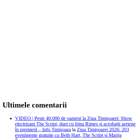
Ultimele comentarii
VIDEO | Peste 40.000 de oameni la Ziua Timișoarei: Show
electrizant The Script, duet cu Irina Rimes și acrobații aeriene
în premieră – Info Timișoara
la
Ziua Timișoarei 2026: 203
evenimente gratuite cu Beth Hart, The Script și Marija