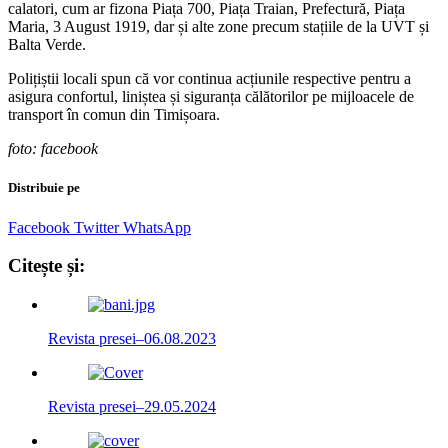
calatori, cum ar fizona Piața 700, Piața Traian, Prefectură, Piața
Maria, 3 August 1919, dar și alte zone precum stațiile de la UVT și
Balta Verde.
Polițiștii locali spun că vor continua acțiunile respective pentru a
asigura confortul, liniștea și siguranța călătorilor pe mijloacele de
transport în comun din Timișoara.
foto: facebook
Distribuie pe
Facebook
Twitter
WhatsApp
Citește și:
Revista presei–06.08.2023
Revista presei–29.05.2024