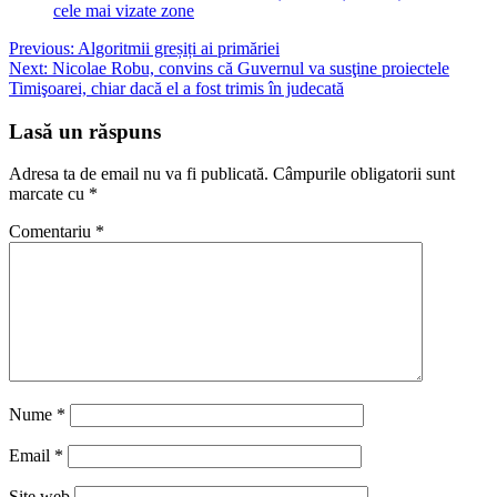
cele mai vizate zone
Navigare
Previous:
Algoritmii greșiți ai primăriei
Next:
Nicolae Robu, convins că Guvernul va susţine proiectele
în
Timişoarei, chiar dacă el a fost trimis în judecată
articole
Lasă un răspuns
Adresa ta de email nu va fi publicată.
Câmpurile obligatorii sunt
marcate cu
*
Comentariu
*
Nume
*
Email
*
Site web