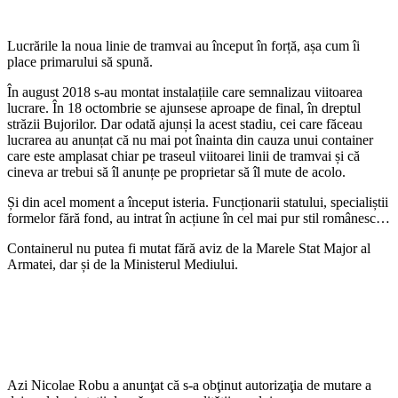
Lucrările la noua linie de tramvai au început în forță, așa cum îi
place primarului să spună.
În august 2018 s-au montat instalațiile care semnalizau viitoarea
lucrare. În 18 octombrie se ajunsese aproape de final, în dreptul
străzii Bujorilor. Dar odată ajunși la acest stadiu, cei care făceau
lucrarea au anunțat că nu mai pot înainta din cauza unui container
care este amplasat chiar pe traseul viitoarei linii de tramvai și că
cineva ar trebui să îl anunțe pe proprietar să îl mute de acolo.
Și din acel moment a început isteria. Funcționarii statului, specialiștii
formelor fără fond, au intrat în acțiune în cel mai pur stil românesc…
Containerul nu putea fi mutat fără aviz de la Marele Stat Major al
Armatei, dar și de la Ministerul Mediului.
Azi Nicolae Robu a anunţat că s-a obţinut autorizaţia de mutare a