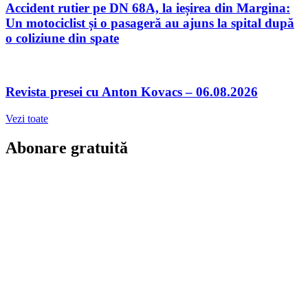
Accident rutier pe DN 68A, la ieșirea din Margina:
Un motociclist și o pasageră au ajuns la spital după
o coliziune din spate
Revista presei cu Anton Kovacs – 06.08.2026
Vezi toate
Abonare gratuită