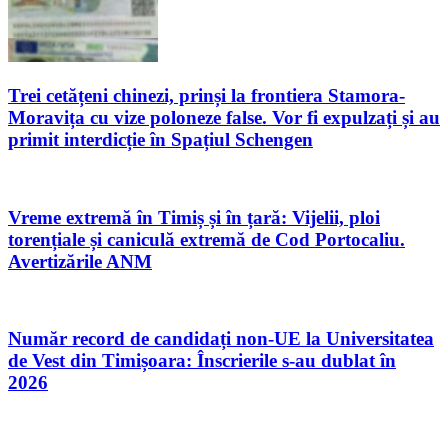
Trei cetățeni chinezi, prinși la frontiera Stamora-
Moravița cu vize poloneze false. Vor fi expulzați și au
primit interdicție în Spațiul Schengen
Vreme extremă în Timiș și în țară: Vijelii, ploi
torențiale și caniculă extremă de Cod Portocaliu.
Avertizările ANM
Număr record de candidați non-UE la Universitatea
de Vest din Timișoara: Înscrierile s-au dublat în
2026