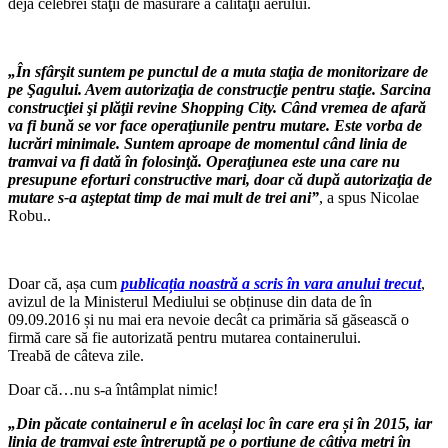
deja celebrei staţii de măsurare a calităţii aerului.
„În sfârşit suntem pe punctul de a muta staţia de monitorizare de
pe Şagului. Avem autorizaţia de construcţie pentru staţie. Sarcina
construcţiei şi plăţii revine Shopping City. Când vremea de afară
va fi bună se vor face operaţiunile pentru mutare. Este vorba de
lucrări minimale. Suntem aproape de momentul când linia de
tramvai va fi dată în folosinţă. Operaţiunea este una care nu
presupune eforturi constructive mari, doar că după autorizaţia de
mutare s-a aşteptat timp de mai mult de trei ani”
, a spus Nicolae
Robu..
Doar că, așa cum
publicația noastră a scris în vara anului trecut
,
avizul de la Ministerul Mediului se obținuse din data de în
09.09.2016 și nu mai era nevoie decât ca primăria să găsească o
firmă care să fie autorizată pentru mutarea containerului.
Treabă de câteva zile.
Doar că…nu s-a întâmplat nimic!
„Din păcate containerul e în același loc în care era și în 2015, iar
linia de tramvai este întreruptă pe o porțiune de câțiva metri în