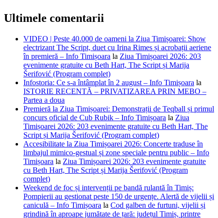
Ultimele comentarii
VIDEO | Peste 40.000 de oameni la Ziua Timișoarei: Show
electrizant The Script, duet cu Irina Rimes și acrobații aeriene
în premieră – Info Timișoara
la
Ziua Timișoarei 2026: 203
evenimente gratuite cu Beth Hart, The Script și Marija
Šerifović (Program complet)
Infostoria: Ce s-a întâmplat în 2 august – Info Timișoara
la
ISTORIE RECENTĂ – PRIVATIZAREA PRIN MEBO –
Partea a doua
Premieră la Ziua Timișoarei: Demonstrații de Teqball și primul
concurs oficial de Cub Rubik – Info Timișoara
la
Ziua
Timișoarei 2026: 203 evenimente gratuite cu Beth Hart, The
Script și Marija Šerifović (Program complet)
Accesibilitate la Ziua Timișoarei 2026: Concerte traduse în
limbajul mimico-gestual și zone speciale pentru public – Info
Timișoara
la
Ziua Timișoarei 2026: 203 evenimente gratuite
cu Beth Hart, The Script și Marija Šerifović (Program
complet)
Weekend de foc și intervenții pe bandă rulantă în Timiș:
Pompierii au gestionat peste 150 de urgențe. Alertă de vijelii și
caniculă – Info Timișoara
la
Cod galben de furtuni, vijelii și
grindină în aproape jumătate de țară: județul Timiș, printre