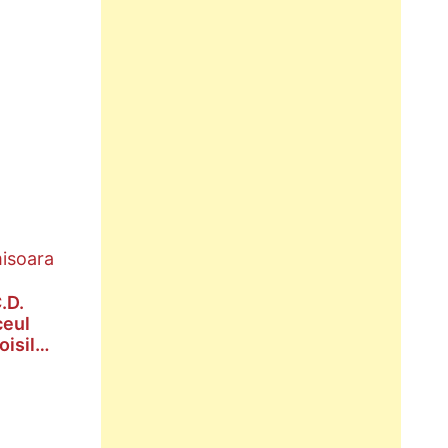
.D.
ceul
isil”