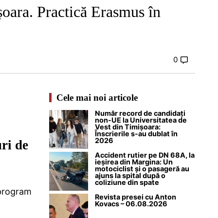
ișoara. Practică Erasmus în
0
Cele mai noi articole
Număr record de candidați
non-UE la Universitatea de
Vest din Timișoara:
Înscrierile s-au dublat în
2026
uri de
Accident rutier pe DN 68A, la
ieșirea din Margina: Un
motociclist și o pasageră au
ajuns la spital după o
coliziune din spate
 program
Revista presei cu Anton
Kovacs – 06.08.2026