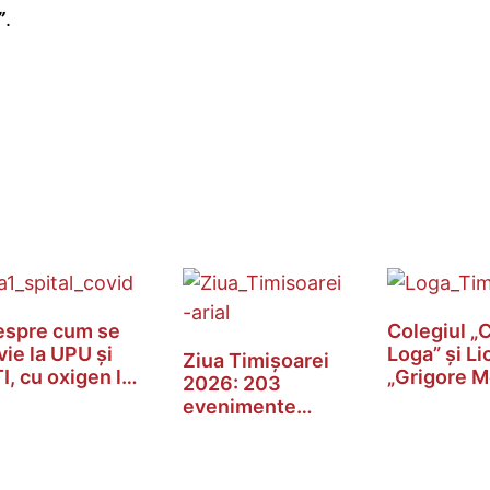
”
.
espre cum se
Colegiul „C
vie la UPU și
Loga” și Li
Ziua Timișoarei
I, cu oxigen la
„Grigore Mo
2026: 203
ăsuc
din…
evenimente
gratuite cu…