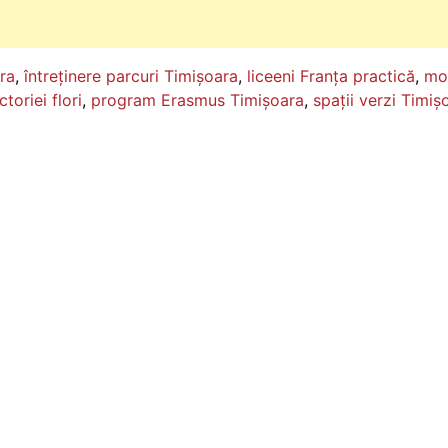
ra
,
întreținere parcuri Timișoara
,
liceeni Franța practică
,
mob
ctoriei flori
,
program Erasmus Timișoara
,
spații verzi Timiș