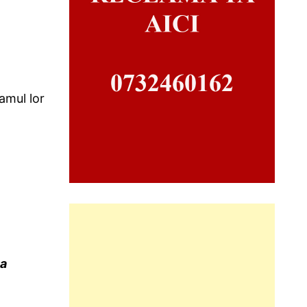
amul lor
ța