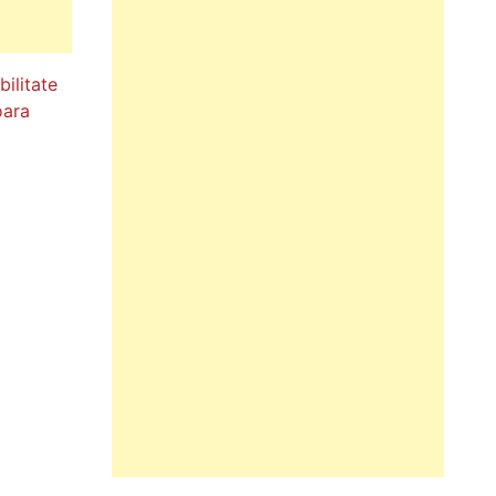
ilitate
oara