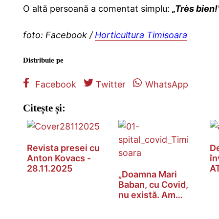
O altă persoană a comentat simplu:
„Très bien!
foto: Facebook /
Horticultura Timisoara
Distribuie pe
Facebook
Twitter
WhatsApp
Citește și:
Revista presei cu
D
Anton Kovacs -
în
28.11.2025
AT
„Doamna Mari
n
Baban, cu Covid,
nu există. Am
inventat-o noi.”