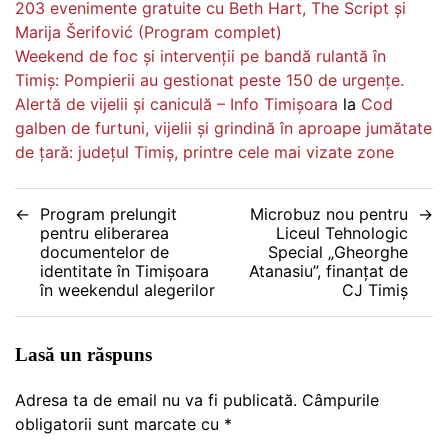
203 evenimente gratuite cu Beth Hart, The Script și
Marija Šerifović (Program complet)
Weekend de foc și intervenții pe bandă rulantă în
Timiș: Pompierii au gestionat peste 150 de urgențe.
Alertă de vijelii și caniculă – Info Timișoara
la
Cod
galben de furtuni, vijelii și grindină în aproape jumătate
de țară: județul Timiș, printre cele mai vizate zone
Navigare
Program prelungit
Microbuz nou pentru
pentru eliberarea
Liceul Tehnologic
în
documentelor de
Special „Gheorghe
identitate în Timișoara
Atanasiu”, finanțat de
articole
în weekendul alegerilor
CJ Timiș
Lasă un răspuns
Adresa ta de email nu va fi publicată.
Câmpurile
obligatorii sunt marcate cu
*