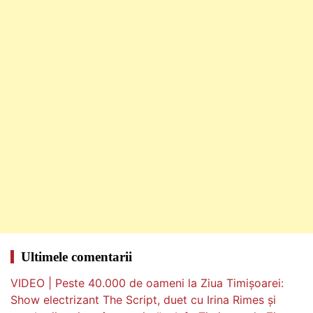
Ultimele comentarii
VIDEO | Peste 40.000 de oameni la Ziua Timișoarei:
Show electrizant The Script, duet cu Irina Rimes și