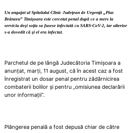
Un angajat al Spitalului Clinic Judeţean de Urgenţă „Pius
Brânzeu” Timişoara este cercetat penal după ce a mers la
serviciu deşi soţia sa fusese infectată cu SARS-CoV-2, iar ulterior
s-a dovedit că şi el era infectat.
Parchetul de pe lângă Judecătoria Timişoara a
anunţat, marţi, 11 august, că în acest caz a fost
înregistrat un dosar penal pentru zădărnicirea
combaterii bolilor şi pentru „omisiunea declarării
unor informaţii”.
Plângerea penală a fost depusă chiar de către