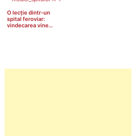
O lecție dintr-un
spital feroviar:
vindecarea vine…