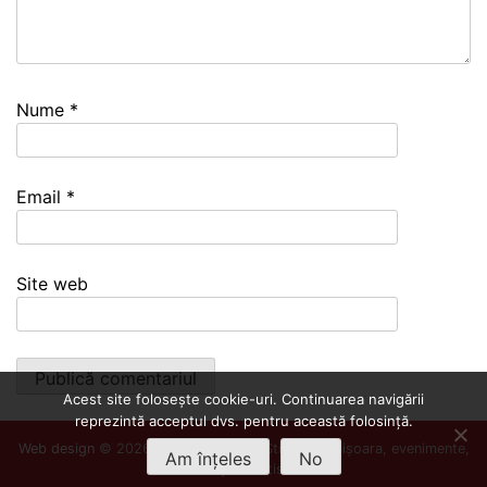
Nume
*
Email
*
Site web
Acest site folosește cookie-uri. Continuarea navigării
reprezintă acceptul dvs. pentru această folosință.
Web design
© 2026
Info Timișoara
- Știri din Timișoara, evenimente,
Am înțeles
No
cultură și divertisment