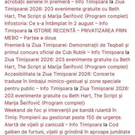
acrobații aeriene în premieră – Info Timișoara
la
Ziua
Timișoarei 2026: 203 evenimente gratuite cu Beth
Hart, The Script și Marija Šerifović (Program complet)
Infostoria: Ce s-a întâmplat în 2 august – Info
Timișoara
la
ISTORIE RECENTĂ – PRIVATIZAREA PRIN
MEBO – Partea a doua
Premieră la Ziua Timișoarei: Demonstrații de Teqball și
primul concurs oficial de Cub Rubik – Info Timișoara
la
Ziua Timișoarei 2026: 203 evenimente gratuite cu Beth
Hart, The Script și Marija Šerifović (Program complet)
Accesibilitate la Ziua Timișoarei 2026: Concerte
traduse în limbajul mimico-gestual și zone speciale
pentru public – Info Timișoara
la
Ziua Timișoarei 2026:
203 evenimente gratuite cu Beth Hart, The Script și
Marija Šerifović (Program complet)
Weekend de foc și intervenții pe bandă rulantă în
Timiș: Pompierii au gestionat peste 150 de urgențe.
Alertă de vijelii și caniculă – Info Timișoara
la
Cod
galben de furtuni, vijelii și grindină în aproape jumătate