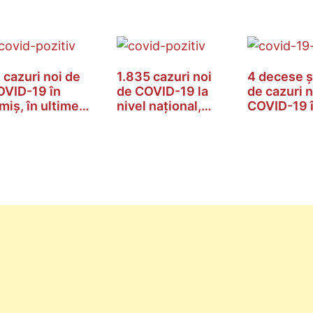
 cazuri noi de
1.835 cazuri noi
4 decese ș
VID-19 în
de COVID-19 la
de cazuri n
miș, în ultimele
nivel național,…
COVID-19 
4…
Timiș,…