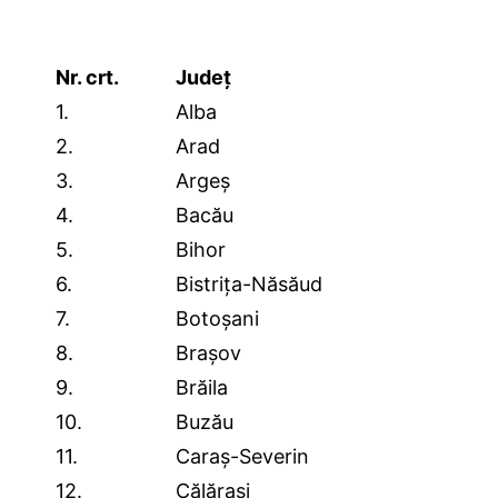
Nr. crt.
Județ
1.
Alba
2.
Arad
3.
Argeș
4.
Bacău
5.
Bihor
6.
Bistrița-Năsăud
7.
Botoșani
8.
Brașov
9.
Brăila
10.
Buzău
11.
Caraș-Severin
12.
Călărași