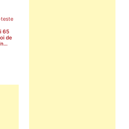
i 65
oi de
în