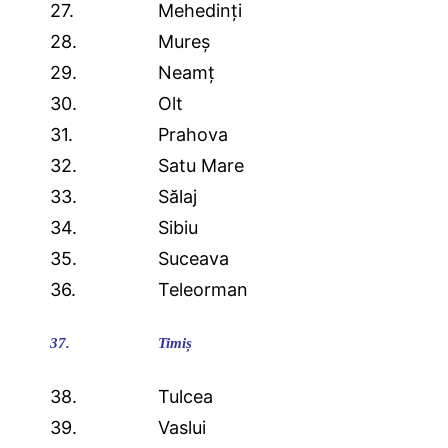
27.
Mehedinți
28.
Mureș
29.
Neamț
30.
Olt
31.
Prahova
32.
Satu Mare
33.
Sălaj
34.
Sibiu
35.
Suceava
36.
Teleorman
37.
Timiș
38.
Tulcea
39.
Vaslui