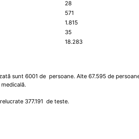
28
571
1.815
35
18.283
nalizată sunt 6001 de persoane. Alte 67.595 de persoan
e medicală.
prelucrate 377.191 de teste.