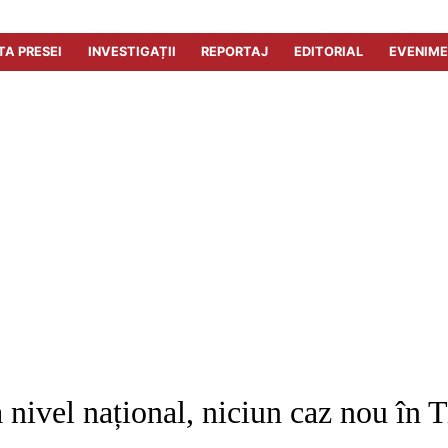
TA PRESEI
INVESTIGAȚII
REPORTAJ
EDITORIAL
EVENIM
ivel național, niciun caz nou în T