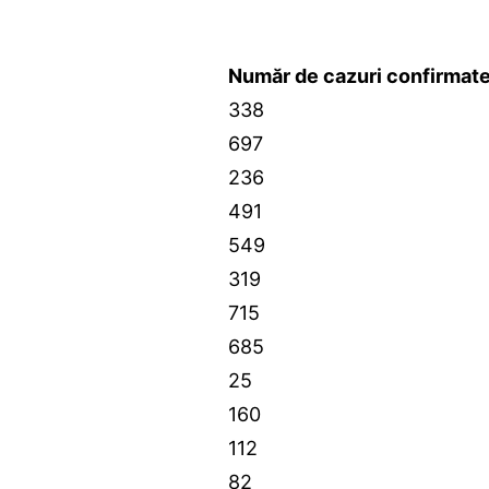
Număr de cazuri confirmat
338
697
236
491
549
319
715
685
25
160
112
82