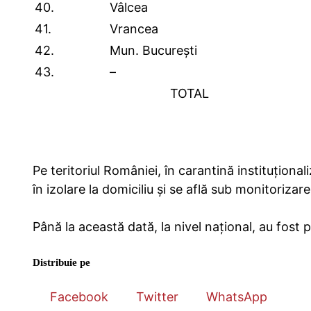
40.
Vâlcea
41.
Vrancea
42.
Mun. București
43.
–
TOTAL
Pe teritoriul României, în carantină instituțio
în izolare la domiciliu și se află sub monitorizar
Până la această dată, la nivel național, au fost 
Distribuie pe
Facebook
Twitter
WhatsApp