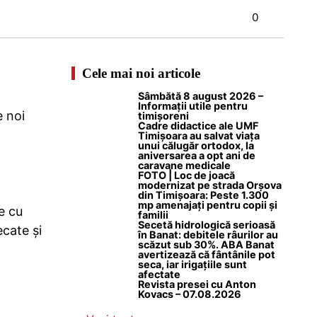
0
Cele mai noi articole
Sâmbătă 8 august 2026 –
Informații utile pentru
e noi
timișoreni
Cadre didactice ale UMF
Timișoara au salvat viața
unui călugăr ortodox, la
aniversarea a opt ani de
caravane medicale
FOTO | Loc de joacă
modernizat pe strada Orșova
din Timișoara: Peste 1.300
mp amenajați pentru copii și
e cu
familii
Secetă hidrologică serioasă
ecate și
în Banat: debitele râurilor au
scăzut sub 30%. ABA Banat
avertizează că fântânile pot
seca, iar irigațiile sunt
afectate
Revista presei cu Anton
Kovacs – 07.08.2026