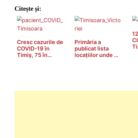
Citește și:
12
CO
Cresc cazurile de
Primăria a
Ti
COVID-19 în
publicat lista
2
Timiș, 75 în
locațiilor unde se
ultimele…
poate…