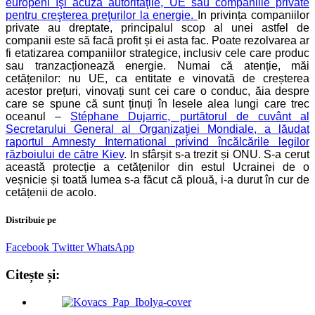
europeni îşi acuză autorităţile, UE sau companiile private
pentru creşterea preţurilor la energie.
In privința companiilor
private au dreptate, principalul scop al unei astfel de
companii este să facă profit și ei asta fac. Poate rezolvarea ar
fi etatizarea companiilor strategice, inclusiv cele care produc
sau tranzacționează energie. Numai că atenție, măi
cetățenilor: nu UE, ca entitate e vinovată de creșterea
acestor prețuri, vinovați sunt cei care o conduc, ăia despre
care se spune că sunt ținuți în lesele alea lungi care trec
oceanul –
Stéphane Dujarric, purtătorul de cuvânt al
Secretarului General al Organizaţiei Mondiale, a lăudat
raportul Amnesty International privind încălcările legilor
războiului de către Kiev
. In sfârșit s-a trezit și ONU. S-a cerut
această protecție a cetățenilor din estul Ucrainei de o
veșnicie și toată lumea s-a făcut că plouă, i-a durut în cur de
cetățenii de acolo.
Distribuie pe
Facebook
Twitter
WhatsApp
Citește și: