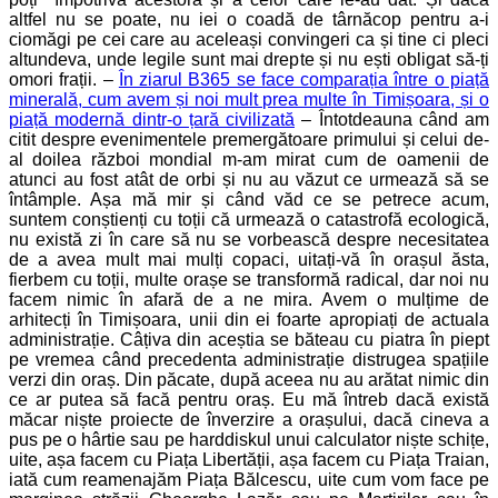
altfel nu se poate, nu iei o coadă de târnăcop pentru a-i
ciomăgi pe cei care au aceleași convingeri ca și tine ci pleci
altundeva, unde legile sunt mai drepte și nu ești obligat să-ți
omori frații. –
În ziarul B365 se face comparația între o piață
minerală, cum avem și noi mult prea multe în Timișoara, și o
piață modernă dintr-o țară civilizată
–
Întotdeauna când am
citit despre evenimentele premergătoare primului și celui de-
al doilea război mondial m-am mirat cum de oamenii de
atunci au fost atât de orbi și nu au văzut ce urmează să se
întâmple. Așa mă mir și când văd ce se petrece acum,
suntem conștienți cu toții că urmează o catastrofă ecologică,
nu există zi în care să nu se vorbească despre necesitatea
de a avea mult mai mulți copaci, uitați-vă în orașul ăsta,
fierbem cu toții, multe orașe se transformă radical, dar noi nu
facem nimic în afară de a ne mira.
Avem o mulțime de
arhitecți în Timișoara, unii din ei foarte apropiați de actuala
administrație. Câțiva din aceștia se băteau cu piatra în piept
pe vremea când precedenta administrație distrugea spațiile
verzi din oraș. Din păcate, după aceea nu au arătat nimic din
ce ar putea să facă pentru oraș. Eu mă întreb dacă există
măcar niște proiecte de înverzire a orașului, dacă cineva a
pus pe o hârtie sau pe harddiskul unui calculator niște schițe,
uite, așa facem cu Piața Libertății, așa facem cu Piața Traian,
iată cum reamenajăm Piața Bălcescu, uite cum vom face pe