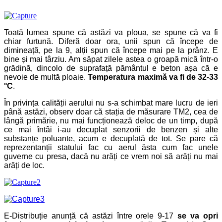
Toată lumea spune că astăzi va ploua, se spune că va fi
chiar furtună. Diferă doar ora, unii spun că începe de
dimineață, pe la 9, alții spun că începe mai pe la prânz. E
bine și mai târziu. Am săpat zilele astea o groapă mică într-o
grădină, dincolo de suprafață pământul e beton așa că e
nevoie de multă ploaie.
Temperatura maximă va fi de 32-33
°C
.
În privința calității aerului nu s-a schimbat mare lucru de ieri
până astăzi, observ doar că stația de măsurare TM2, cea de
lângă primărie, nu mai funcționează deloc de un timp, după
ce mai întâi i-au decuplat senzorii de benzen și alte
substanțe poluante, acum e decuplată de tot. Se pare că
reprezentanții statului fac cu aerul ăsta cum fac unele
guverne cu presa, dacă nu arăți ce vrem noi să arăți nu mai
arăți de loc.
E-Distribuție anunță că astăzi între orele 9-17
se va opri