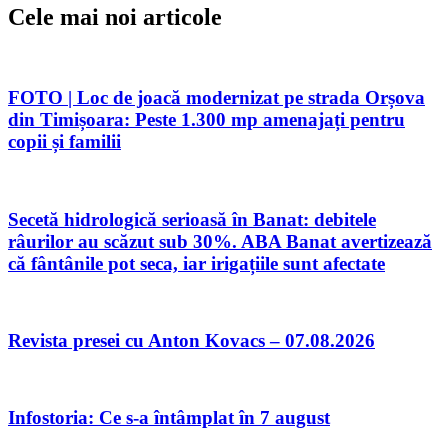
Cele mai noi articole
FOTO | Loc de joacă modernizat pe strada Orșova
din Timișoara: Peste 1.300 mp amenajați pentru
copii și familii
Secetă hidrologică serioasă în Banat: debitele
râurilor au scăzut sub 30%. ABA Banat avertizează
că fântânile pot seca, iar irigațiile sunt afectate
Revista presei cu Anton Kovacs – 07.08.2026
Infostoria: Ce s-a întâmplat în 7 august