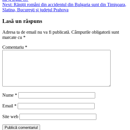
în
Next:
Răniţii români din accidentul din Bulgaria sunt din Timişoara,
articole
Slatina, Bucureşti şi judeţul Prahova
Lasă un răspuns
Adresa ta de email nu va fi publicată.
Câmpurile obligatorii sunt
marcate cu
*
Comentariu
*
Nume
*
Email
*
Site web