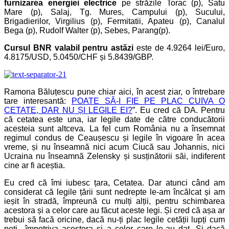
furnizarea energiei electrice
pe străzile Torac (p), Satu
Mare (p), Salaj, Tg. Mures, Campului (p), Sucului,
Brigadierilor, Virgilius (p), Fermitatii, Apateu (p), Canalul
Bega (p), Rudolf Walter (p), Sebes, Parang(p).
Cursul BNR valabil pentru astăzi
este de 4.9264 lei/Euro,
4.8175/USD, 5.0450/CHF și 5.8439/GBP.
Ramona Băluțescu pune chiar aici, în acest ziar, o întrebare
tare interesantă:
POATE SĂ-I FIE PE PLAC CUIVA O
CETATE, DAR NU ȘI LEGILE EI?
”. Eu cred că DA. Pentru
că cetatea este una, iar legile date de către conducătorii
acesteia sunt altceva. La fel cum România nu a însemnat
regimul condus de Ceaușescu și legile în vigoare în acea
vreme, și nu înseamnă nici acum Ciucă sau Johannis, nici
Ucraina nu înseamnă Zelensky și susținătorii săi, indiferent
cine ar fi aceștia.
Eu cred că îmi iubesc țara, Cetatea. Dar atunci când am
considerat că legile țării sunt nedrepte le-am încălcat și am
ieșit în stradă, împreună cu mulți alții, pentru schimbarea
acestora și a celor care au făcut aceste legi. Și cred că așa ar
trebui să facă oricine, dacă nu-ți plac legile cetății lupți cum
poți împotriva acestora și a celor care le-au dat. Și dacă