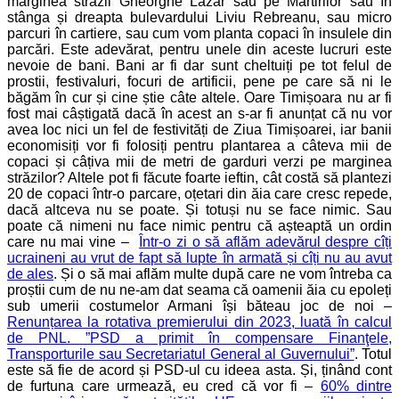
marginea străzii Gheorghe Lazăr sau pe Martirilor sau în
stânga și dreapta bulevardului Liviu Rebreanu, sau micro
parcuri în cartiere, sau cum vom planta copaci în insulele din
parcări. Este adevărat, pentru unele din aceste lucruri este
nevoie de bani. Bani ar fi dar sunt cheltuiți pe tot felul de
prostii, festivaluri, focuri de artificii, pene pe care să ni le
băgăm în cur și cine știe câte altele. Oare Timișoara nu ar fi
fost mai câștigată dacă în acest an s-ar fi anunțat că nu vor
avea loc nici un fel de festivități de Ziua Timișoarei, iar banii
economisiți vor fi folosiți pentru plantarea a câteva mii de
copaci și câțiva mii de metri de garduri verzi pe marginea
străzilor? Altele pot fi făcute foarte ieftin, cât costă să plantezi
20 de copaci într-o parcare, oțetari din ăia care cresc repede,
dacă altceva nu se poate. Și totuși nu se face nimic. Sau
poate că nimeni nu face nimic pentru că așteaptă un ordin
care nu mai vine –
Într-o zi o să aflăm adevărul despre cîți
ucraineni au vrut de fapt să lupte în armată și cîți nu au avut
de ales
. Și o să mai aflăm multe după care ne vom întreba ca
proștii cum de nu ne-am dat seama că oamenii ăia cu epoleți
sub umerii costumelor Armani își băteau joc de noi –
Renunțarea la rotativa premierului din 2023, luată în calcul
de PNL. ”PSD a primit în compensare Finanţele,
Transporturile sau Secretariatul General al Guvernului”
. Totul
este să fie de acord și PSD-ul cu ideea asta. Și, ținând cont
de furtuna care urmează, eu cred că vor fi –
60% dintre