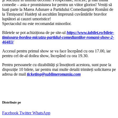
comedie – asta e promisiunea lor pentru un viitor glorios! Veniți să
luați parte la Marea Adunare a Partidului Comedianţilor Români de
la Timișoara! Haideți să ascultăm împreună cuvântările bravilor
luptători ai cauzei umoristice!
Spectacolul nu este recomandat minorilor.
Biletele se pot achiziționa de pe site-ul
https://www.iabilet.ro/bilete-
timisoara-bordea-micutzu-partidul-comediantilor-romani-show-2-
46483/
Accesul pentru primul show se va face începând cu ora 17.00, iar
pentru cel de-al doilea show, începând cu ora 19.30.
Pentru persoanele cu dizabilități și însoțitorii acestora, sunt puse la
dispoziție 10 bilete, iar pentru mai multe detalii trimiteți solicitarea pe
adresa de mail
ticketing@sublimeromania.com
Distribuie pe
Facebook
Twitter
WhatsApp