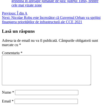
grindină în aproape jumătate de țară: județul Timiș, printre
cele mai vizate zone
Navigare
Previous:
Î din A
Next:
Nicolae Robu este încrezător că Guvernul Orban va sprijini
în
finanţarea priorităţilor de infrastructură ale CCE 2021
articole
Lasă un răspuns
Adresa ta de email nu va fi publicată.
Câmpurile obligatorii sunt
marcate cu
*
Comentariu
*
Nume
*
Email
*