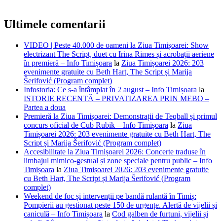
Ultimele comentarii
VIDEO | Peste 40.000 de oameni la Ziua Timișoarei: Show
electrizant The Script, duet cu Irina Rimes și acrobații aeriene
în premieră – Info Timișoara
la
Ziua Timișoarei 2026: 203
evenimente gratuite cu Beth Hart, The Script și Marija
Šerifović (Program complet)
Infostoria: Ce s-a întâmplat în 2 august – Info Timișoara
la
ISTORIE RECENTĂ – PRIVATIZAREA PRIN MEBO –
Partea a doua
Premieră la Ziua Timișoarei: Demonstrații de Teqball și primul
concurs oficial de Cub Rubik – Info Timișoara
la
Ziua
Timișoarei 2026: 203 evenimente gratuite cu Beth Hart, The
Script și Marija Šerifović (Program complet)
Accesibilitate la Ziua Timișoarei 2026: Concerte traduse în
limbajul mimico-gestual și zone speciale pentru public – Info
Timișoara
la
Ziua Timișoarei 2026: 203 evenimente gratuite
cu Beth Hart, The Script și Marija Šerifović (Program
complet)
Weekend de foc și intervenții pe bandă rulantă în Timiș:
Pompierii au gestionat peste 150 de urgențe. Alertă de vijelii și
caniculă – Info Timișoara
la
Cod galben de furtuni, vijelii și