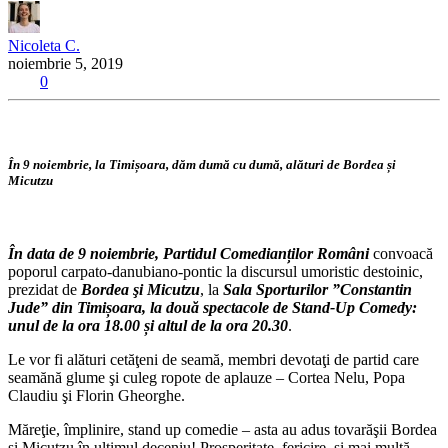
Nicoleta C.
noiembrie 5, 2019
0
În 9 noiembrie, la Timișoara, dăm dumă cu dumă, alături de Bordea și
Micutzu
În data de 9 noiembrie, Partidul Comedianților Români
convoacă
poporul carpato-danubiano-pontic la discursul umoristic destoinic,
prezidat de
Bordea şi Micutzu
, la
Sala Sporturilor ”Constantin
Jude” din Timișoara, la două spectacole de Stand-Up Comedy:
unul de la ora 18.00 și altul de la ora 20.30
.
Le vor fi alături cetăţeni de seamă, membri devotaţi de partid care
seamănă glume şi culeg ropote de aplauze – Cortea Nelu, Popa
Claudiu şi Florin Gheorghe.
Măreţie, împlinire, stand up comedie – asta au adus tovarăşii Bordea
şi Micutzu în ultimul deceniu! Prosperitate, fericire, şi mai multă