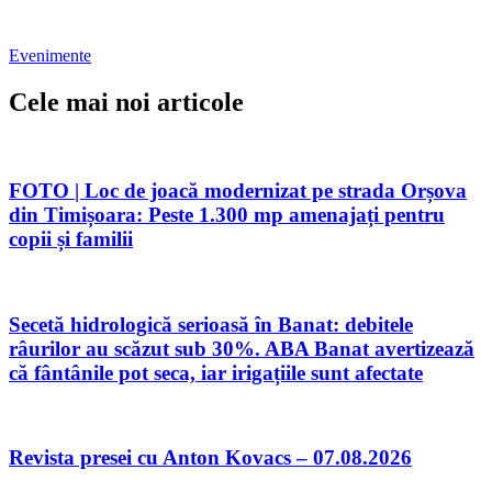
Evenimente
Cele mai noi articole
FOTO | Loc de joacă modernizat pe strada Orșova
din Timișoara: Peste 1.300 mp amenajați pentru
copii și familii
Secetă hidrologică serioasă în Banat: debitele
râurilor au scăzut sub 30%. ABA Banat avertizează
că fântânile pot seca, iar irigațiile sunt afectate
Revista presei cu Anton Kovacs – 07.08.2026