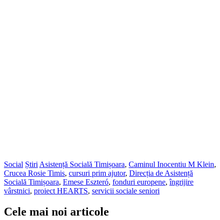
Social
Știri
Asistență Socială Timișoara
,
Caminul Inocentiu M Klein
,
Crucea Rosie Timis
,
cursuri prim ajutor
,
Direcția de Asistență
Socială Timișoara
,
Emese Eszteró
,
fonduri europene
,
îngrijire
vârstnici
,
proiect HEARTS
,
servicii sociale seniori
Cele mai noi articole