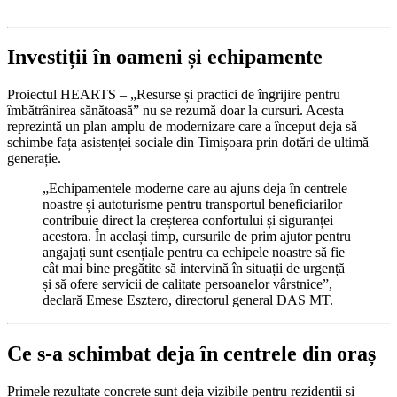
Investiții în oameni și echipamente
Proiectul HEARTS – „Resurse și practici de îngrijire pentru
îmbătrânirea sănătoasă” nu se rezumă doar la cursuri. Acesta
reprezintă un plan amplu de modernizare care a început deja să
schimbe fața asistenței sociale din Timișoara prin dotări de ultimă
generație.
„Echipamentele moderne care au ajuns deja în centrele
noastre și autoturisme pentru transportul beneficiarilor
contribuie direct la creșterea confortului și siguranței
acestora. În același timp, cursurile de prim ajutor pentru
angajați sunt esențiale pentru ca echipele noastre să fie
cât mai bine pregătite să intervină în situații de urgență
și să ofere servicii de calitate persoanelor vârstnice”,
declară Emese Esztero, directorul general DAS MT.
Ce s-a schimbat deja în centrele din oraș
Primele rezultate concrete sunt deja vizibile pentru rezidenții și