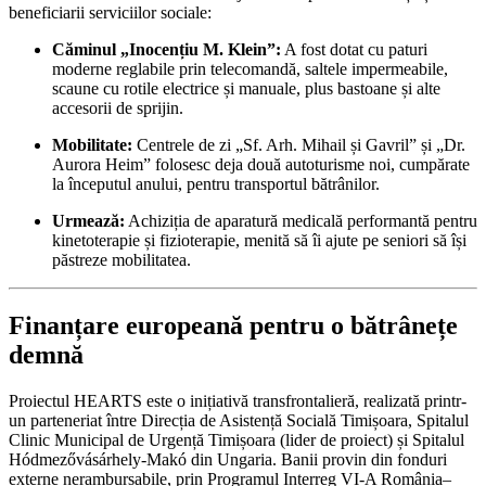
beneficiarii serviciilor sociale:
Căminul „Inocențiu M. Klein”:
A fost dotat cu paturi
moderne reglabile prin telecomandă, saltele impermeabile,
scaune cu rotile electrice și manuale, plus bastoane și alte
accesorii de sprijin.
Mobilitate:
Centrele de zi „Sf. Arh. Mihail și Gavril” și „Dr.
Aurora Heim” folosesc deja două autoturisme noi, cumpărate
la începutul anului, pentru transportul bătrânilor.
Urmează:
Achiziția de aparatură medicală performantă pentru
kinetoterapie și fizioterapie, menită să îi ajute pe seniori să își
păstreze mobilitatea.
Finanțare europeană pentru o bătrânețe
demnă
Proiectul HEARTS este o inițiativă transfrontalieră, realizată printr-
un parteneriat între Direcția de Asistență Socială Timișoara, Spitalul
Clinic Municipal de Urgență Timișoara (lider de proiect) și Spitalul
Hódmezővásárhely-Makó din Ungaria. Banii provin din fonduri
externe nerambursabile, prin Programul Interreg VI-A România–