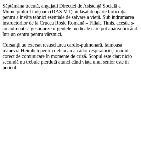
Săptămâna trecută, angajații Direcției de Asistență Socială a
Municipiului Timișoara (DAS MT) au lăsat deoparte birocrația
pentru a învăța tehnici esențiale de salvare a vieții. Sub îndrumarea
instructorilor de la Crucea Roșie Română – Filiala Timiș, aceștia s-
au antrenat să gestioneze urgențele medicale care pot apărea oricând
într-un centru pentru vârstnici.
Cursanții au exersat resuscitarea cardio-pulmonară, faimoasa
manevră Heimlich pentru deblocarea căilor respiratorii și modul
corect de comunicare în momente de criză. Scopul este clar: nicio
secundă nu trebuie pierdută atunci când viața unui senior este în
pericol.