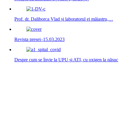
Prof. dr. Daliborca Vlad și laboratorul ei măiastru,…
Revista presei–15.03.2023
Despre cum se învie la UPU și ATI, cu oxigen la năsuc