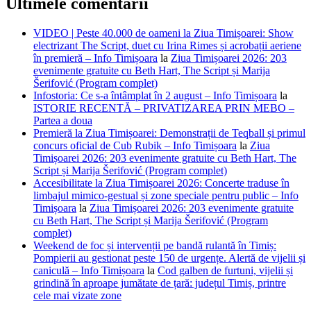
Ultimele comentarii
VIDEO | Peste 40.000 de oameni la Ziua Timișoarei: Show
electrizant The Script, duet cu Irina Rimes și acrobații aeriene
în premieră – Info Timișoara
la
Ziua Timișoarei 2026: 203
evenimente gratuite cu Beth Hart, The Script și Marija
Šerifović (Program complet)
Infostoria: Ce s-a întâmplat în 2 august – Info Timișoara
la
ISTORIE RECENTĂ – PRIVATIZAREA PRIN MEBO –
Partea a doua
Premieră la Ziua Timișoarei: Demonstrații de Teqball și primul
concurs oficial de Cub Rubik – Info Timișoara
la
Ziua
Timișoarei 2026: 203 evenimente gratuite cu Beth Hart, The
Script și Marija Šerifović (Program complet)
Accesibilitate la Ziua Timișoarei 2026: Concerte traduse în
limbajul mimico-gestual și zone speciale pentru public – Info
Timișoara
la
Ziua Timișoarei 2026: 203 evenimente gratuite
cu Beth Hart, The Script și Marija Šerifović (Program
complet)
Weekend de foc și intervenții pe bandă rulantă în Timiș:
Pompierii au gestionat peste 150 de urgențe. Alertă de vijelii și
caniculă – Info Timișoara
la
Cod galben de furtuni, vijelii și
grindină în aproape jumătate de țară: județul Timiș, printre
cele mai vizate zone