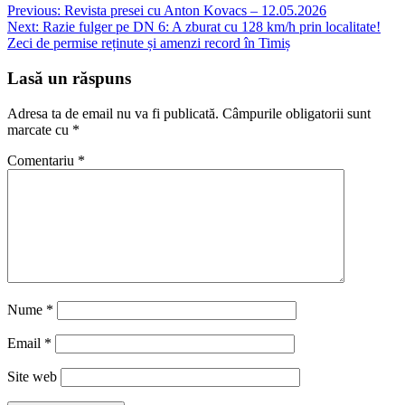
Navigare
Previous:
Revista presei cu Anton Kovacs – 12.05.2026
Next:
Razie fulger pe DN 6: A zburat cu 128 km/h prin localitate!
în
Zeci de permise reținute și amenzi record în Timiș
articole
Lasă un răspuns
Adresa ta de email nu va fi publicată.
Câmpurile obligatorii sunt
marcate cu
*
Comentariu
*
Nume
*
Email
*
Site web