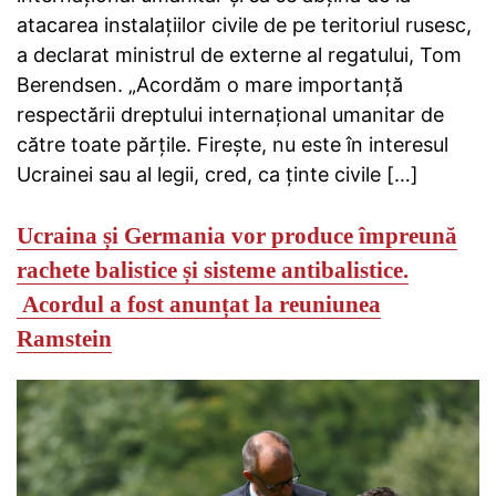
atacarea instalațiilor civile de pe teritoriul rusesc,
a declarat ministrul de externe al regatului, Tom
Berendsen. „Acordăm o mare importanță
respectării dreptului internațional umanitar de
către toate părțile. Firește, nu este în interesul
Ucrainei sau al legii, cred, ca ținte civile […]
Ucraina și Germania vor produce împreună
rachete balistice și sisteme antibalistice.
Acordul a fost anunțat la reuniunea
Ramstein