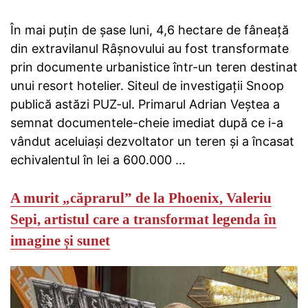
În mai puțin de șase luni, 4,6 hectare de fâneață
din extravilanul Râșnovului au fost transformate
prin documente urbanistice într-un teren destinat
unui resort hotelier. Siteul de investigații Snoop
publică astăzi PUZ-ul. Primarul Adrian Veștea a
semnat documentele-cheie imediat după ce i-a
vândut aceluiași dezvoltator un teren și a încasat
echivalentul în lei a 600.000 …
A murit „căprarul” de la Phoenix, Valeriu
Sepi, artistul care a transformat legenda în
imagine și sunet