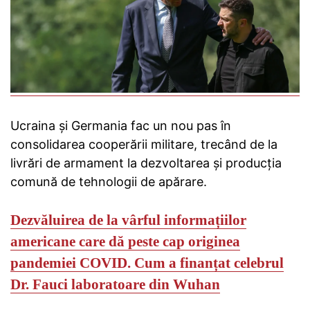
Ucraina și Germania fac un nou pas în
consolidarea cooperării militare, trecând de la
livrări de armament la dezvoltarea și producția
comună de tehnologii de apărare.
Dezvăluirea de la vârful informațiilor
americane care dă peste cap originea
pandemiei COVID.
Cum a finanțat celebrul
Dr.
Fauci laboratoare din Wuhan