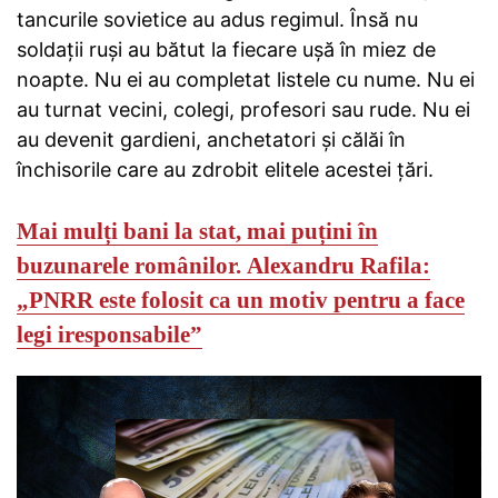
tancurile sovietice au adus regimul. Însă nu
soldații ruși au bătut la fiecare ușă în miez de
noapte. Nu ei au completat listele cu nume. Nu ei
au turnat vecini, colegi, profesori sau rude. Nu ei
au devenit gardieni, anchetatori și călăi în
închisorile care au zdrobit elitele acestei țări.
Mai mulți bani la stat, mai puțini în
buzunarele românilor.
Alexandru Rafila:
„PNRR este folosit ca un motiv pentru a face
legi iresponsabile”