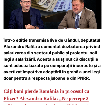
Într-o ediție transmisă live de Gândul, deputatul
Alexandru Rafila a comentat dezbaterea privind
salarizarea din sectorul public și proiectul noii
legi a salarizării. Acesta a susținut că discuțiile
sunt adesea bazate pe comparații incorecte și a
avertizat împotriva adoptării în grabă a unei legi
doar pentru a respecta jaloanele din PNRR.
Câți bani pierde România în procesul cu
Pfizer? Alexandru Rafila: „Ne percepe 2