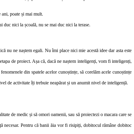
 ani, poate și mai mult.
 duc nici la școală, nu se mai duc nici la terase.
că nu ne naștem egali. Nu îmi place nici mie acestă idee dar asta este
tapa de proiect. Așa că, dacă ne naștem inteligenți, vom fi inteligenți,
 fenomenele din spatele acelor cunoștințe, să corelăm acele cunoștințe
el de activitate îți trebuie neapărat și un anumit nivel de inteligență.
calitate de medic și să omori oamenii, sau să proiectezi o macara care se
ă necesar. Pentru că banii ăia vor fi risipiți, dobitocul rămâne dobitoc