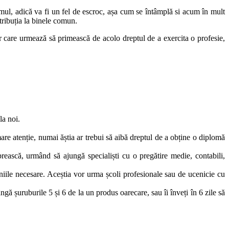
emul, adică va fi un fel de escroc, așa cum se întâmplă si acum în mult
tribuția la binele comun.
lor care urmează să primească de acolo dreptul de a exercita o profesie,
la noi.
mare atenție, numai ăștia ar trebui să aibă dreptul de a obține o diplomă
rească, urmând să ajungă specialiști cu o pregătire medie, contabili,
iile necesare. Aceștia vor urma școli profesionale sau de ucenicie cu
ângă șuruburile 5 și 6 de la un produs oarecare, sau îi înveți în 6 zile să