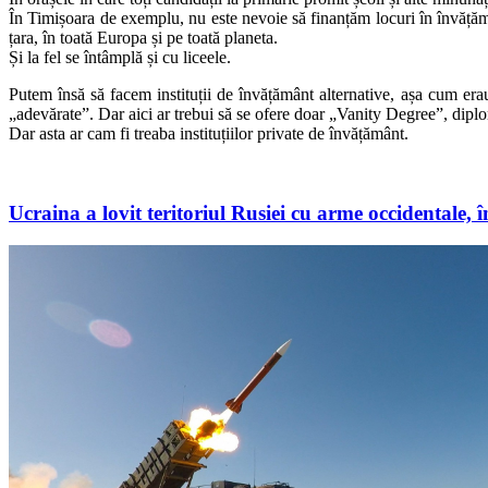
În Timișoara de exemplu, nu este nevoie să finanțăm locuri în învățămâ
țara, în toată Europa și pe toată planeta.
Și la fel se întâmplă și cu liceele.
Putem însă să facem instituții de învățământ alternative, așa cum era
„adevărate”. Dar aici ar trebui să se ofere doar „Vanity Degree”, diplom
Dar asta ar cam fi treaba instituțiilor private de învățământ.
Ucraina a lovit teritoriul Rusiei cu arme occidentale, 