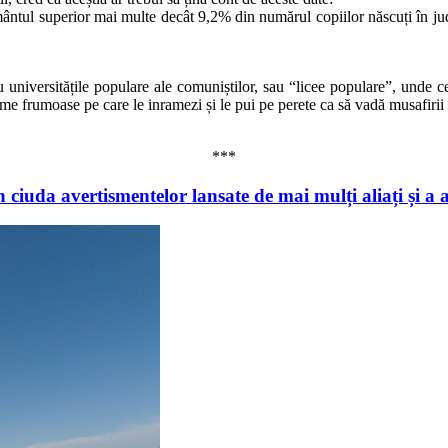
ntul superior mai multe decât 9,2% din numărul copiilor născuți în jude
u universitățile populare ale comuniștilor, sau “licee populare”, unde c
e frumoase pe care le inramezi și le pui pe perete ca să vadă musafirii d
***
în ciuda avertismentelor lansate de mai mulți aliați și 