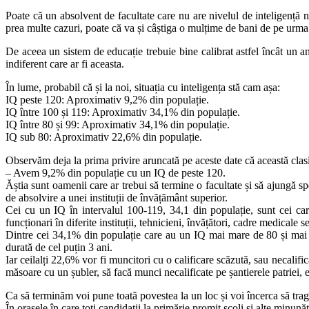
Poate că un absolvent de facultate care nu are nivelul de inteligență 
prea multe cazuri, poate că va și câștiga o mulțime de bani de pe urma 
De aceea un sistem de educație trebuie bine calibrat astfel încât un an
indiferent care ar fi aceasta.
În lume, probabil că și la noi, situația cu inteligența stă cam așa:
IQ peste 120: Aproximativ 9,2% din populație.
IQ între 100 și 119: Aproximativ 34,1% din populație.
IQ între 80 și 99: Aproximativ 34,1% din populație.
IQ sub 80: Aproximativ 22,6% din populație.
Observăm deja la prima privire aruncată pe aceste date că această clasif
– Avem 9,2% din populație cu un IQ de peste 120.
Ăștia sunt oamenii care ar trebui să termine o facultate și să ajungă sp
de absolvire a unei instituții de învățământ superior.
Cei cu un IQ în intervalul 100-119, 34,1 din populație, sunt cei car
funcționari în diferite instituții, tehnicieni, învățători, cadre medicale 
Dintre cei 34,1% din populație care au un IQ mai mare de 80 și mai m
durată de cel puțin 3 ani.
Iar ceilalți 22,6% vor fi muncitori cu o calificare scăzută, sau necalific
măsoare cu un șubler, să facă munci necalificate pe șantierele patriei, e
Ca să terminăm voi pune toată povestea la un loc și voi încerca să trag
În orașele în care toți candidații la primărie promit școli și alte minunăț