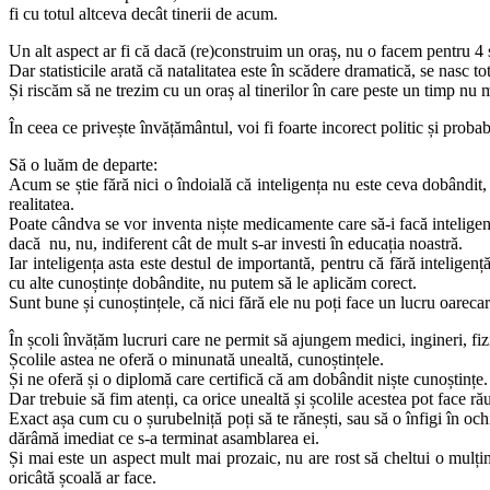
fi cu totul altceva decât tinerii de acum.
Un alt aspect ar fi că dacă (re)construim un oraș, nu o facem pentru 4 
Dar statisticile arată că natalitatea este în scădere dramatică, se nasc t
Și riscăm să ne trezim cu un oraș al tinerilor în care peste un timp nu 
În ceea ce privește învățământul, voi fi foarte incorect politic și prob
Să o luăm de departe:
Acum se știe fără nici o îndoială că inteligența nu este ceva dobândi
realitatea.
Poate cândva se vor inventa niște medicamente care să-i facă inteligenț
dacă nu, nu, indiferent cât de mult s-ar investi în educația noastră.
Iar inteligența asta este destul de importantă, pentru că fără inteli
cu alte cunoștințe dobândite, nu putem să le aplicăm corect.
Sunt bune și cunoștințele, că nici fără ele nu poți face un lucru oarecar
În școli învățăm lucruri care ne permit să ajungem medici, ingineri, fiz
Școlile astea ne oferă o minunată unealtă, cunoștințele.
Și ne oferă și o diplomă care certifică că am dobândit niște cunoștințe.
Dar trebuie să fim atenți, ca orice unealtă și școlile acestea pot face ră
Exact așa cum cu o șurubelniță poți să te rănești, sau să o înfigi în oc
dărâmă imediat ce s-a terminat asamblarea ei.
Și mai este un aspect mult mai prozaic, nu are rost să cheltui o mulțim
oricâtă școală ar face.