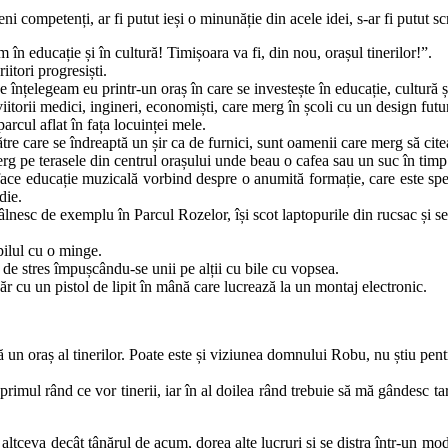
mpetenți, ar fi putut ieși o minunăție din acele idei, s-ar fi putut scri
m în educație și în cultură! Timișoara va fi, din nou, orașul tinerilor!”.
itori progresiști.
 înțelegeam eu printr-un oraș în care se investește în educație, cultură și 
itorii medici, ingineri, economiști, care merg în școli cu un design futur
arcul aflat în fața locuinței mele.
re care se îndreaptă un șir ca de furnici, sunt oamenii care merg să cit
erg pe terasele din centrul orașului unde beau o cafea sau un suc în timp 
 face educație muzicală vorbind despre o anumită formație, care este spe
die.
tâlnesc de exemplu în Parcul Rozelor, își scot laptopurile din rucsac și
pilul cu o minge.
e de stres împușcându-se unii pe alții cu bile cu vopsea.
r cu un pistol de lipit în mână care lucrează la un montaj electronic.
 un oraș al tinerilor. Poate este și viziunea domnului Robu, nu știu pen
 primul rând ce vor tinerii, iar în al doilea rând trebuie să mă gândesc ta
ltceva decât tânărul de acum, dorea alte lucruri și se distra într-un mod 