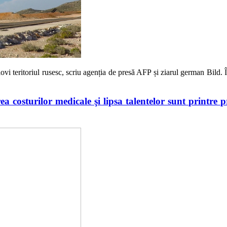
 lovi teritoriul rusesc, scriu agenția de presă AFP și ziarul german Bild. 
a costurilor medicale şi lipsa talentelor sunt printre 