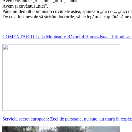
Avem cuvintele „o”, „un”, „unii”, „unele”.
Avem și cuvântul „nici”.
Până nu demult combinam cuvintele astea, spuneam „nici o „, „nici un
De ce a fost nevoie să stricăm lucrurile, să ne legăm la cap fără să ne do
COMENTARIU Lelia Munteanu: Războiul Hamas-Israel. Primul sacrif
Serviciu secret european: Zeci de persoane, nu sute, au murit în exploz