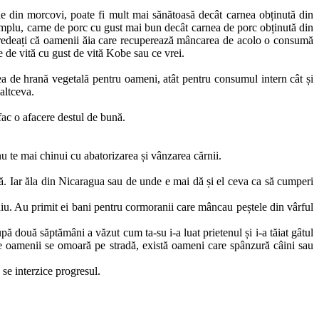
lele din morcovi, poate fi mult mai sănătoasă decât carnea obținută din
exemplu, carne de porc cu gust mai bun decât carnea de porc obținută din
u credeați că oamenii ăia care recuperează mâncarea de acolo o consumă
 de vită cu gust de vită Kobe sau ce vrei.
rea de hrană vegetală pentru oameni, atât pentru consumul intern cât și
altceva.
fac o afacere destul de bună.
u te mai chinui cu abatorizarea și vânzarea cărnii.
tă. Iar ăla din Nicaragua sau de unde e mai dă și el ceva ca să cumperi
eniu. Au primit ei bani pentru cormoranii care mâncau peștele din vârful
pă două săptămâni a văzut cum ta-su i-a luat prietenul și i-a tăiat gâtul
are oamenii se omoară pe stradă, există oameni care spânzură câini sau
 se interzice progresul.