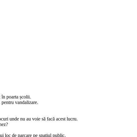
în poarta școlii.
i pentru vandalizare.
locuri unde nu au voie să facă acest lucru.
chez?
ui loc de parcare pe spațiul public.