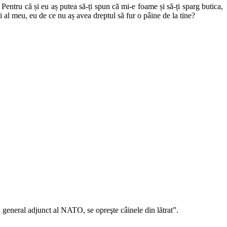
Pentru că și eu aș putea să-ți spun că mi-e foame și să-ți sparg butica,
 și al meu, eu de ce nu aș avea dreptul să fur o pâine de la tine?
 general adjunct al NATO, se opreşte câinele din lătrat”.