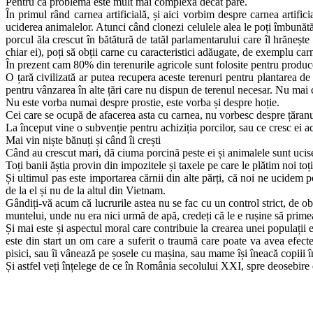
Pentru că problema este mult mai complexă decât pare.
În primul rând carnea artificială, și aici vorbim despre carnea artifi
uciderea animalelor. Atunci când clonezi celulele alea le poți îmbunătă
porcul ăla crescut în bătătură de tatăl parlamentarului care îl hrăne
chiar ei), poți să obții carne cu caracteristici adăugate, de exemplu 
În prezent cam 80% din terenurile agricole sunt folosite pentru produ
O țară civilizată ar putea recupera aceste terenuri pentru plantarea d
pentru vânzarea în alte țări care nu dispun de terenul necesar. Nu mai
Nu este vorba numai despre prostie, este vorba și despre hoție.
Cei care se ocupă de afacerea asta cu carnea, nu vorbesc despre țăranul 
La început vine o subvenție pentru achiziția porcilor, sau ce cresc ei a
Mai vin niște bănuți și când îi crești
Când au crescut mari, dă ciuma porcină peste ei și animalele sunt ucise
Toți banii ăștia provin din impozitele și taxele pe care le plătim noi toți
Și ultimul pas este importarea cărnii din alte părți, că noi ne ucidem
de la el și nu de la altul din Vietnam.
Gândiți-vă acum că lucrurile astea nu se fac cu un control strict, de o
muntelui, unde nu era nici urmă de apă, credeți că le e rușine să prime
Și mai este și aspectul moral care contribuie la crearea unei populații 
este din start un om care a suferit o traumă care poate va avea efect
pisici, sau îi vânează pe șosele cu mașina, sau mame își îneacă copiii în
Și astfel veți înțelege de ce în România secolului XXI, spre deosebire de