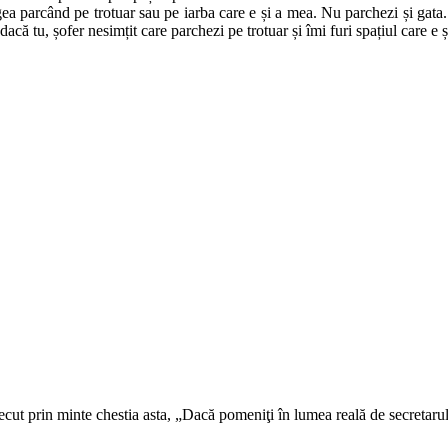
gea parcând pe trotuar sau pe iarba care e și a mea. Nu parchezi și gata. 
 dacă tu, șofer nesimțit care parchezi pe trotuar și îmi furi spațiul care e
ecut prin minte chestia asta, „Dacă pomeniţi în lumea reală de secretarul