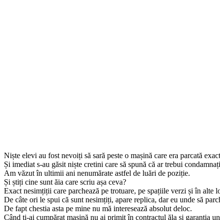
Niște elevi au fost nevoiți să sară peste o mașină care era parcată exact 
Și imediat s-au găsit niște cretini care să spună că ar trebui condamnaț
Am văzut în ultimii ani nenumărate astfel de luări de poziție.
Și știți cine sunt ăia care scriu așa ceva?
Exact nesimțiții care parchează pe trotuare, pe spațiile verzi și în alte 
De câte ori le spui că sunt nesimțiți, apare replica, dar eu unde să par
De fapt chestia asta pe mine nu mă interesează absolut deloc.
Când ți-ai cumpărat mașină nu ai primit în contractul ăla și garanția un