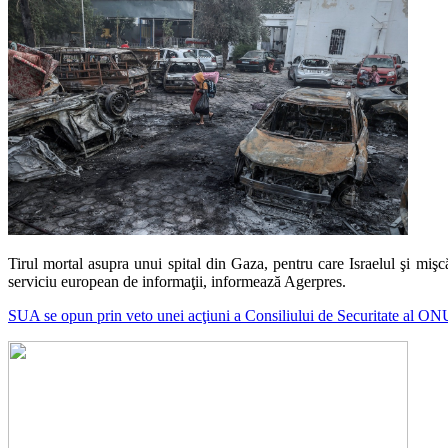
Tirul mortal asupra unui spital din Gaza, pentru care Israelul şi mişc
serviciu european de informaţii, informează Agerpres.
SUA se opun prin veto unei acţiuni a Consiliului de Securitate al ONU