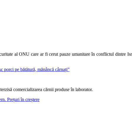
uritate al ONU care ar fi cerut pauze umanitare în conflictul dintre Isr
sc porci pe bătătură, mănâncă cârnați”
terzisă comercializarea cărnii produse în laborator.
n. Prețuri în creștere