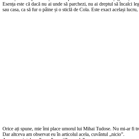
Esența este că dacă nu ai unde să parchezi, nu ai dreptul să încalci le
sau casa, ca să fur o pâine și o sticlă de Cola. Este exact același lucru,
Orice ați spune, mie îmi place umorul lui Mihai Tudose. Nu mi-ar fi tr
Dar altceva am observat eu în articolul acela, cuvântul „nicio”.