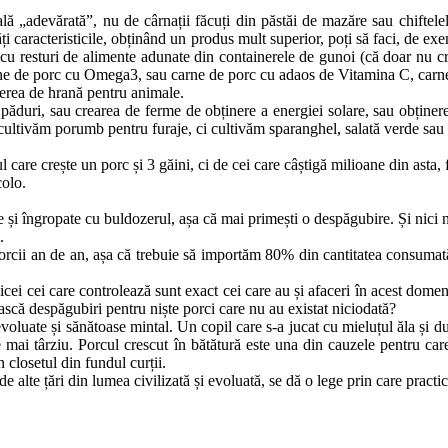
cială „adevărată”, nu de cârnații făcuți din păstăi de mazăre sau chifte
ți caracteristicile, obținând un produs mult superior, poți să faci, de 
ște cu resturi de alimente adunate din containerele de gunoi (că doar n
carne de porc cu Omega3, sau carne de porc cu adaos de Vitamina C, carne
cerea de hrană pentru animale.
e păduri, sau crearea de ferme de obținere a energiei solare, sau obține
 cultivăm porumb pentru furaje, ci cultivăm sparanghel, salată verde sau 
care crește un porc și 3 găini, ci de cei care câștigă milioane din asta, 
colo.
 și îngropate cu buldozerul, așa că mai primești o despăgubire. Și nici n
.
 porcii an de an, așa că trebuie să importăm 80% din cantitatea consuma
bicei cei care controlează sunt exact cei care au și afaceri în acest dom
ască despăgubiri pentru niște porci care nu au existat niciodată?
evoluate și sănătoase mintal. Un copil care s-a jucat cu mieluțul ăla și du
e mai târziu. Porcul crescut în bătătură este una din cauzele pentru c
 closetul din fundul curții.
 alte țări din lumea civilizată și evoluată, se dă o lege prin care practic