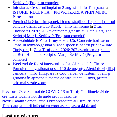
Šerifović (Program complet)
Infostoria: Ce s-a întâmplat în 2 august – Info Timișoara
la
ISTORIE RECENTĂ – PRIVATIZAREA PRIN MEBO –
Partea a doua
Premieră la Ziua Timișoarei: Demonstrații de Teqball și primul
concurs oficial de Cub Rubik – Info Timișoara
la
Ziua
Timișoarei 2026: 203 evenimente gratuite cu Beth Hart, The
Script și Marija Šerifović (Program complet)
Accesibilitate la Ziua Timișoarei 2026: Concerte traduse în
limbajul mimico-gestual și zone speciale pentru public – Info
Timișoara
la
Ziua Timișoarei 2026: 203 evenimente gratuite
cu Beth Hart, The Script și Marija Šerifović (Program
complet)
Weekend de foc și intervenții pe bandă rulantă în Timiș:
Pompierii au gestionat peste 150 de urgențe. Alertă de vijelii și
caniculă – Info Timișoara
la
Cod galben de furtuni, vijelii și
grindină în aproape jumătate de țară: județul Timiș, printre
cele mai vizate zone
Navigare
Previous:
78 cazuri noi de COVID-19 în Timiș, în ultimele 24 de
ore. Lista localităților de unde provin cazurile
în
Next:
Cătălin Șerban, fostul vicepreședinte al Curții de Apel
articole
Timișoara, a murit infectat cu coronavirus, avea 44 de ani
Lasă un răspuns