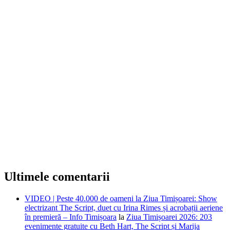
Ultimele comentarii
VIDEO | Peste 40.000 de oameni la Ziua Timișoarei: Show
electrizant The Script, duet cu Irina Rimes și acrobații aeriene
în premieră – Info Timișoara
la
Ziua Timișoarei 2026: 203
evenimente gratuite cu Beth Hart, The Script și Marija