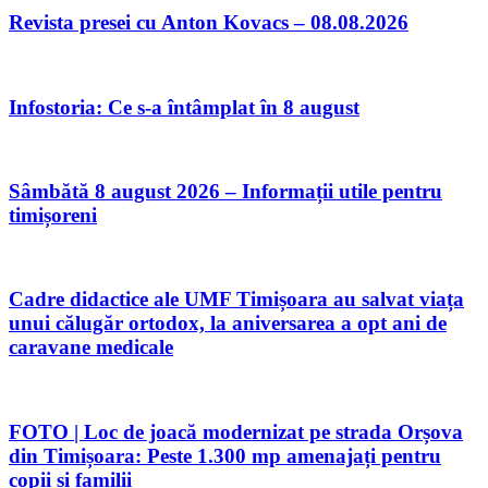
Revista presei cu Anton Kovacs – 08.08.2026
Infostoria: Ce s-a întâmplat în 8 august
Sâmbătă 8 august 2026 – Informații utile pentru
timișoreni
Cadre didactice ale UMF Timișoara au salvat viața
unui călugăr ortodox, la aniversarea a opt ani de
caravane medicale
FOTO | Loc de joacă modernizat pe strada Orșova
din Timișoara: Peste 1.300 mp amenajați pentru
copii și familii