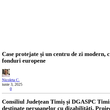
Case protejate și un centru de zi modern, co
fonduri europene
Nicoleta C.
iunie 3, 2025
0
Consiliul Județean Timiș și DGASPC Timiș a
destinate persoanelor cu dizabilități. Proie