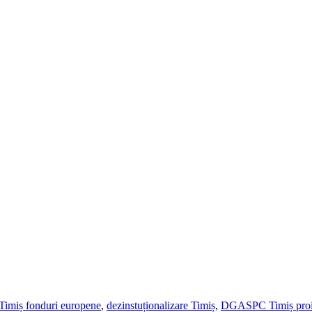
Timiș fonduri europene
,
dezinstuționalizare Timiș
,
DGASPC Timiș proi