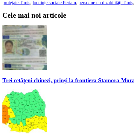
protejate Timiș
,
locuințe sociale Periam
,
persoane cu dizabilități Timiș
Cele mai noi articole
Trei cetățeni chinezi, prinși la frontiera Stamora-Morav