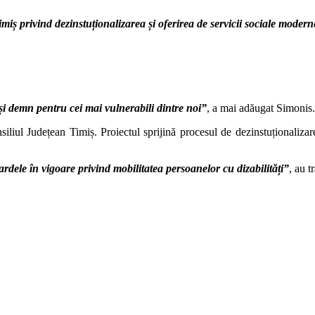
iș privind dezinstuționalizarea și oferirea de servicii sociale moderne
și demn pentru cei mai vulnerabili dintre noi”
, a mai adăugat Simonis.
iliul Județean Timiș. Proiectul sprijină procesul de dezinstuționalizare 
rdele în vigoare privind mobilitatea persoanelor cu dizabilități”
, au t