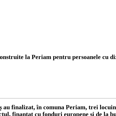
nstruite la Periam pentru persoanele cu dizab
u finalizat, în comuna Periam, trei locuințe
ctul, finanțat cu fonduri europene și de la bu