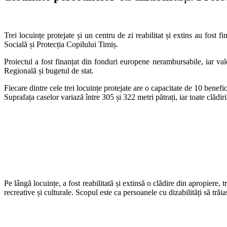
Trei locuințe protejate și un centru de zi reabilitat și extins au fost
Socială și Protecția Copilului Timiș.
Proiectul a fost finanțat din fonduri europene nerambursabile, iar v
Regională și bugetul de stat.
Fiecare dintre cele trei locuințe protejate are o capacitate de 10 benefic
Suprafața caselor variază între 305 și 322 metri pătrați, iar toate clădi
Pe lângă locuințe, a fost reabilitată și extinsă o clădire din apropiere, 
recreative și culturale. Scopul este ca persoanele cu dizabilități să trăi