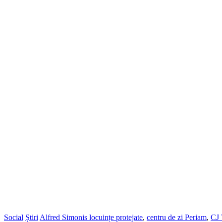
Social
Știri
Alfred Simonis locuințe protejate
,
centru de zi Periam
,
CJ 