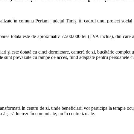
 finalizate în comuna Periam, județul Timiș, în cadrul unui proiect socia
aloarea totală este de aproximativ 7.500.000 lei (TVA inclus), din ca
iari și este dotată cu cinci dormitoare, cameră de zi, bucătărie complet util
rile sunt prevăzute cu rampe de acces, fiind adaptate pentru persoanele cu 
transformată în centru de zi, unde beneficiarii vor participa la terapie ocup
ască și să lucreze în comunitate, nu în centre izolate.