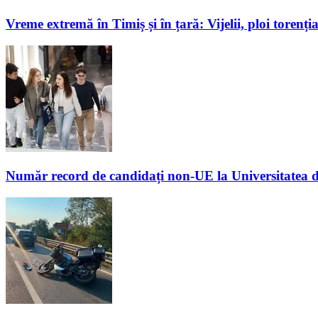
Vreme extremă în Timiș și în țară: Vijelii, ploi toren
Număr record de candidați non-UE la Universitatea de