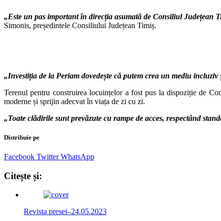
„Este un pas important în direcția asumată de Consiliul Județean Tim
Simonis, președintele Consiliului Județean Timiș.
„Investiția de la Periam dovedește că putem crea un mediu incluziv 
Terenul pentru construirea locuințelor a fost pus la dispoziție de Cons
moderne și sprijin adecvat în viața de zi cu zi.
„Toate clădirile sunt prevăzute cu rampe de acces, respectând standa
Distribuie pe
Facebook
Twitter
WhatsApp
Citește și:
Revista presei–24.05.2023