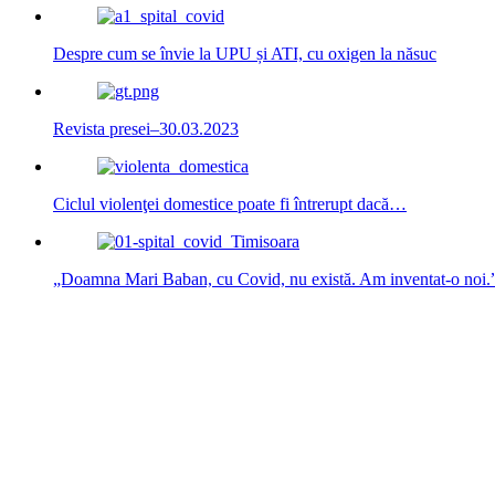
Despre cum se învie la UPU și ATI, cu oxigen la năsuc
Revista presei–30.03.2023
Ciclul violenţei domestice poate fi întrerupt dacă…
„Doamna Mari Baban, cu Covid, nu există. Am inventat-o noi.