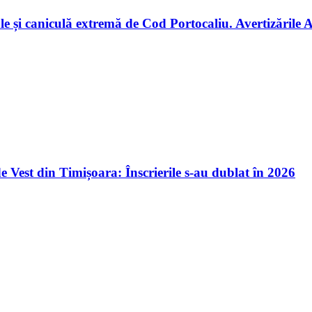
țiale și caniculă extremă de Cod Portocaliu. Avertizăril
 Vest din Timișoara: Înscrierile s-au dublat în 2026