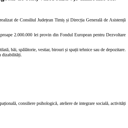
l realizat de Consiliul Județean Timiș și Direcția Generală de Asistență
re aproape 2.000.000 lei provin din Fondul European pentru Dezvoltare
ată, băi, spălătorie, vestiar, birouri și spații tehnice sau de depozitare.
dizabilități.
ațională, consiliere psihologică, ateliere de integrare socială, activități