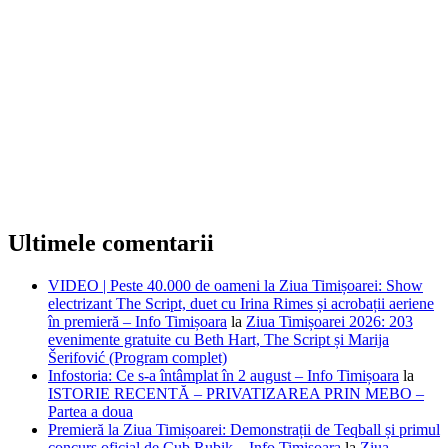
Ultimele comentarii
VIDEO | Peste 40.000 de oameni la Ziua Timișoarei: Show
electrizant The Script, duet cu Irina Rimes și acrobații aeriene
în premieră – Info Timișoara
la
Ziua Timișoarei 2026: 203
evenimente gratuite cu Beth Hart, The Script și Marija
Šerifović (Program complet)
Infostoria: Ce s-a întâmplat în 2 august – Info Timișoara
la
ISTORIE RECENTĂ – PRIVATIZAREA PRIN MEBO –
Partea a doua
Premieră la Ziua Timișoarei: Demonstrații de Teqball și primul
concurs oficial de Cub Rubik – Info Timișoara
la
Ziua