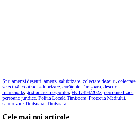
Știri
amenzi deșeuri
,
amenzi salubrizare
,
colectare deșeuri
,
colectare
selectivă
,
contract salubrizare
,
curățenie Timișoara
,
deșeuri
municipale
,
gestionarea deșeurilor
,
HCL 393/2023
,
persoane fizice
,
persoane juridice
,
Poliția Locală Timișoara
,
Protecția Mediului
,
salubrizare Timișoara
,
Timișoara
Cele mai noi articole