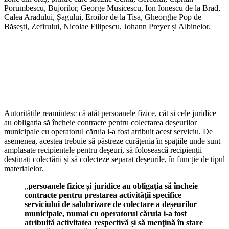
Porumbescu, Bujorilor, George Musicescu, Ion Ionescu de la Brad,
Calea Aradului, Șagului, Eroilor de la Tisa, Gheorghe Pop de
Băsești, Zefirului, Nicolae Filipescu, Johann Preyer și Albinelor.
Autoritățile reamintesc că atât persoanele fizice, cât și cele juridice
au obligația să încheie contracte pentru colectarea deșeurilor
municipale cu operatorul căruia i-a fost atribuit acest serviciu. De
asemenea, acestea trebuie să păstreze curățenia în spațiile unde sunt
amplasate recipientele pentru deșeuri, să folosească recipienții
destinați colectării și să colecteze separat deșeurile, în funcție de tipul
materialelor.
„
persoanele fizice și juridice au obligația să încheie
contracte pentru prestarea activității specifice
serviciului de salubrizare de colectare a deșeurilor
municipale, numai cu operatorul căruia i-a fost
atribuită activitatea respectivă și să menţină în stare