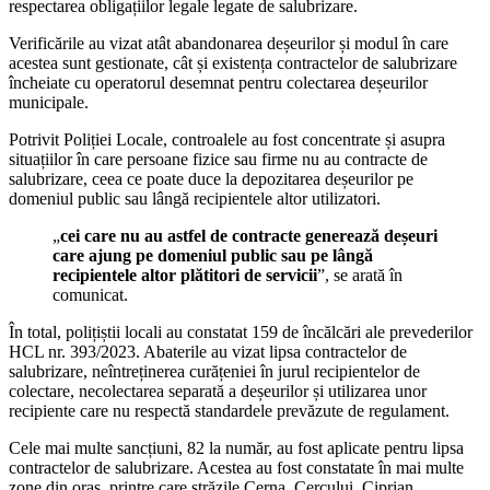
respectarea obligațiilor legale legate de salubrizare.
Verificările au vizat atât abandonarea deșeurilor și modul în care
acestea sunt gestionate, cât și existența contractelor de salubrizare
încheiate cu operatorul desemnat pentru colectarea deșeurilor
municipale.
Potrivit Poliției Locale, controalele au fost concentrate și asupra
situațiilor în care persoane fizice sau firme nu au contracte de
salubrizare, ceea ce poate duce la depozitarea deșeurilor pe
domeniul public sau lângă recipientele altor utilizatori.
„
cei care nu au astfel de contracte generează deșeuri
care ajung pe domeniul public sau pe lângă
recipientele altor plătitori de servicii
”, se arată în
comunicat.
În total, polițiștii locali au constatat 159 de încălcări ale prevederilor
HCL nr. 393/2023. Abaterile au vizat lipsa contractelor de
salubrizare, neîntreținerea curățeniei în jurul recipientelor de
colectare, necolectarea separată a deșeurilor și utilizarea unor
recipiente care nu respectă standardele prevăzute de regulament.
Cele mai multe sancțiuni, 82 la număr, au fost aplicate pentru lipsa
contractelor de salubrizare. Acestea au fost constatate în mai multe
zone din oraș, printre care străzile Cerna, Cercului, Ciprian