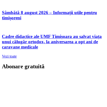
Sâmbătă 8 august 2026 – Informații utile pentru
timișoreni
Cadre didactice ale UMF Timișoara au salvat viața
unui călugăr ortodox, la aniversarea a opt ani de
caravane medicale
Vezi toate
Abonare gratuită