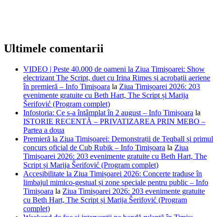
Ultimele comentarii
VIDEO | Peste 40.000 de oameni la Ziua Timișoarei: Show
electrizant The Script, duet cu Irina Rimes și acrobații aeriene
în premieră – Info Timișoara
la
Ziua Timișoarei 2026: 203
evenimente gratuite cu Beth Hart, The Script și Marija
Šerifović (Program complet)
Infostoria: Ce s-a întâmplat în 2 august – Info Timișoara
la
ISTORIE RECENTĂ – PRIVATIZAREA PRIN MEBO –
Partea a doua
Premieră la Ziua Timișoarei: Demonstrații de Teqball și primul
concurs oficial de Cub Rubik – Info Timișoara
la
Ziua
Timișoarei 2026: 203 evenimente gratuite cu Beth Hart, The
Script și Marija Šerifović (Program complet)
Accesibilitate la Ziua Timișoarei 2026: Concerte traduse în
limbajul mimico-gestual și zone speciale pentru public – Info
Timișoara
la
Ziua Timișoarei 2026: 203 evenimente gratuite
cu Beth Hart, The Script și Marija Šerifović (Program
complet)