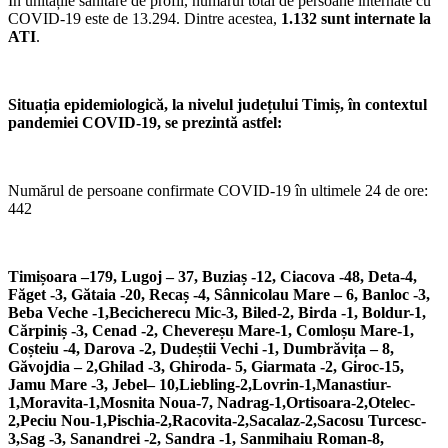
În unitățile sanitare de profil, numărul total de persoane internate cu
COVID-19 este de 13.294. Dintre acestea,
1.132 sunt internate la
ATI
.
Situația epidemiologică, la nivelul județului Timiș, în contextul
pandemiei COVID-19, se prezintă astfel:
Numărul de persoane confirmate COVID-19 în ultimele 24 de ore:
442
Timișoara –179, Lugoj – 37, Buziaș -12, Ciacova -48, Deta-4,
Făget -3, Gătaia -20, Recaș -4, Sânnicolau Mare – 6, Banloc -3,
Beba Veche -1,Becicherecu Mic-3, Biled-2, Birda -1, Boldur-1,
Cărpiniș -3, Cenad -2, Chevereșu Mare-1, Comloșu Mare-1,
Coșteiu -4, Darova -2, Dudeștii Vechi -1, Dumbrăvița – 8,
Găvojdia – 2,Ghilad -3, Ghiroda- 5, Giarmata -2, Giroc-15,
Jamu Mare -3, Jebel– 10,Liebling-2,Lovrin-1,Manastiur-
1,Moravita-1,Mosnita Noua-7, Nadrag-1,Ortisoara-2,Otelec-
2,Peciu Nou-1,Pischia-2,Racovita-2,Sacalaz-2,Sacosu Turcesc-
3,Sag -3, Sanandrei -2, Sandra -1, Sanmihaiu Roman-8,