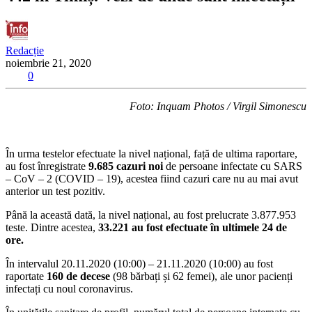
Redacție
noiembrie 21, 2020
0
Foto: Inquam Photos / Virgil Simonescu
În urma testelor efectuate la nivel național, față de ultima raportare,
au fost înregistrate
9.685 cazuri noi
de persoane infectate cu SARS
– CoV – 2 (COVID – 19), acestea fiind cazuri care nu au mai avut
anterior un test pozitiv.
Până la această dată, la nivel național, au fost prelucrate 3.877.953
teste. Dintre acestea,
33.221 au fost efectuate în ultimele 24 de
ore.
În intervalul 20.11.2020 (10:00) – 21.11.2020 (10:00) au fost
raportate
160 de decese
(98 bărbați și 62 femei), ale unor pacienți
infectați cu noul coronavirus.