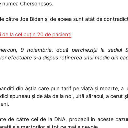
 se numea Chersonesos.
de către Joe Biden și de aceea sunt atât de contradict
 de la cel puțin 20 de pacienți
ercuri, 9 noiembrie, două percheziţii la sediul Sp
lor efectuate s-a dispus reținerea unui medic din ca
ndiți din ăștia care pun tarif pe viață și moarte, a l
i spuneau și de ăla de la noi, uită săracul, a cerut și
meni.
e de către cei de la DNA, probabil în aceste cazur
arații ale martorilor și tot ce mai e nevoie.