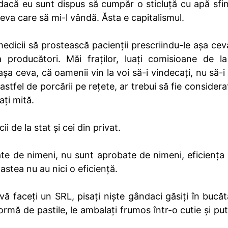
 dacă eu sunt dispus să cumpăr o sticluță cu apă sfin
neva care să mi-l vândă. Ăsta e capitalismul.
edicii să prostească pacienții prescriindu-le așa ceva
producători. Măi fraților, luați comisioane de l
 ceva, că oamenii vin la voi să-i vindecați, nu să-i p
 astfel de porcării pe rețete, ar trebui să fie consider
ați mită.
i de la stat și cei din privat.
te de nimeni, nu sunt aprobate de nimeni, eficiența 
e astea nu au nici o eficiență.
 vă faceți un SRL, pisați niște gândaci găsiți în bucăt
 formă de pastile, le ambalați frumos într-o cutie și put