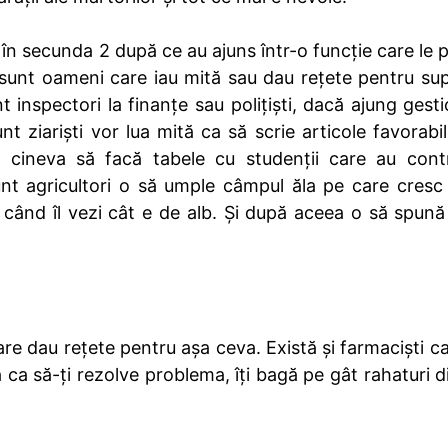
 în secunda 2 după ce au ajuns într-o funcție care le 
l, sunt oameni care iau mită sau dau rețete pentru su
 inspectori la finanțe sau polițiști, dacă ajung gesti
t ziariști vor lua mită ca să scrie articole favorabil
 cineva să facă tabele cu studenții care au contr
unt agricultori o să umple câmpul ăla pe care cresc 
când îl vezi cât e de alb. Și după aceea o să spună
re dau rețete pentru așa ceva. Există și farmaciști c
a ca să-ți rezolve problema, îți bagă pe gât rahaturi d