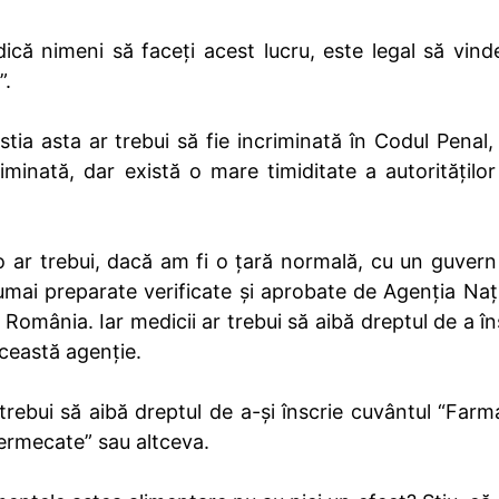
ă nimeni să faceți acest lucru, este legal să vinde
”.
stia asta ar trebui să fie incriminată în Codul Penal,
iminată, dar există o mare timiditate a autoritățilo
o ar trebui, dacă am fi o țară normală, cu un guvern 
umai preparate verificate și aprobate de Agenția Naț
România. Iar medicii ar trebui să aibă dreptul de a în
ceastă agenție.
trebui să aibă dreptul de a-și înscrie cuvântul “Farm
fermecate” sau altceva.