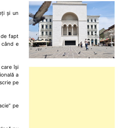
ți și un
 de fapt
r când e
care își
ională a
scrie pe
acie” pe