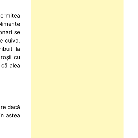
permitea
plimente
onari se
e cuiva,
ibuit la
roșii cu
 că alea
are dacă
in astea