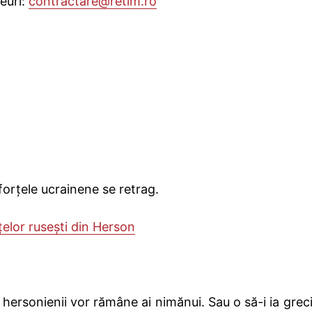
euri:
contractare@retim.ro
orțele ucrainene se retrag.
elor rusești din Herson
ă hersonienii vor rămâne ai nimănui. Sau o să-i ia greci