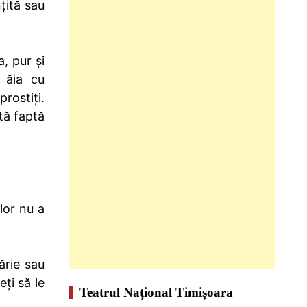
țită sau
, pur și
a ăia cu
rostiți.
ată faptă
lor nu a
ărie sau
eți să le
Teatrul Național Timișoara