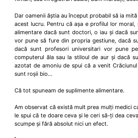
Dar oamenii ăștia au început probabil să ia mită
acest lucru. Pentru că așa e profilul lor mora
alimentare dacă sunt doctori, o iau și dacă sunt
vor pune să fure din propria gestiune, dacă sun
dacă sunt profesori universitari vor pune pe
computerul ăla sau la stiloul de aur și dacă s
azotat de amoniu de spui că a venit Crăciunul 
sunt roșii bio…
Că tot spuneam de suplimente alimentare.
Am observat că există mult prea mulți medici ca
le spui că te doare ceva și le ceri să-ți dea cev
scumpe și fără absolut nici un efect.