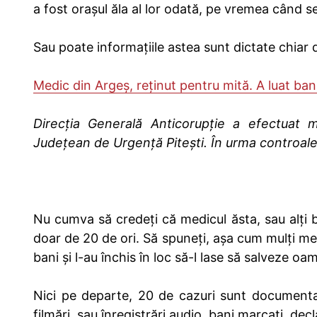
a fost orașul ăla al lor odată, pe vremea când
Sau poate informațiile astea sunt dictate chiar 
Medic din Argeș, reținut pentru mită. A luat bani
Direcția Generală Anticorupție a efectuat mi
Judeţean de Urgenţă Piteşti. În urma controale
Nu cumva să credeți că medicul ăsta, sau alți ba
doar de 20 de ori. Să spuneți, așa cum mulți medic
bani și l-au închis în loc să-l lase să salveze oa
Nici pe departe, 20 de cazuri sunt documentat
filmări, sau înregistrări audio, bani marcați, decl