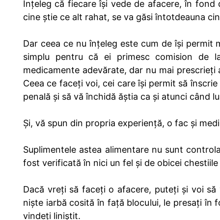
Înțeleg că fiecare își vede de afacere, în fond
cine știe ce alt rahat, se va găsi întotdeauna ci
Dar ceea ce nu înțeleg este cum de își permit m
simplu pentru că ei primesc comision de la 
medicamente adevărate, dar nu mai prescrieți așa
Ceea ce faceți voi, cei care își permit să înscrie
penală și să vă închidă ăștia ca și atunci când lu
Și, vă spun din propria experiență, o fac și medici
Suplimentele astea alimentare nu sunt controla
fost verificată în nici un fel și de obicei chestiil
Dacă vreți să faceți o afacere, puteți și voi să
niște iarbă cosită în față blocului, le presați în
vindeți liniștit.