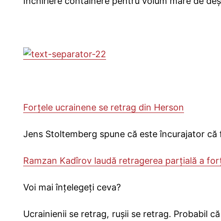
Închiriere containere pentru volum mare de deș
Forţele ucrainene se retrag din Herson
Jens Stoltemberg spune că este încurajator că f
Ramzan Kadîrov laudă retragerea parțială a forț
Voi mai înțelegeți ceva?
Ucrainienii se retrag, rușii se retrag. Probabil c