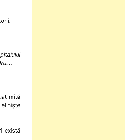
orii.
italului
drul…
uat mită
 el niște
i există