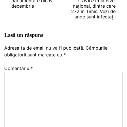
parlamentare din 6
COVID-19 la nivel
în
decembrie
național, dintre care
272 în Timiș. Vezi de
articole
unde sunt infectații
Lasă un răspuns
Adresa ta de email nu va fi publicată.
Câmpurile
obligatorii sunt marcate cu
*
Comentariu
*