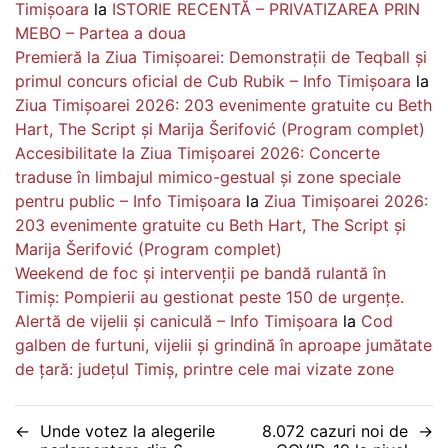
Timișoara
la
ISTORIE RECENTĂ – PRIVATIZAREA PRIN
MEBO – Partea a doua
Premieră la Ziua Timișoarei: Demonstrații de Teqball și
primul concurs oficial de Cub Rubik – Info Timișoara
la
Ziua Timișoarei 2026: 203 evenimente gratuite cu Beth
Hart, The Script și Marija Šerifović (Program complet)
Accesibilitate la Ziua Timișoarei 2026: Concerte
traduse în limbajul mimico-gestual și zone speciale
pentru public – Info Timișoara
la
Ziua Timișoarei 2026:
203 evenimente gratuite cu Beth Hart, The Script și
Marija Šerifović (Program complet)
Weekend de foc și intervenții pe bandă rulantă în
Timiș: Pompierii au gestionat peste 150 de urgențe.
Alertă de vijelii și caniculă – Info Timișoara
la
Cod
galben de furtuni, vijelii și grindină în aproape jumătate
de țară: județul Timiș, printre cele mai vizate zone
Navigare
Unde votez la alegerile
8.072 cazuri noi de