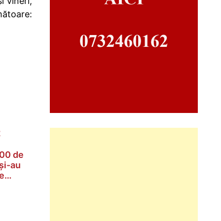
i vineri,
ătoare:
800 de
și-au
le…