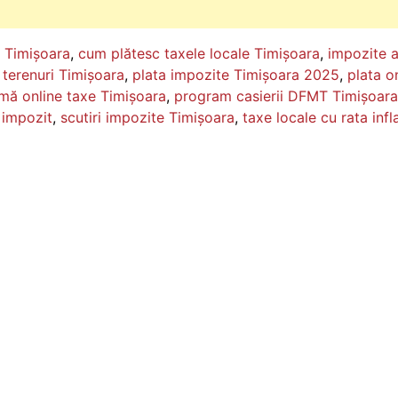
e Timișoara
,
cum plătesc taxele locale Timișoara
,
impozite 
 terenuri Timișoara
,
plata impozite Timișoara 2025
,
plata o
rmă online taxe Timișoara
,
program casierii DFMT Timișoara
e impozit
,
scutiri impozite Timișoara
,
taxe locale cu rata infla