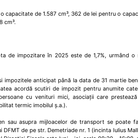
 o capacitate de 1.587 cm³, 362 de lei pentru o capac
98 cm³.
 cota de impozitare în 2025 este de 1,7%, urmând o
 și impozitele anticipat până la data de 31 martie ben
tatea acordă scutiri de impozit pentru anumite cate
 persoane cu venituri mici, asociații care prestează 
litat termic imobilul ș.a.).
ren sau asupra mijloacelor de transport se poate f
ului DFMT de pe str. Demetriade nr. 1 (incinta Iulius Mall