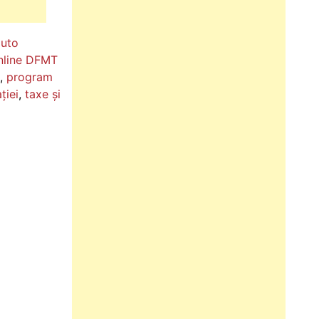
auto
nline DFMT
,
program
ției
,
taxe și