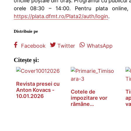
oficiile poștale din oraș. Programul cu publicul al
orele 08:30 – 14:00. Pentru plata online,
https://plata.dfmt.ro/Plata2/auth/login
.
Distribuie pe
Facebook
Twitter
WhatsApp
Citește și:
Revista presei cu
Anton Kovacs -
Cotele de
Ti
10.01.2026
impozitare vor
ap
rămâne
va
neschimbate în
on
2025.…