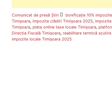
Comunicat de presă
Știri
bonificație 10% impozit
Timișoara
,
impozite clădiri Timișoara 2025
,
impozite
Timișoara
,
plata online taxe locale Timișoara
,
platfo
Direcția Fiscală Timișoara
,
reabilitare termică scutir
impozite locale Timișoara 2025