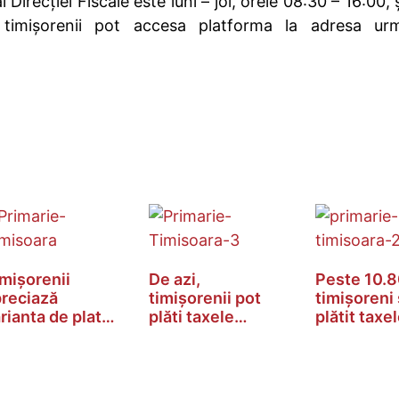
 Direcției Fiscale este luni – joi, orele 08:30 – 16:00, ș
 timișorenii pot accesa platforma la adresa urm
mișorenii
De azi,
Peste 10.
reciază
timișorenii pot
timișoreni 
rianta de plată
plăti taxele
plătit taxe
line pusă…
locale pentru
2025