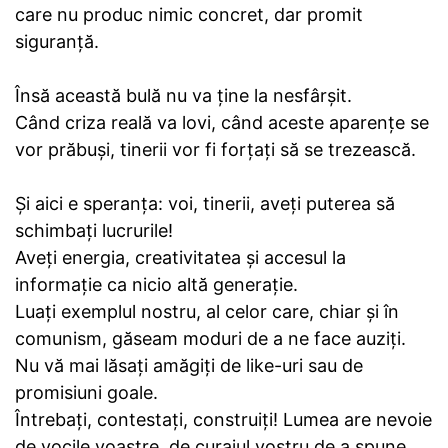
care nu produc nimic concret, dar promit
siguranță.
Însă această bulă nu va ține la nesfârșit.
Când criza reală va lovi, când aceste aparențe se
vor prăbuși, tinerii vor fi forțați să se trezească.
Și aici e speranța: voi, tinerii, aveți puterea să
schimbați lucrurile!
Aveți energia, creativitatea și accesul la
informație ca nicio altă generație.
Luați exemplul nostru, al celor care, chiar și în
comunism, găseam moduri de a ne face auziți.
Nu vă mai lăsați amăgiți de like-uri sau de
promisiuni goale.
Întrebați, contestați, construiți! Lumea are nevoie
de vocile voastre, de curajul vostru de a spune