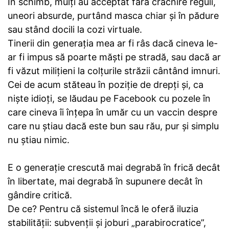
În schimb, mulți au acceptat fără crâcnire reguli,
uneori absurde, purtând masca chiar și în pădure
sau stând docili la cozi virtuale.
Tinerii din generația mea ar fi râs dacă cineva le-
ar fi impus să poarte măști pe stradă, sau dacă ar
fi văzut milițieni la colțurile străzii cântând imnuri.
Cei de acum stăteau în poziție de drepți și, ca
niște idioți, se lăudau pe Facebook cu pozele în
care cineva îi înțepa în umăr cu un vaccin despre
care nu știau dacă este bun sau rău, pur și simplu
nu știau nimic.
E o generație crescută mai degrabă în frică decât
în libertate, mai degrabă în supunere decât în
gândire critică.
De ce? Pentru că sistemul încă le oferă iluzia
stabilității: subvenții și joburi „parabirocratice”,