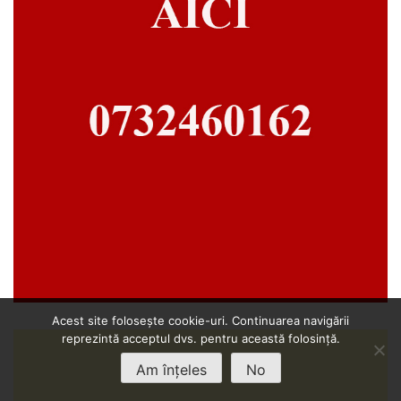
Acest site folosește cookie-uri. Continuarea navigării
reprezintă acceptul dvs. pentru această folosință.
Am înțeles
No