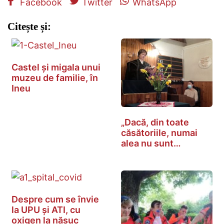
Facebook
Twitter
WhatsApp
Citește și:
Castel și migala unui
muzeu de familie, în
Ineu
„Dacă, din toate
căsătoriile, numai
alea nu sunt…
Despre cum se învie
la UPU și ATI, cu
oxigen la năsuc