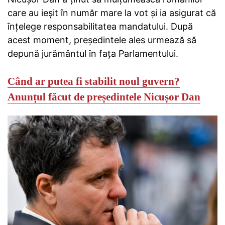
care au ieşit în număr mare la vot şi ia asigurat că
înţelege responsabilitatea mandatului. După
acest moment, preşedintele ales urmează să
depună jurământul în faţa Parlamentului.
Când ar putea fi stabilit noul guvern?
Anunțul făcut de președintele Nicușor Dan