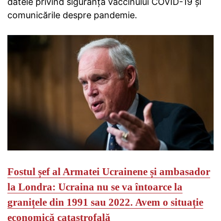
datele privind siguranța vaccinului COVID-19 și
comunicările despre pandemie.
Fostul șef al Armatei Ucrainene și ambasador
la Londra: Ucraina nu se va întoarce la
granițele din 1991 sau 2022.
Avem o situație
economică catastrofală