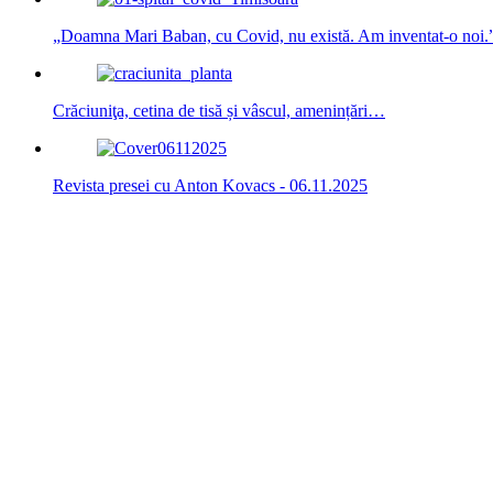
„Doamna Mari Baban, cu Covid, nu există. Am inventat-o noi.
Crăciuniţa, cetina de tisă și vâscul, amenințări…
Revista presei cu Anton Kovacs - 06.11.2025