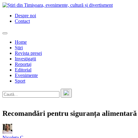
Skip
to
Despre noi
content
Contact
Home
Știri
Revista presei
Investigații
Reportaj
Editorial
Evenimente
Sport
Recomandări pentru siguranța alimentară a
Nicoleta C.