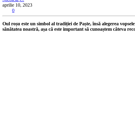
aprilie 10, 2023
0
Oul roșu este un simbol al tradiției de Paște, însă alegerea vopsel
sănătatea noastră, așa că este important să cunoaștem câteva re