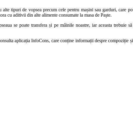
 nu alte tipuri de vopsea precum cele pentru mașini sau garduri, care 
tora cu aditivii din alte alimente consumate la masa de Paște.
ua se poate transfera și pe mâinile noastre, iar aceasta trebuie să î
ulta aplicația InfoCons, care conține informații despre compoziție și ri