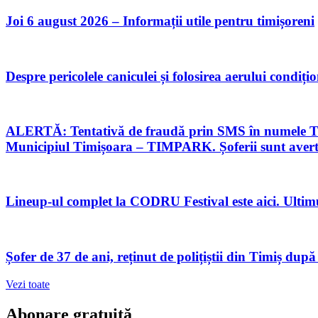
Joi 6 august 2026 – Informații utile pentru timișoreni
Despre pericolele caniculei și folosirea aerului condiți
ALERTĂ: Tentativă de fraudă prin SMS în numele TPAR
Municipiul Timișoara – TIMPARK. Șoferii sunt avertiz
Lineup-ul complet la CODRU Festival este aici. Ultim
Șofer de 37 de ani, reținut de polițiștii din Timiș după
Vezi toate
Abonare gratuită