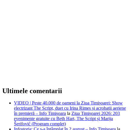
Ultimele comentarii
VIDEO | Peste 40.000 de oameni la Ziua Timișoarei: Show
electrizant The Script, duet cu Irina Rimes și acrobații aeriene
în premieră – Info Timișoara
la
Ziua Timișoarei 2026: 203
evenimente gratuite cu Beth Hart, The Script și Marija
Šerifović (Program complet)
Infostoria: Ce s-a întâmplat în 2 august – Info Timișoara
la