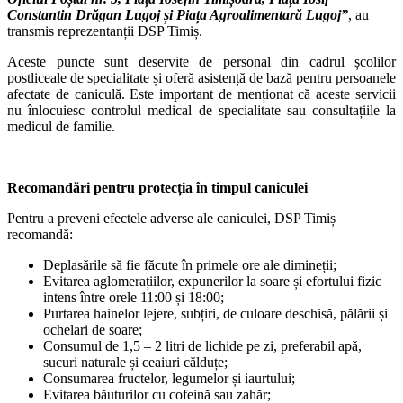
Constantin Drăgan Lugoj și Piața Agroalimentară Lugoj”
, au
transmis reprezentanții DSP Timiș.
Aceste puncte sunt deservite de personal din cadrul școlilor
postliceale de specialitate și oferă asistență de bază pentru persoanele
afectate de caniculă. Este important de menționat că aceste servicii
nu înlocuiesc controlul medical de specialitate sau consultațiile la
medicul de familie.
Recomandări pentru protecția în timpul caniculei
Pentru a preveni efectele adverse ale caniculei, DSP Timiș
recomandă:
Deplasările să fie făcute în primele ore ale dimineții;
Evitarea aglomerațiilor, expunerilor la soare și efortului fizic
intens între orele 11:00 și 18:00;
Purtarea hainelor lejere, subțiri, de culoare deschisă, pălării și
ochelari de soare;
Consumul de 1,5 – 2 litri de lichide pe zi, preferabil apă,
sucuri naturale și ceaiuri călduțe;
Consumarea fructelor, legumelor și iaurtului;
Evitarea băuturilor cu cofeină sau zahăr;