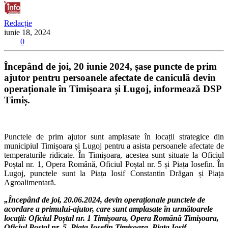
Redacție
iunie 18, 2024
0
Începând de joi, 20 iunie 2024, șase puncte de prim
ajutor pentru persoanele afectate de caniculă devin
operaționale în Timișoara și Lugoj, informează DSP
Timiș.
Punctele de prim ajutor sunt amplasate în locații strategice din
municipiul Timișoara și Lugoj pentru a asista persoanele afectate de
temperaturile ridicate. În Timișoara, acestea sunt situate la Oficiul
Poștal nr. 1, Opera Română, Oficiul Poștal nr. 5 și Piața Iosefin. În
Lugoj, punctele sunt la Piața Iosif Constantin Drăgan și Piața
Agroalimentară.
„Începând de joi, 20.06.2024, devin operaționale punctele de
acordare a primului-ajutor, care sunt amplasate în următoarele
locații: Oficiul Poștal nr. 1 Timișoara, Opera Română Timișoara,
Oficiul Poștal nr. 5, Piața Iosefin Timișoara, Piața Iosif