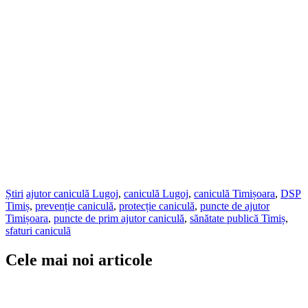
Știri
ajutor caniculă Lugoj
,
caniculă Lugoj
,
caniculă Timișoara
,
DSP
Timiș
,
prevenție caniculă
,
protecție caniculă
,
puncte de ajutor
Timișoara
,
puncte de prim ajutor caniculă
,
sănătate publică Timiș
,
sfaturi caniculă
Cele mai noi articole