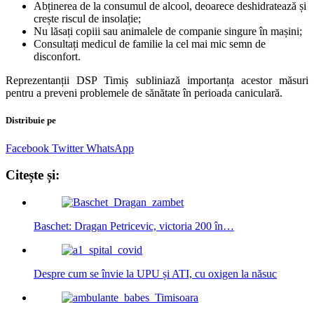
Abținerea de la consumul de alcool, deoarece deshidratează și
crește riscul de insolație;
Nu lăsați copiii sau animalele de companie singure în mașini;
Consultați medicul de familie la cel mai mic semn de
disconfort.
Reprezentanții DSP Timiș subliniază importanța acestor măsuri
pentru a preveni problemele de sănătate în perioada caniculară.
Distribuie pe
Facebook
Twitter
WhatsApp
Citește și:
Baschet: Dragan Petricevic, victoria 200 în…
Despre cum se învie la UPU și ATI, cu oxigen la năsuc