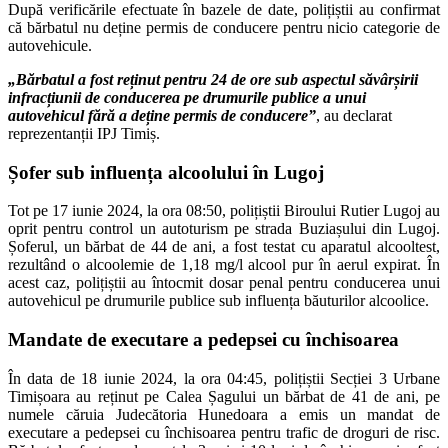
După verificările efectuate în bazele de date, polițiștii au confirmat
că bărbatul nu deține permis de conducere pentru nicio categorie de
autovehicule.
„Bărbatul a fost reținut pentru 24 de ore sub aspectul săvârșirii
infracțiunii de conducerea pe drumurile publice a unui
autovehicul fără a deține permis de conducere”
, au declarat
reprezentanții IPJ Timiș.
Șofer sub influența alcoolului în Lugoj
Tot pe 17 iunie 2024, la ora 08:50, polițiștii Biroului Rutier Lugoj au
oprit pentru control un autoturism pe strada Buziașului din Lugoj.
Șoferul, un bărbat de 44 de ani, a fost testat cu aparatul alcooltest,
rezultând o alcoolemie de 1,18 mg/l alcool pur în aerul expirat. În
acest caz, polițiștii au întocmit dosar penal pentru conducerea unui
autovehicul pe drumurile publice sub influența băuturilor alcoolice.
Mandate de executare a pedepsei cu închisoarea
În data de 18 iunie 2024, la ora 04:45, polițiștii Secției 3 Urbane
Timișoara au reținut pe Calea Șagului un bărbat de 41 de ani, pe
numele căruia Judecătoria Hunedoara a emis un mandat de
executare a pedepsei cu închisoarea pentru trafic de droguri de risc.