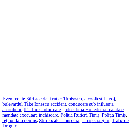
Evenimente
Știri
accident rutier Timișoara
,
alcooltest Lugoj
,
bulevardul Take Ionescu accident
,
conducere sub influența
alcoolului
,
IPJ Timiș informare
,
judecătoria Hunedoara mandate
,
mandate executare închisoare
,
Poliția Rutieră Timiș
,
Poliția Timiș
,
reținut fără permis
,
Știri locale Timișoara
,
Timișoara Știri
,
Trafic de
Droguri