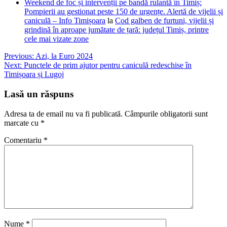
Weekend de foc și intervenții pe bandă rulantă în Timiș:
Pompierii au gestionat peste 150 de urgențe. Alertă de vijelii și
caniculă – Info Timișoara
la
Cod galben de furtuni, vijelii și
grindină în aproape jumătate de țară: județul Timiș, printre
cele mai vizate zone
Navigare
Previous:
Azi, la Euro 2024
Next:
Punctele de prim ajutor pentru caniculă redeschise în
în
Timișoara și Lugoj
articole
Lasă un răspuns
Adresa ta de email nu va fi publicată.
Câmpurile obligatorii sunt
marcate cu
*
Comentariu
*
Nume
*