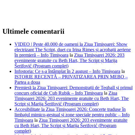
Ultimele comentarii
VIDEO | Peste 40.000 de oameni la Ziua Timișoarei: Show
electrizant The Script, duet cu Irina Rimes și acrobații aeriene
în premieră – Info Timișoara
la
Ziua Timișoarei 2026: 203
evenimente gratuite cu Beth Hart, The Script și Marija
Šerifović (Program complet)
Infostoria: Ce s-a întâmplat în 2 august – Info Timișoara
la
ISTORIE RECENTĂ – PRIVATIZAREA PRIN MEBO –
Partea a doua
Premieră la Ziua Timișoarei: Demonstrații de Teqball și primul
concurs oficial de Cub Rubik – Info Timișoara
la
Ziua
Timișoarei 2026: 203 evenimente gratuite cu Beth Hart, The
Script și Marija Šerifović (Program complet)
Accesibilitate la Ziua Timișoarei 2026: Concerte traduse în
limbajul mimico-gestual și zone speciale pentru public – Info
Timișoara
la
Ziua Timișoarei 2026: 203 evenimente gratuite
cu Beth Hart, The Script și Marija Šerifović (Program
complet)