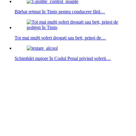
Bărbat reținut în Timiș pentru conducere fără…
Tot mai mulți șoferi drogați sau beți, prinși de…
Schimbări majore în Codul Penal privind șoferii…