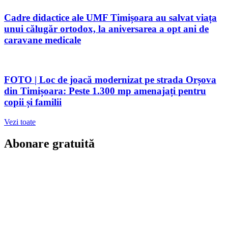
Cadre didactice ale UMF Timișoara au salvat viața
unui călugăr ortodox, la aniversarea a opt ani de
caravane medicale
FOTO | Loc de joacă modernizat pe strada Orșova
din Timișoara: Peste 1.300 mp amenajați pentru
copii și familii
Vezi toate
Abonare gratuită