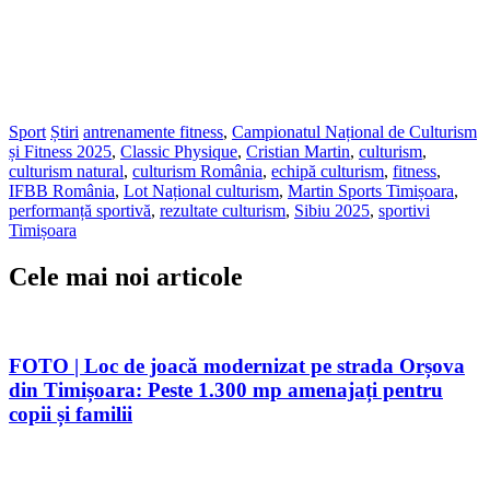
Sport
Știri
antrenamente fitness
,
Campionatul Național de Culturism
și Fitness 2025
,
Classic Physique
,
Cristian Martin
,
culturism
,
culturism natural
,
culturism România
,
echipă culturism
,
fitness
,
IFBB România
,
Lot Național culturism
,
Martin Sports Timișoara
,
performanță sportivă
,
rezultate culturism
,
Sibiu 2025
,
sportivi
Timișoara
Cele mai noi articole
FOTO | Loc de joacă modernizat pe strada Orșova
din Timișoara: Peste 1.300 mp amenajați pentru
copii și familii