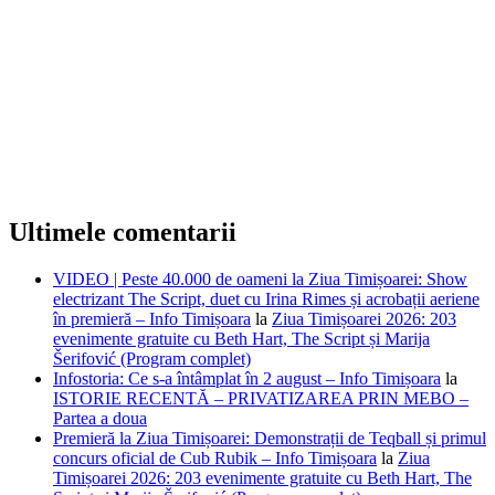
Ultimele comentarii
VIDEO | Peste 40.000 de oameni la Ziua Timișoarei: Show
electrizant The Script, duet cu Irina Rimes și acrobații aeriene
în premieră – Info Timișoara
la
Ziua Timișoarei 2026: 203
evenimente gratuite cu Beth Hart, The Script și Marija
Šerifović (Program complet)
Infostoria: Ce s-a întâmplat în 2 august – Info Timișoara
la
ISTORIE RECENTĂ – PRIVATIZAREA PRIN MEBO –
Partea a doua
Premieră la Ziua Timișoarei: Demonstrații de Teqball și primul
concurs oficial de Cub Rubik – Info Timișoara
la
Ziua
Timișoarei 2026: 203 evenimente gratuite cu Beth Hart, The