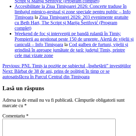
Script și Marija Šerifović (Program complet)
Accesibilitate la Ziua Timișoarei 2026: Concerte traduse în
limbajul mimico-gestual și zone speciale pentru public – Info
Timișoara
la
Ziua Timișoarei 2026: 203 evenimente gratuite
cu Beth Hart, The Script și Marija Šerifović (Program
complet)
Weekend de foc și intervenții pe bandă rulantă în Timiș:
Pompierii au gestionat peste 150 de urgențe. Alertă de vijelii și
caniculă – Info Timișoara
la
Cod galben de furtuni, vijelii și
grindină în aproape jumătate de țară: județul Timiș, printre
cele mai vizate zone
Navigare
Previous:
PNL Timiș ia poziție pe subiectul „înghețării” investițiilor
Next:
Bărbat de 38 de ani, prins de polițiști în timp ce se
în
autosatisfăcea în Parcul Central din Timișoara
articole
Lasă un răspuns
Adresa ta de email nu va fi publicată.
Câmpurile obligatorii sunt
marcate cu
*
Comentariu
*