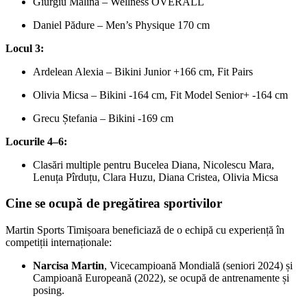
Giurgiu Mălina – Wellness OVERALL
Daniel Pădure – Men’s Physique 170 cm
Locul 3:
Ardelean Alexia – Bikini Junior +166 cm, Fit Pairs
Olivia Micsa – Bikini -164 cm, Fit Model Senior+ -164 cm
Grecu Ștefania – Bikini -169 cm
Locurile 4–6:
Clasări multiple pentru Bucelea Diana, Nicolescu Mara,
Lenuța Pîrduțu, Clara Huzu, Diana Cristea, Olivia Micsa
Cine se ocupă de pregătirea sportivilor
Martin Sports Timișoara beneficiază de o echipă cu experiență în
competiții internaționale:
Narcisa Martin
, Vicecampioană Mondială (seniori 2024) și
Campioană Europeană (2022), se ocupă de antrenamente și
posing.