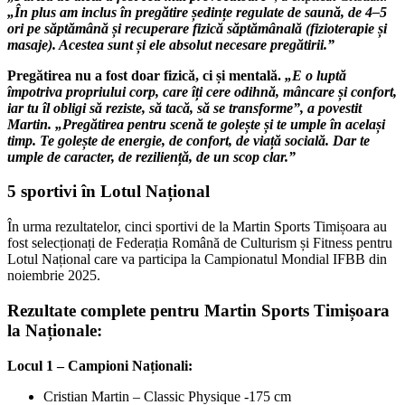
„În plus am inclus în pregătire ședințe regulate de saună, de 4–5
ori pe săptămână și recuperare fizică săptămânală (fizioterapie și
masaje). Acestea sunt și ele absolut necesare pregătirii.”
Pregătirea nu a fost doar fizică, ci și mentală.
„E o luptă
împotriva propriului corp, care îți cere odihnă, mâncare și confort,
iar tu îl obligi să reziste, să tacă, să se transforme”, a povestit
Martin. „Pregătirea pentru scenă te golește și te umple în același
timp. Te golește de energie, de confort, de viață socială. Dar te
umple de caracter, de reziliență, de un scop clar.”
5 sportivi în Lotul Național
În urma rezultatelor, cinci sportivi de la Martin Sports Timișoara au
fost selecționați de Federația Română de Culturism și Fitness pentru
Lotul Național care va participa la Campionatul Mondial IFBB din
noiembrie 2025.
Rezultate complete pentru Martin Sports Timișoara
la Naționale:
Locul 1 – Campioni Naționali:
Cristian Martin – Classic Physique -175 cm