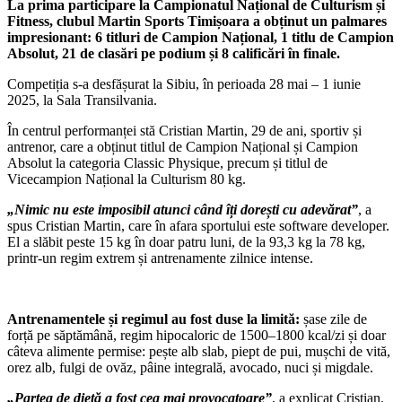
La prima participare la Campionatul Național de Culturism și
Fitness, clubul Martin Sports Timișoara a obținut un palmares
impresionant: 6 titluri de Campion Național, 1 titlu de Campion
Absolut, 21 de clasări pe podium și 8 calificări în finale.
Competiția s-a desfășurat la Sibiu, în perioada 28 mai – 1 iunie
2025, la Sala Transilvania.
În centrul performanței stă Cristian Martin, 29 de ani, sportiv și
antrenor, care a obținut titlul de Campion Național și Campion
Absolut la categoria Classic Physique, precum și titlul de
Vicecampion Național la Culturism 80 kg.
„Nimic nu este imposibil atunci când îți dorești cu adevărat”
, a
spus Cristian Martin, care în afara sportului este software developer.
El a slăbit peste 15 kg în doar patru luni, de la 93,3 kg la 78 kg,
printr-un regim extrem și antrenamente zilnice intense.
Antrenamentele și regimul au fost duse la limită:
șase zile de
forță pe săptămână, regim hipocaloric de 1500–1800 kcal/zi și doar
câteva alimente permise: pește alb slab, piept de pui, mușchi de vită,
orez alb, fulgi de ovăz, pâine integrală, avocado, nuci și migdale.
„Partea de dietă a fost cea mai provocatoare”
, a explicat Cristian.