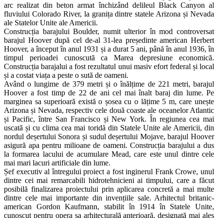
arc realizat din beton armat închizând delileul Black Canyon al
fluviului Colorado River, la granița dintre statele Arizona și Nevada
ale Statelor Unite ale Americii.
Construcția barajului Boulder, numit ulterior în mod controversat
barajul Hoover după cel de-al 31-lea președinte american Herbert
Hoover, a început în anul 1931 și a durat 5 ani, până în anul 1936, în
timpul perioadei cunoscută ca Marea depresiune economică.
Construcția barajalui a fost rezultatul unui masiv efort federal și local
și a costat viața a peste o sută de oameni.
Având o lungime de 379 metri și o înălțime de 221 metri, barajul
Hoover a fost timp de 22 de ani cel mai înalt baraj din lume. Pe
marginea sa superioară există o șosea cu o lățime 5 m, care unește
Arizona și Nevada, respectiv cele două coaste ale oceanelor Atlantic
și Pacific, între San Francisco și New York. În regiunea cea mai
uscată și cu clima cea mai toridă din Statele Unite ale Americii, din
nordul deșertului Sonora și sudul deșertului Mojave, barajul Hoover
asigură apa pentru milioane de oameni. Construcția barajului a dus
la formarea lacului de acumulare Mead, care este unul dintre cele
mai mari lacuri artificiale din lume.
Șef executiv al întregului proiect a fost inginerul Frank Crowe, unul
dintre cei mai remarcabili hidrotehnicieni ai timpului, care a făcut
posibilă finalizarea proiectului prin aplicarea concretă a mai multe
dintre cele mai importante din invențiile sale. Arhitectul britanic-
american Gordon Kaufmann, stabilit în 1914 în Statele Unite,
cunoscut pentru opera sa arhitecturală anterioară, designată mai ales