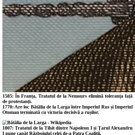
1585: În Franța, Tratatul de la Nemours elimină toleranța față
de protestanți.
1770: Are loc Bătălia de la Larga între Imperiul Rus și Imperiul
Otoman terminată cu victoria decisivă a rușilor.
1807: Tratatul de la Tilsit dintre Napoleon I și Țarul Alexandru
I pune capăt Războiului celei de-a Patra Coaliții.