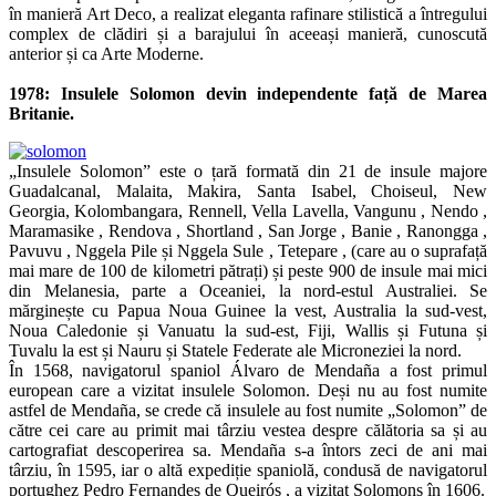
în manieră Art Deco, a realizat eleganta rafinare stilistică a întregului
complex de clădiri și a barajului în aceeași manieră, cunoscută
anterior și ca Arte Moderne.
1978: Insulele Solomon devin independente față de Marea
Britanie.
„Insulele Solomon” este o țară formată din 21 de insule majore
Guadalcanal, Malaita, Makira, Santa Isabel, Choiseul, New
Georgia, Kolombangara, Rennell, Vella Lavella, Vangunu , Nendo ,
Maramasike , Rendova , Shortland , San Jorge , Banie , Ranongga ,
Pavuvu , Nggela Pile și Nggela Sule , Tetepare , (care au o suprafață
mai mare de 100 de kilometri pătrați) și peste 900 de insule mai mici
din Melanesia, parte a Oceaniei, la nord-estul Australiei. Se
mărginește cu Papua Noua Guinee la vest, Australia la sud-vest,
Noua Caledonie și Vanuatu la sud-est, Fiji, Wallis și Futuna și
Tuvalu la est și Nauru și Statele Federate ale Microneziei la nord.
În 1568, navigatorul spaniol Álvaro de Mendaña a fost primul
european care a vizitat insulele Solomon. Deși nu au fost numite
astfel de Mendaña, se crede că insulele au fost numite „Solomon” de
către cei care au primit mai târziu vestea despre călătoria sa și au
cartografiat descoperirea sa. Mendaña s-a întors zeci de ani mai
târziu, în 1595, iar o altă expediție spaniolă, condusă de navigatorul
portughez Pedro Fernandes de Queirós , a vizitat Solomons în 1606.