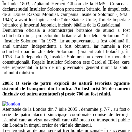
În iunie 1893, căpitanul Herbert Gibson de la HMS Curacoa a
declarat sudul Insulelor Solomon protectorat britanic. În timpul celui
de-al Doilea Război Mondial, campania Insulelor Solomon (1942–
1945) a avut loc lupte acerbe între Statele Unite, forțele imperiale
britanice și Imperiul Japoniei, inclusiv bătălia de la Guadalcanal .
Denumirea oficială a administrației britanice de atunci a fost
schimbată din „ protectoratul britanic al Insulelor Solomon ” în
„Insulele Solomon” în 1975, iar autoguvernarea a fost obținută în
anul următor. Independența a fost obținută, iar numele a fost
schimbat doar în „Insulele Solomon” (fără articolul hotărât ), în
1978. La independență, Insulele Solomon au devenit o monarhie
constituțională. Regele Insulelor Solomon este Carol al III-lea, care
este reprezentat în țară de un guvernator general numit la sfatul
primului ministru.
2005: O serie de patru explozii de natură teroristă zguduie
sistemul de transport din Londra. Au fost uciși 56 de oameni
(inclusiv cei patru atentatori) și peste 700 au fost răniți.
Atentatele de la Londra din 7 iulie 2005 , denumite și 7/7 , au fost o
serie de patru atacuri sinucigașe coordonate comise de teroriști
islamiști care au vizat navetiștii care călătoreau cu transportul public
din Londra în timpul orelor de vârf ale dimineții.
Trei teroriști au detonat separat trei bombe artizanale în succesiune