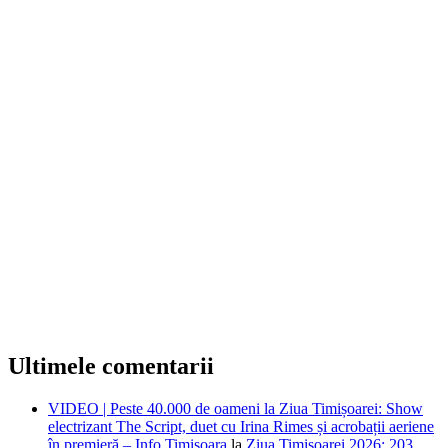
Ultimele comentarii
VIDEO | Peste 40.000 de oameni la Ziua Timișoarei: Show
electrizant The Script, duet cu Irina Rimes și acrobații aeriene
în premieră – Info Timișoara
la
Ziua Timișoarei 2026: 203