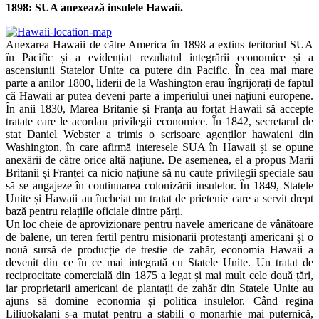
1898: SUA anexează insulele Hawaii.
Anexarea Hawaii de către America în 1898 a extins teritoriul SUA
în Pacific și a evidențiat rezultatul integrării economice și a
ascensiunii Statelor Unite ca putere din Pacific. În cea mai mare
parte a anilor 1800, liderii de la Washington erau îngrijorați de faptul
că Hawaii ar putea deveni parte a imperiului unei națiuni europene.
În anii 1830, Marea Britanie și Franța au forțat Hawaii să accepte
tratate care le acordau privilegii economice. În 1842, secretarul de
stat Daniel Webster a trimis o scrisoare agenților hawaieni din
Washington, în care afirmă interesele SUA în Hawaii și se opune
anexării de către orice altă națiune. De asemenea, el a propus Marii
Britanii și Franței ca nicio națiune să nu caute privilegii speciale sau
să se angajeze în continuarea colonizării insulelor. În 1849, Statele
Unite și Hawaii au încheiat un tratat de prietenie care a servit drept
bază pentru relațiile oficiale dintre părți.
Un loc cheie de aprovizionare pentru navele americane de vânătoare
de balene, un teren fertil pentru misionarii protestanți americani și o
nouă sursă de producție de trestie de zahăr, economia Hawaii a
devenit din ce în ce mai integrată cu Statele Unite. Un tratat de
reciprocitate comercială din 1875 a legat și mai mult cele două țări,
iar proprietarii americani de plantații de zahăr din Statele Unite au
ajuns să domine economia și politica insulelor. Când regina
Liliuokalani s-a mutat pentru a stabili o monarhie mai puternică,