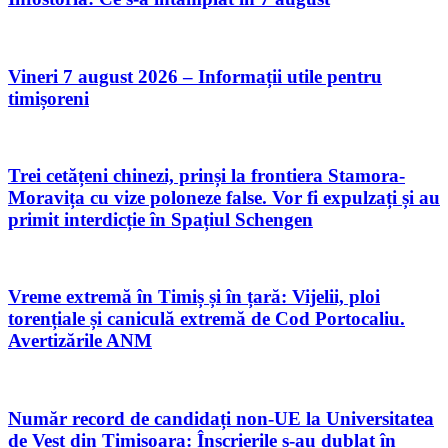
Vineri 7 august 2026 – Informații utile pentru
timișoreni
Trei cetățeni chinezi, prinși la frontiera Stamora-
Moravița cu vize poloneze false. Vor fi expulzați și au
primit interdicție în Spațiul Schengen
Vreme extremă în Timiș și în țară: Vijelii, ploi
torențiale și caniculă extremă de Cod Portocaliu.
Avertizările ANM
Număr record de candidați non-UE la Universitatea
de Vest din Timișoara: Înscrierile s-au dublat în