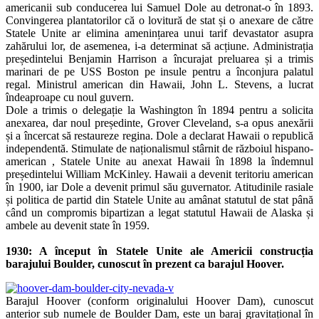
americanii sub conducerea lui Samuel Dole au detronat-o în 1893.
Convingerea plantatorilor că o lovitură de stat și o anexare de către
Statele Unite ar elimina amenințarea unui tarif devastator asupra
zahărului lor, de asemenea, i-a determinat să acțiune. Administrația
președintelui Benjamin Harrison a încurajat preluarea și a trimis
marinari de pe USS Boston pe insule pentru a înconjura palatul
regal. Ministrul american din Hawaii, John L. Stevens, a lucrat
îndeaproape cu noul guvern.
Dole a trimis o delegație la Washington în 1894 pentru a solicita
anexarea, dar noul președinte, Grover Cleveland, s-a opus anexării
și a încercat să restaureze regina. Dole a declarat Hawaii o republică
independentă. Stimulate de naționalismul stârnit de războiul hispano-
american , Statele Unite au anexat Hawaii în 1898 la îndemnul
președintelui William McKinley. Hawaii a devenit teritoriu american
în 1900, iar Dole a devenit primul său guvernator. Atitudinile rasiale
și politica de partid din Statele Unite au amânat statutul de stat până
când un compromis bipartizan a legat statutul Hawaii de Alaska și
ambele au devenit state în 1959.
1930: A început în Statele Unite ale Americii construcția
barajului Boulder, cunoscut în prezent ca barajul Hoover.
Barajul Hoover (conform originalului Hoover Dam), cunoscut
anterior sub numele de Boulder Dam, este un baraj gravitațional în