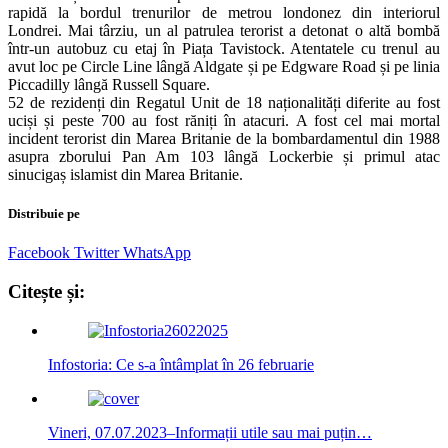
rapidă la bordul trenurilor de metrou londonez din interiorul
Londrei. Mai târziu, un al patrulea terorist a detonat o altă bombă
într-un autobuz cu etaj în Piața Tavistock. Atentatele cu trenul au
avut loc pe Circle Line lângă Aldgate și pe Edgware Road și pe linia
Piccadilly lângă Russell Square.
52 de rezidenți din Regatul Unit de 18 naționalități diferite au fost
uciși și peste 700 au fost răniți în atacuri. A fost cel mai mortal
incident terorist din Marea Britanie de la bombardamentul din 1988
asupra zborului Pan Am 103 lângă Lockerbie și primul atac
sinucigaș islamist din Marea Britanie.
Distribuie pe
Facebook
Twitter
WhatsApp
Citește și:
Infostoria: Ce s-a întâmplat în 26 februarie
Vineri, 07.07.2023–Informații utile sau mai puțin…