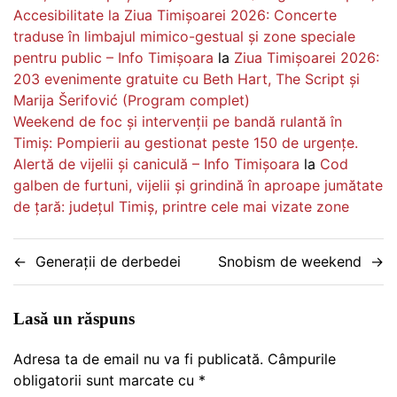
Accesibilitate la Ziua Timișoarei 2026: Concerte
traduse în limbajul mimico-gestual și zone speciale
pentru public – Info Timișoara
la
Ziua Timișoarei 2026:
203 evenimente gratuite cu Beth Hart, The Script și
Marija Šerifović (Program complet)
Weekend de foc și intervenții pe bandă rulantă în
Timiș: Pompierii au gestionat peste 150 de urgențe.
Alertă de vijelii și caniculă – Info Timișoara
la
Cod
galben de furtuni, vijelii și grindină în aproape jumătate
de țară: județul Timiș, printre cele mai vizate zone
Navigare
Generații de derbedei
Snobism de weekend
în
articole
Lasă un răspuns
Adresa ta de email nu va fi publicată.
Câmpurile
obligatorii sunt marcate cu
*