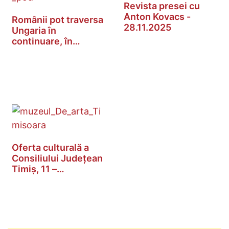
Revista presei cu
Anton Kovacs -
Românii pot traversa
28.11.2025
Ungaria în
continuare, în…
Oferta culturală a
Consiliului Județean
Timiș, 11 –…