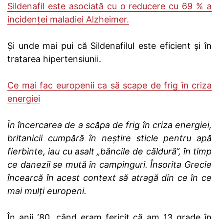
Sildenafil este asociată cu o reducere cu 69 % a
incidenţei maladiei Alzheimer.
Și unde mai pui că Sildenafilul este eficient și în
tratarea hipertensiunii.
Ce mai fac europenii ca să scape de frig în criza
energiei
În încercarea de a scăpa de frig în criza energiei,
britanicii cumpără în neştire sticle pentru apă
fierbinte, iau cu asalt „băncile de căldură“, în timp
ce danezii se mută în campinguri. Însorita Grecie
încearcă în acest context să atragă din ce în ce
mai mulţi europeni.
În anii ‘80, când eram fericit că am 13 grade în