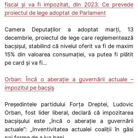
fiscal și va fi impozitat, din 2023. Ce prevede
proiectul de lege adoptat de Parlament
Camera Deputaţilor a adoptat marţi, 13
decembrie, proiectul de lege care reglementează
bacşişul, stabilind că nivelul oferit va fi de maxim
15% din valoarea consumaţiei, va putea fi plătit
pe card şi va fi…
Orban: Încă o aberaţie a guvernării actuale –
impozitul pe bacşiş
Preşedintele partidului Forţa Dreptei, Ludovic
Orban, fost lider liberal, declară că impozitarea
bacşişului este „încă o aberaţie a guvernării
actuale”: „Inventivitatea actualei coaliţii în găsi
noi forme de a lua bani…