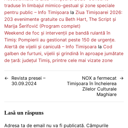
traduse în limbajul mimico-gestual și zone speciale
pentru public – Info Timișoara
la
Ziua Timișoarei 2026:
203 evenimente gratuite cu Beth Hart, The Script și
Marija Šerifović (Program complet)
Weekend de foc și intervenții pe bandă rulantă în
Timiș: Pompierii au gestionat peste 150 de urgențe.
Alertă de vijelii și caniculă – Info Timișoara
la
Cod
galben de furtuni, vijelii și grindină în aproape jumătate
de țară: județul Timiș, printre cele mai vizate zone
Navigare
Revista presei –
NOX a fermecat
30.09.2024
Timișoara în încheierea
în
Zilelor Culturale
Maghiare
articole
Lasă un răspuns
Adresa ta de email nu va fi publicată.
Câmpurile