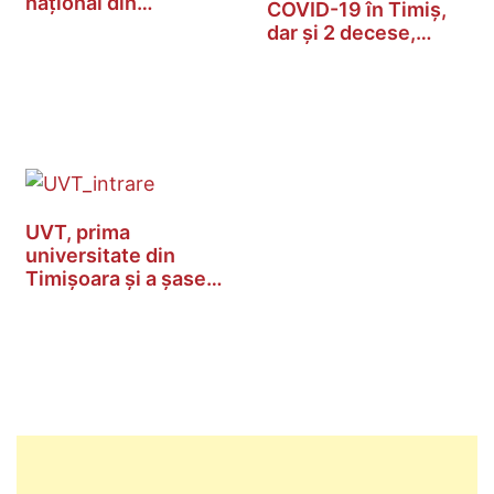
național din…
COVID-19 în Timiș,
dar și 2 decese,…
UVT, prima
universitate din
Timișoara și a șasea
din…