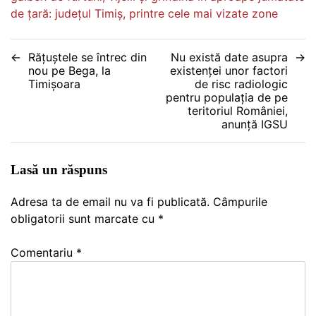
de țară: județul Timiș, printre cele mai vizate zone
Navigare
Rățuștele se întrec din
Nu există date asupra
nou pe Bega, la
existenţei unor factori
în
Timișoara
de risc radiologic
pentru populaţia de pe
articole
teritoriul României,
anunță IGSU
Lasă un răspuns
Adresa ta de email nu va fi publicată.
Câmpurile
obligatorii sunt marcate cu
*
Comentariu
*