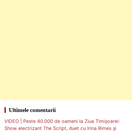
Ultimele comentarii
VIDEO | Peste 40.000 de oameni la Ziua Timișoarei:
Show electrizant The Script, duet cu Irina Rimes și