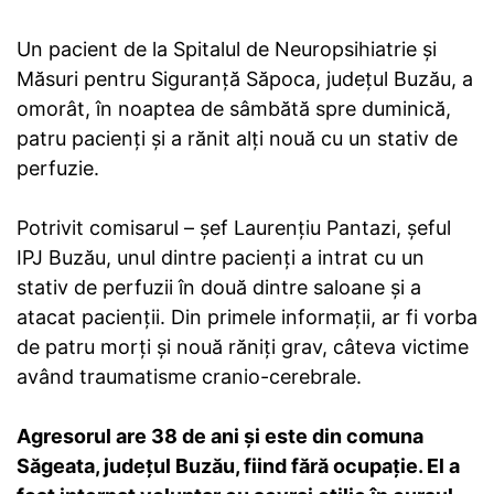
Un pacient de la Spitalul de Neuropsihiatrie şi
Măsuri pentru Siguranţă Săpoca, judeţul Buzău, a
omorât, în noaptea de sâmbătă spre duminică,
patru pacienţi şi a rănit alţi nouă cu un stativ de
perfuzie.
Potrivit comisarul – şef Laurenţiu Pantazi, şeful
IPJ Buzău, unul dintre pacienţi a intrat cu un
stativ de perfuzii în două dintre saloane şi a
atacat pacienţii. Din primele informaţii, ar fi vorba
de patru morţi şi nouă răniţi grav, câteva victime
având traumatisme cranio-cerebrale.
Agresorul are 38 de ani şi este din comuna
Săgeata, judeţul Buzău, fiind fără ocupaţie. El a