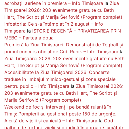
acrobații aeriene în premieră – Info Timișoara
la
Ziua
Timișoarei 2026: 203 evenimente gratuite cu Beth
Hart, The Script și Marija Šerifović (Program complet)
Infostoria: Ce s-a întâmplat în 2 august – Info
Timișoara
la
ISTORIE RECENTĂ – PRIVATIZAREA PRIN
MEBO – Partea a doua
Premieră la Ziua Timișoarei: Demonstrații de Teqball și
primul concurs oficial de Cub Rubik – Info Timișoara
la
Ziua Timișoarei 2026: 203 evenimente gratuite cu Beth
Hart, The Script și Marija Šerifović (Program complet)
Accesibilitate la Ziua Timișoarei 2026: Concerte
traduse în limbajul mimico-gestual și zone speciale
pentru public – Info Timișoara
la
Ziua Timișoarei 2026:
203 evenimente gratuite cu Beth Hart, The Script și
Marija Šerifović (Program complet)
Weekend de foc și intervenții pe bandă rulantă în
Timiș: Pompierii au gestionat peste 150 de urgențe.
Alertă de vijelii și caniculă – Info Timișoara
la
Cod
galben de furtuni, vijelii și grindină în aproape jumătate