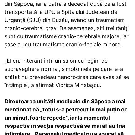
din Săpoca, iar a patra a decedat după ce a fost
transportată la UPU a Spitalului Judeţean de
Urgenţă (SJU) din Buzău, având un traumatism
cranio-cerebral grav. De asemenea, alţi trei răniţi
sunt cu traumatisme cranio-cerebrale majore, iar
şase au cu traumatisme cranio-faciale minore.
„El era interant într-un salon cu regim de
supraveghere normal, simptomele pe care le-a
arătat nu prevedeau nenorocirea care avea să se
întâmple”, a afirmat Viorica Mihalaşcu.
Directoarea unităţii medicale din Săpoca a mai
menţionat că „totul s-a petrecut în mai puţin de
un minut, foarte repede”, iar la momentul
respectiv în secţia respectivă se mai aflau trei
infirmiere. „Personalul medical nu a apucat să