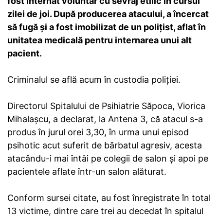
fost internat voluntar cu sevraj etilic în cursul
zilei de joi. După producerea atacului, a încercat
să fugă şi a fost imobilizat de un poliţist, aflat în
unitatea medicală pentru internarea unui alt
pacient.
Criminalul se află acum în custodia poliţiei.
Directorul Spitalului de Psihiatrie Săpoca, Viorica
Mihalaşcu, a declarat, la Antena 3, că atacul s-a
produs în jurul orei 3,30, în urma unui episod
psihotic acut suferit de bărbatul agresiv, acesta
atacându-i mai întâi pe colegii de salon şi apoi pe
pacientele aflate într-un salon alăturat.
Conform sursei citate, au fost înregistrate în total
13 victime, dintre care trei au decedat în spitalul