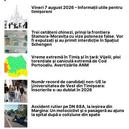
Vineri 7 august 2026 – Informații utile pentru
timișoreni
Trei cetățeni chinezi, prinși la frontiera
Stamora-Moravița cu vize poloneze false. Vor
fi expulzați și au primit interdicție în Spațiul
Schengen
Vreme extremă în Timiș și în țară: Vijelii, ploi
torențiale și caniculă extremă de Cod
Portocaliu. Avertizările ANM
Număr record de candidați non-UE la
Universitatea de Vest din Timișoara:
Înscrierile s-au dublat în 2026
Accident rutier pe DN 68A, la ieșirea din
Margina: Un motociclist și o pasageră au ajuns
la spital după o coliziune din spate