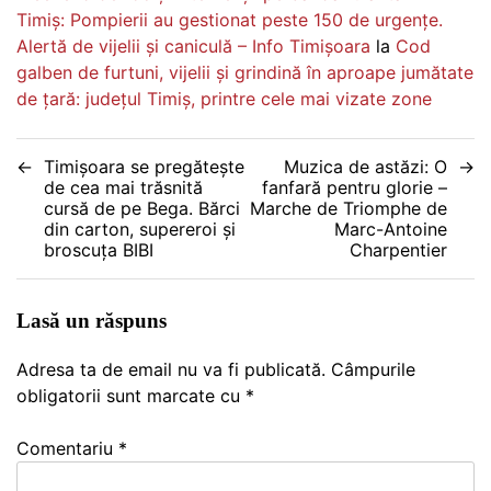
Timiș: Pompierii au gestionat peste 150 de urgențe.
Alertă de vijelii și caniculă – Info Timișoara
la
Cod
galben de furtuni, vijelii și grindină în aproape jumătate
de țară: județul Timiș, printre cele mai vizate zone
Navigare
Timișoara se pregătește
Muzica de astăzi: O
de cea mai trăsnită
fanfară pentru glorie –
în
cursă de pe Bega. Bărci
Marche de Triomphe de
din carton, supereroi și
Marc-Antoine
articole
broscuța BIBI
Charpentier
Lasă un răspuns
Adresa ta de email nu va fi publicată.
Câmpurile
obligatorii sunt marcate cu
*
Comentariu
*