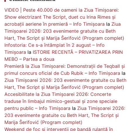
VIDEO | Peste 40.000 de oameni la Ziua Timișoarei:
Show electrizant The Script, duet cu Irina Rimes și
acrobații aeriene în premieră – Info Timișoara
la
Ziua
Timișoarei 2026: 203 evenimente gratuite cu Beth
Hart, The Script și Marija Šerifović (Program complet)
Infostoria: Ce s-a întâmplat în 2 august – Info
Timișoara
la
ISTORIE RECENTĂ – PRIVATIZAREA PRIN
MEBO – Partea a doua
Premieră la Ziua Timișoarei: Demonstrații de Teqball și
primul concurs oficial de Cub Rubik – Info Timișoara
la
Ziua Timișoarei 2026: 203 evenimente gratuite cu Beth
Hart, The Script și Marija Šerifović (Program complet)
Accesibilitate la Ziua Timișoarei 2026: Concerte
traduse în limbajul mimico-gestual și zone speciale
pentru public – Info Timișoara
la
Ziua Timișoarei 2026:
203 evenimente gratuite cu Beth Hart, The Script și
Marija Šerifović (Program complet)
Weekend de foc și intervenții pe bandă rulantă în