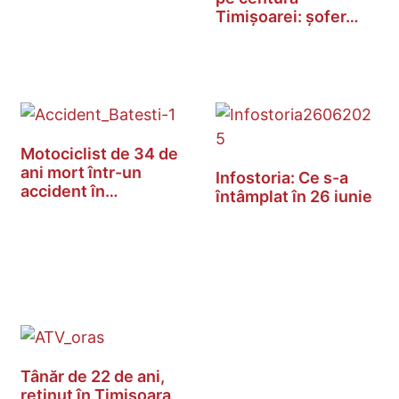
Timișoarei: șofer…
Motociclist de 34 de
ani mort într-un
Infostoria: Ce s-a
accident în…
întâmplat în 26 iunie
Tânăr de 22 de ani,
reținut în Timișoara