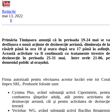
Redacție
mai 13, 2022
0
Primăria Timişoara anunţă că în perioada 19-24 mai se va
desfășura o nouă acţiune de dezinsecţie aeriană, dimineața de la
răsărit până la ora 10 şi seara după ora 17 până la asfinţit.
Această activitate va fi continuată cu tratamente terestre de
dezinsecţie în perioada 25-31 mai, între orele 21-06, pe
domeniul public al orașului.
Firma autorizată pentru efectuarea acestor lucrări este tot Coral
Impex SRL. Produsele folosite sunt:
Cymina Plus, având substanţă activă Cipermetrin, pentru
combaterea ţânţarilor adulţi, atât pentru activitatea de
dezinsecţie aeriană, cât şi pentru activitatea de dezisecţie
terestră
Vectobac WG, având substanţă activă Bacillus thrugiensis