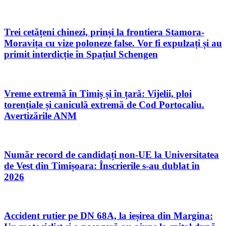
Trei cetățeni chinezi, prinși la frontiera Stamora-
Moravița cu vize poloneze false. Vor fi expulzați și au
primit interdicție în Spațiul Schengen
Vreme extremă în Timiș și în țară: Vijelii, ploi
torențiale și caniculă extremă de Cod Portocaliu.
Avertizările ANM
Număr record de candidați non-UE la Universitatea
de Vest din Timișoara: Înscrierile s-au dublat în
2026
Accident rutier pe DN 68A, la ieșirea din Margina: