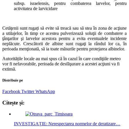
subsp. israelensis, pentru combaterea larvelor, pentru
activitatea de larvicidare
Cetăţenii sunt rugați să evite să treacă sau să stea în zona de acţiune
a utilajelor, în timp ce acestea pulverizează soluţii de combatere a
ţânţarilor şi larvelor acestora pentru a evita eventualele incidente
neplăcute. Crescătorii de albine sunt rugaţi la rândul lor ca, în
perioada menţionată, să ia toate măsurile pentru protejarea albinelor.
Autoritățile locale au mai spus că în cazul în care condiţiile meteo
vor fi nefavorabile, perioada de desfăşurare a acestei acţiuni va fi
extinsă.
Distribuie pe
Facebook
Twitter
WhatsApp
Citește și:
INVESTIGAȚIE: Nerespectarea normelor de deratizare…