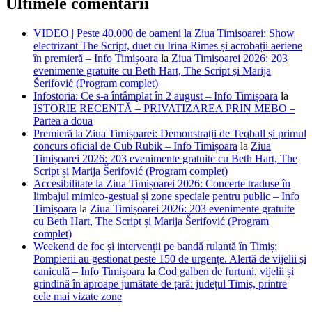
Ultimele comentarii
VIDEO | Peste 40.000 de oameni la Ziua Timișoarei: Show
electrizant The Script, duet cu Irina Rimes și acrobații aeriene
în premieră – Info Timișoara
la
Ziua Timișoarei 2026: 203
evenimente gratuite cu Beth Hart, The Script și Marija
Šerifović (Program complet)
Infostoria: Ce s-a întâmplat în 2 august – Info Timișoara
la
ISTORIE RECENTĂ – PRIVATIZAREA PRIN MEBO –
Partea a doua
Premieră la Ziua Timișoarei: Demonstrații de Teqball și primul
concurs oficial de Cub Rubik – Info Timișoara
la
Ziua
Timișoarei 2026: 203 evenimente gratuite cu Beth Hart, The
Script și Marija Šerifović (Program complet)
Accesibilitate la Ziua Timișoarei 2026: Concerte traduse în
limbajul mimico-gestual și zone speciale pentru public – Info
Timișoara
la
Ziua Timișoarei 2026: 203 evenimente gratuite
cu Beth Hart, The Script și Marija Šerifović (Program
complet)
Weekend de foc și intervenții pe bandă rulantă în Timiș:
Pompierii au gestionat peste 150 de urgențe. Alertă de vijelii și
caniculă – Info Timișoara
la
Cod galben de furtuni, vijelii și
grindină în aproape jumătate de țară: județul Timiș, printre
cele mai vizate zone