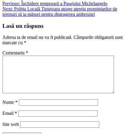
Navigare
Previous:
Închidere temporară a Pasajului Michelangelo
Next:
Poliția Locală Timișoara atrage atenția proprietarilor de
în
terenuri să ia măsuri pentru distrugerea ambroziei
articole
Lasă un răspuns
Adresa ta de email nu va fi publicată.
Câmpurile obligatorii sunt
marcate cu
*
Comentariu
*
Nume
*
Email
*
Site web