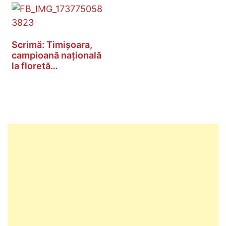
Scrimă: Timișoara,
campioană națională
la floretă…