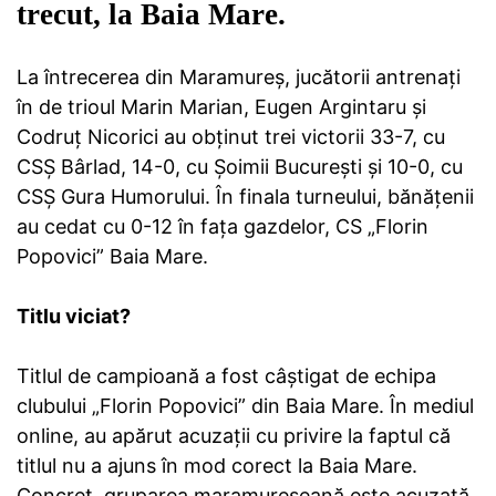
trecut, la Baia Mare.
La întrecerea din Maramureș, jucătorii antrenați
în de trioul Marin Marian, Eugen Argintaru și
Codruț Nicorici au obținut trei victorii 33-7, cu
CSȘ Bârlad, 14-0, cu Șoimii București și 10-0, cu
CSȘ Gura Humorului. În finala turneului, bănățenii
au cedat cu 0-12 în fața gazdelor, CS „Florin
Popovici” Baia Mare.
Titlu viciat?
Titlul de campioană a fost câștigat de echipa
clubului „Florin Popovici” din Baia Mare. În mediul
online, au apărut acuzații cu privire la faptul că
titlul nu a ajuns în mod corect la Baia Mare.
Concret, gruparea maramureșeană este acuzată