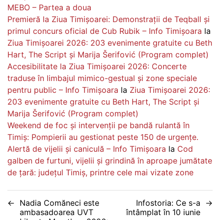
MEBO – Partea a doua
Premieră la Ziua Timișoarei: Demonstrații de Teqball și
primul concurs oficial de Cub Rubik – Info Timișoara
la
Ziua Timișoarei 2026: 203 evenimente gratuite cu Beth
Hart, The Script și Marija Šerifović (Program complet)
Accesibilitate la Ziua Timișoarei 2026: Concerte
traduse în limbajul mimico-gestual și zone speciale
pentru public – Info Timișoara
la
Ziua Timișoarei 2026:
203 evenimente gratuite cu Beth Hart, The Script și
Marija Šerifović (Program complet)
Weekend de foc și intervenții pe bandă rulantă în
Timiș: Pompierii au gestionat peste 150 de urgențe.
Alertă de vijelii și caniculă – Info Timișoara
la
Cod
galben de furtuni, vijelii și grindină în aproape jumătate
de țară: județul Timiș, printre cele mai vizate zone
Navigare
Nadia Comăneci este
Infostoria: Ce s-a
ambasadoarea UVT
întâmplat în 10 iunie
în