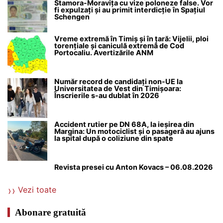
Stamora-Moravița cu vize poloneze false. Vor
fi expulzați și au primit interdicție în Spațiul
Schengen
Vreme extremă în Timiș și în țară: Vijelii, ploi
torențiale și caniculă extremă de Cod
Portocaliu. Avertizările ANM
Număr record de candidați non-UE la
Universitatea de Vest din Timișoara:
Înscrierile s-au dublat în 2026
Accident rutier pe DN 68A, la ieșirea din
Margina: Un motociclist și o pasageră au ajuns
la spital după o coliziune din spate
Revista presei cu Anton Kovacs – 06.08.2026
Vezi toate
Abonare gratuită